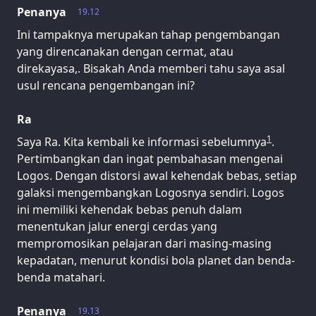
Penanya
19.12
Ini tampaknya merupakan tahap pengembangan
yang direncanakan dengan cermat, atau
direkayasa,. Bisakah Anda memberi tahu saya asal
usul rencana pengembangan ini?
Ra
1
Saya Ra. Kita kembali ke informasi sebelumnya
.
Pertimbangkan dan ingat pembahasan mengenai
Logos. Dengan distorsi awal kehendak bebas, setiap
galaksi mengembangkan Logosnya sendiri. Logos
ini memiliki kehendak bebas penuh dalam
menentukan jalur energi cerdas yang
mempromosikan pelajaran dari masing-masing
kepadatan, menurut kondisi bola planet dan benda-
benda matahari.
Penanya
19.13