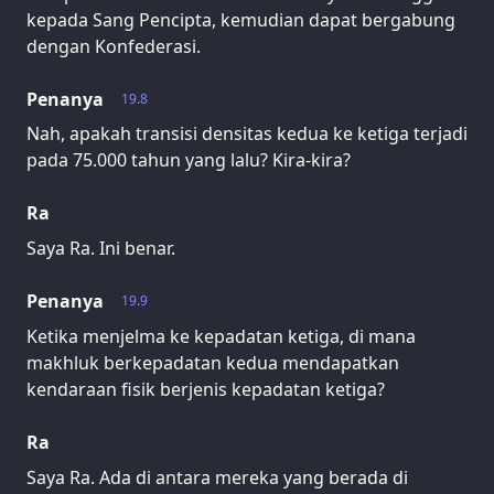
kepada Sang Pencipta, kemudian dapat bergabung
dengan Konfederasi.
Penanya
19.8
Nah, apakah transisi densitas kedua ke ketiga terjadi
pada 75.000 tahun yang lalu? Kira-kira?
Ra
Saya Ra. Ini benar.
Penanya
19.9
Ketika menjelma ke kepadatan ketiga, di mana
makhluk berkepadatan kedua mendapatkan
kendaraan fisik berjenis kepadatan ketiga?
Ra
Saya Ra. Ada di antara mereka yang berada di