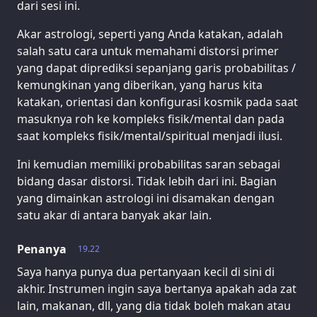
dari sesi ini.
Akar astrologi, seperti yang Anda katakan, adalah
salah satu cara untuk memahami distorsi primer
yang dapat diprediksi sepanjang garis probabilitas /
kemungkinan yang diberikan, yang harus kita
katakan, orientasi dan konfigurasi kosmik pada saat
masuknya roh ke kompleks fisik/mental dan pada
saat kompleks fisik/mental/spiritual menjadi ilusi.
Ini kemudian memiliki probabilitas saran sebagai
bidang dasar distorsi. Tidak lebih dari ini. Bagian
yang dimainkan astrologi ini disamakan dengan
satu akar di antara banyak akar lain.
Penanya
19.22
Saya hanya punya dua pertanyaan kecil di sini di
akhir. Instrumen ingin saya bertanya apakah ada zat
lain, makanan, dll, yang dia tidak boleh makan atau