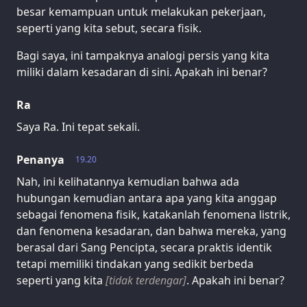
besar kemampuan untuk melakukan pekerjaan,
seperti yang kita sebut, secara fisik.
Bagi saya, ini tampaknya analogi persis yang kita
miliki dalam kesadaran di sini. Apakah ini benar?
Ra
Saya Ra. Ini tepat sekali.
Penanya
19.20
Nah, ini kelihatannya kemudian bahwa ada
hubungan kemudian antara apa yang kita anggap
sebagai fenomena fisik, katakanlah fenomena listrik,
dan fenomena kesadaran, dan bahwa mereka, yang
berasal dari Sang Pencipta, secara praktis identik
tetapi memiliki tindakan yang sedikit berbeda
seperti yang kita
[tidak terdengar]
. Apakah ini benar?