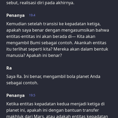
sebut, realisasi diri pada akhirnya.
Penanya
19.4
Kemudian setelah transisi ke kepadatan ketiga,
apakah saya benar dengan mengasumsikan bahwa
entitas-entitas ini akan berada di— Kita akan
mengambil Bumi sebagai contoh. Akankah entitas
itu terlihat seperti kita? Mereka akan dalam bentuk
manusia? Apakah ini benar?
Ra
Saya Ra. Ini benar, mengambil bola planet Anda
sebagai contoh.
Penanya
19.5
Ketika entitas kepadatan kedua menjadi ketiga di
planet ini, apakah ini dengan bantuan transfer
makhluk dari Mars, atau adakah entitas kepadatan