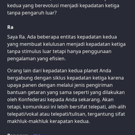
kedua yang berevolusi menjadi kepadatan ketiga
tanpa pengaruh luar?
Ra
Saya Ra. Ada beberapa entitas kepadatan kedua
yang membuat kelulusan menjadi kepadatan ketiga
tanpa stimulus luar tetapi hanya penggunaan
pengalaman yang efisien.
Orang lain dari kepadatan kedua planet Anda
bergabung dengan siklus kepadatan ketiga karena
upaya panen dengan melalui jenis pengiriman
bantuan getaran yang sama seperti yang dilakukan
oleh Konfederasi kepada Anda sekarang. Akan
tetapi, komunikasi ini lebih bersifat telepati, alih-alih
telepati/vokal atau telepati/tulisan, tergantung sifat
makhluk-makhluk kerapatan kedua.