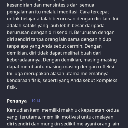
kesendirian dan mensintesis dari semua
pengalaman itu melalui meditasi. Cara tercepat
untuk belajar adalah berurusan dengan diri lain. Ini
adalah katalis yang jauh lebih besar daripada
berurusan dengan diri sendiri. Berurusan dengan
diri sendiri tanpa orang lain sama dengan hidup
tanpa apa yang Anda sebut cermin. Dengan
demikian, diri tidak dapat melihat buah dari
keberadaannya. Dengan demikian, masing-masing
dapat membantu masing-masing dengan refleksi.
Ini juga merupakan alasan utama melemahnya
kendaraan fisik, seperti yang Anda sebut kompleks
fisik.
Penanya
19.14
Kemudian kami memiliki makhluk kepadatan kedua
yang, terutama, memiliki motivasi untuk melayani
diri sendiri dan mungkin sedikit melayani orang lain