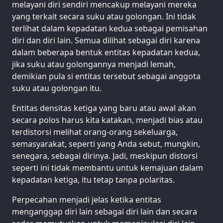
melayani diri sendiri mencakup melayani mereka
yang terkait secara suku atau golongan. Ini tidak
terlihat dalam kepadatan kedua sebagai pemisahan
diri dan diri lain. Semua dilihat sebagai diri karena
dalam beberapa bentuk entitas kepadatan kedua,
jika suku atau golongannya menjadi lemah,
demikian pula si entitas tersebut sebagai anggota
suku atau golongan itu.
Entitas densitas ketiga yang baru atau awal akan
secara polos harus kita katakan, menjadi bias atau
terdistorsi melihat orang-orang sekeluarga,
semasyarakat, seperti yang Anda sebut, mungkin,
senegara, sebagai dirinya. Jadi, meskipun distorsi
seperti ini tidak membantu untuk kemajuan dalam
kepadatan ketiga, itu tetap tanpa polaritas.
Perpecahan menjadi jelas ketika entitas
menganggap diri lain sebagai diri lain dan secara