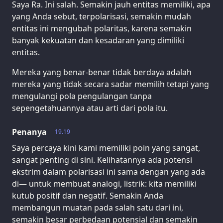
Saya Ra. Ini salah. Semakin jauh entitas memiliki, apa
yang Anda sebut, terpolarisasi, semakin mudah
entitas ini mengubah polaritas, karena semakin
banyak kekuatan dan kesadaran yang dimiliki
entitas.
Mereka yang benar-benar tidak berdaya adalah
mereka yang tidak secara sadar memilih tetapi yang
mengulangi pola pengulangan tanpa
sepengetahuannya atau arti dari pola itu.
Penanya
19.19
Saya percaya kini kami memiliki poin yang sangat,
sangat penting di sini. Kelihatannya ada potensi
ekstrim dalam polarisasi ini sama dengan yang ada
di— untuk membuat analogi, listrik: kita memiliki
kutub positif dan negatif. Semakin Anda
membangun muatan pada salah satu dari ini,
semakin besar perbedaan potensial dan semakin