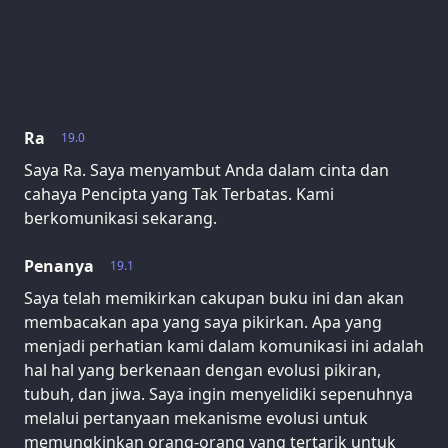
Ra
19.0
Saya Ra. Saya menyambut Anda dalam cinta dan
cahaya Pencipta yang Tak Terbatas. Kami
berkomunikasi sekarang.
Penanya
19.1
Saya telah memikirkan cakupan buku ini dan akan
membacakan apa yang saya pikirkan. Apa yang
menjadi perhatian kami dalam komunikasi ini adalah
hal hal yang berkenaan dengan evolusi pikiran,
tubuh, dan jiwa. Saya ingin menyelidiki sepenuhnya
melalui pertanyaan mekanisme evolusi untuk
memungkinkan orang-orang yang tertarik untuk