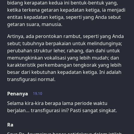
bidang kerapatan kedua ini bentuk-bentuk yang,
ketika terkena getaran kepadatan ketiga, ia menjadi
entitas kepadatan ketiga, seperti yang Anda sebut
getaran suara, manusia.
Artinya, ada perontokan rambut, seperti yang Anda
sebut; tubuhnya berpakaian untuk melindunginya;
perubahan struktur leher, rahang, dan dahi untuk
memungkinkan vokalisasi yang lebih mudah; dan
karakteristik perkembangan tengkorak yang lebih
besar dari kebutuhan kepadatan ketiga. Ini adalah
transfigurasi normal.
Penanya
19.10
Selama kira-kira berapa lama periode waktu
berjalan… transfigurasi ini? Pasti sangat singkat.
Ra