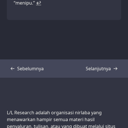
“menipu.”
↩
Sebelumnya
Selanjutnya
Transkrip
Transkrip
Support us:
L/L Research adalah organisasi nirlaba yang
menawarkan hampir semua materi hasil
penyaluran, tulisan, atau yang dibuat melalui situs