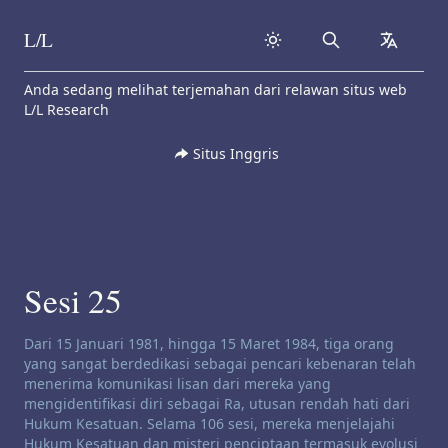
L/L
Search
collapse
Skip to content
Anda sedang melihat terjemahan dari relawan situs web
L/L Research
Situs Inggris
Sesi 25
Penafian saluran:
Dari 15 Januari 1981, hingga 15 Maret 1984, tiga orang
yang sangat berdedikasi sebagai pencari kebenaran telah
menerima komunikasi lisan dari mereka yang
mengidentifikasi diri sebagai Ra, utusan rendah hati dari
Hukum Kesatuan. Selama 106 sesi, mereka menjelajahi
Hukum Kesatuan dan misteri penciptaan termasuk evolusi