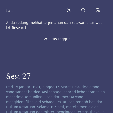
L/L
Search
collapse
Skip to content
Anda sedang melihat terjemahan dari relawan situs web
L/L Research
Situs Inggris
Sesi 27
Penafian saluran:
Dari 15 Januari 1981, hingga 15 Maret 1984, tiga orang
yang sangat berdedikasi sebagai pencari kebenaran telah
menerima komunikasi lisan dari mereka yang
mengidentifikasi diri sebagai Ra, utusan rendah hati dari
Hukum Kesatuan. Selama 106 sesi, mereka menjelajahi
Hukum Kesatuan dan misteri penciptaan termasuk evolusi