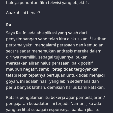
halnya penonton film televisi yang objektif .
Apakah ini benar?
Ra
Saya Ra. Ini adalah aplikasi yang salah dari
1
penyeimbangan yang telah kita diskusikan.
Latihan
pertama yakni mengalami perasaan dan kemudian
secara sadar menemukan antitesis mereka dalam
dirinya memiliki, sebagai tujuannya, bukan
merasakan aliran halus perasaan, baik positif
maupun negatif, sambil tetap tidak tergoyahkan,
tetapi lebih tepatnya bertujuan untuk tidak menjadi
goyah. Ini adalah hasil yang lebih sederhana dan
perlu banyak latihan, demikian harus kami katakan.
Katalis pengalaman itu bekerja agar pembelajaran /
pengajaran kepadatan ini terjadi. Namun, jika ada
yang terlihat sebagai responsnya, bahkan jika itu