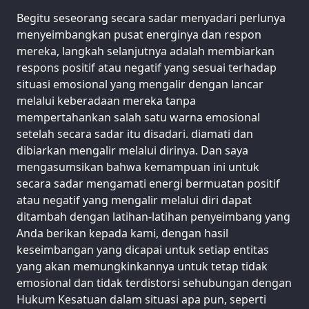
Begitu seseorang secara sadar menyadari perlunya
menyeimbangkan pusat energinya dan respon
mereka, langkah selanjutnya adalah membiarkan
respons positif atau negatif yang sesuai terhadap
situasi emosional yang mengalir dengan lancar
melalui keberadaan mereka tanpa
mempertahankan salah satu warna emosional
setelah secara sadar itu disadari. diamati dan
dibiarkan mengalir melalui dirinya. Dan saya
mengasumsikan bahwa kemampuan ini untuk
secara sadar mengamati energi bermuatan positif
atau negatif yang mengalir melalui diri dapat
ditambah dengan latihan-latihan penyeimbang yang
Anda berikan kepada kami, dengan hasil
keseimbangan yang dicapai untuk setiap entitas
yang akan memungkinkannya untuk tetap tidak
emosional dan tidak terdistorsi sehubungan dengan
Hukum Kesatuan dalam situasi apa pun, seperti