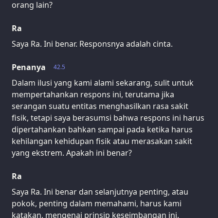
orang lain?
Ra
Saya Ra. Ini benar. Responsnya adalah cinta.
Penanya
42.5
Dalam ilusi yang kami alami sekarang, sulit untuk
mempertahankan respons ini, terutama jika
serangan suatu entitas menghasilkan rasa sakit
fisik, tetapi saya berasumsi bahwa respons ini harus
dipertahankan bahkan sampai pada ketika harus
kehilangan kehidupan fisik atau merasakan sakit
yang ekstrem. Apakah ini benar?
Ra
Saya Ra. Ini benar dan selanjutnya penting, atau
pokok, penting dalam memahami, harus kami
katakan, mengenai prinsip keseimbangan ini.