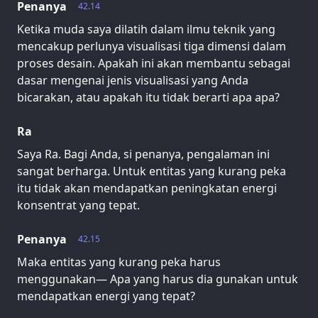
Penanya
42.14
Ketika muda saya dilatih dalam ilmu teknik yang
mencakup perlunya visualisasi tiga dimensi dalam
proses desain. Apakah ini akan membantu sebagai
dasar mengenai jenis visualisasi yang Anda
bicarakan, atau apakah itu tidak berarti apa apa?
Ra
Saya Ra. Bagi Anda, si penanya, pengalaman ini
sangat berharga. Untuk entitas yang kurang peka
itu tidak akan mendapatkan peningkatan energi
konsentrat yang tepat.
Penanya
42.15
Maka entitas yang kurang peka harus
menggunakan— Apa yang harus dia gunakan untuk
mendapatkan energi yang tepat?