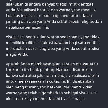
dilakukan di antara banyak tradisi mistik entitas
Anda. Visualisasi bentuk dan warna yang memiliki
kualitas inspirasi pribadi bagi meditator adalah
jantung dari apa yang Anda sebut aspek religius dari
visualisasi semacam ini.
Visualisasi bentuk dan warna sederhana yang tidak
memiliki kualitas inspirasi bawaan bagi satu entitas
merupakan dasar bagi apa yang Anda sebut tradisi
magis Anda.
Apakah Anda membayangkan sebuah mawar atau
lingkaran itu tidak penting. Namun, disarankan
bahwa satu atau jalur lain menuju visualisasi dipilih
untuk melaksanakan fakultas ini. Ini disebabkan
oleh pengaturan yang hati-hati dari bentuk dan
warna yang telah digambarkan sebagai visualisasi
oleh mereka yang mendalami tradisi magis.