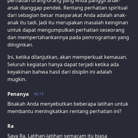
perhatian orang-orang yang Anda panggil anak-
anak dianggap pendek. Rentang perhatian spiritual
dari sebagian besar masyarakat Anda adalah anak-
anak itu tadi. Jadi itu merupakan masalah keinginan
untuk dapat mengumpulkan perhatian seseorang
dan mempertahankannya pada pemrograman yang
diinginkan.
Ini, ketika dilanjutkan, akan memperkuat kemauan.
Seluruh kegiatan hanya dapat terjadi ketika ada
keyakinan bahwa hasil dari disiplin ini adalah
mugkin.
Penanya
42.13
Bisakah Anda menyebutkan beberapa latihan untuk
membantu meningkatkan rentang perhatian ini?
Ra
Saya Ra. Latihan-latihan semacam itu biasa