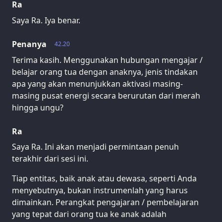
Ra
Saya Ra. Iya benar.
Penanya
42.20
Terima kasih. Menggunakan hubungan mengajar /
belajar orang tua dengan anaknya, jenis tindakan
apa yang akan menunjukkan aktivasi masing-
masing pusat energi secara berurutan dari merah
hingga ungu?
Ra
Saya Ra. Ini akan menjadi permintaan penuh
terakhir dari sesi ini.
Tiap entitas, baik anak atau dewasa, seperti Anda
menyebutnya, bukan instrumenlah yang harus
dimainkan. Perangkat pengajaran / pembelajaran
yang tepat dari orang tua ke anak adalah