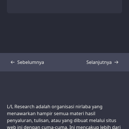
Sebelumnya
Selanjutnya
Transkrip
Transkrip
Support us:
L/L Research adalah organisasi nirlaba yang
menawarkan hampir semua materi hasil
penyaluran, tulisan, atau yang dibuat melalui situs
web ini dengan cuma-cuma. Ini mencakup lebih dari