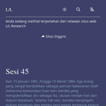
L/L
Search
collapse
Skip to content
Anda sedang melihat terjemahan dari relawan situs web
L/L Research
Situs Inggris
Sesi 45
Penafian saluran:
Dari 15 Januari 1981, hingga 15 Maret 1984, tiga orang
yang sangat berdedikasi sebagai pencari kebenaran telah
menerima komunikasi lisan dari mereka yang
mengidentifikasi diri sebagai Ra, utusan rendah hati dari
Hukum Kesatuan. Selama 106 sesi, mereka menjelajahi
Hukum Kesatuan dan misteri penciptaan termasuk evolusi