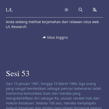
L/L
Search
collapse
Skip to content
Anda sedang melihat terjemahan dari relawan situs web
L/L Research
Situs Inggris
Sesi 53
Penafian saluran:
Dari 15 Januari 1981, hingga 15 Maret 1984, tiga orang
yang sangat berdedikasi sebagai pencari kebenaran telah
menerima komunikasi lisan dari mereka yang
mengidentifikasi diri sebagai Ra, utusan rendah hati dari
Hukum Kesatuan. Selama 106 sesi, mereka menjelajahi
Hukum Kesatuan dan misteri penciptaan termasuk evolusi