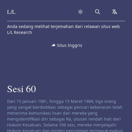
L/L
Search
collapse
Skip to content
Anda sedang melihat terjemahan dari relawan situs web
L/L Research
Situs Inggris
Sesi 60
Penafian saluran:
Dari 15 Januari 1981, hingga 15 Maret 1984, tiga orang
yang sangat berdedikasi sebagai pencari kebenaran telah
menerima komunikasi lisan dari mereka yang
mengidentifikasi diri sebagai Ra, utusan rendah hati dari
Hukum Kesatuan. Selama 106 sesi, mereka menjelajahi
Hukum Kesatuan dan misteri penciptaan termasuk evolusi