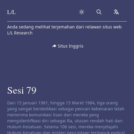
L/L
Search
collapse
Skip to content
Anda sedang melihat terjemahan dari relawan situs web
L/L Research
Situs Inggris
Sesi 79
Penafian saluran:
Dari 15 Januari 1981, hingga 15 Maret 1984, tiga orang
yang sangat berdedikasi sebagai pencari kebenaran telah
menerima komunikasi lisan dari mereka yang
mengidentifikasi diri sebagai Ra, utusan rendah hati dari
Hukum Kesatuan. Selama 106 sesi, mereka menjelajahi
Hukum Kesatuan dan misteri penciptaan termasuk evolusi