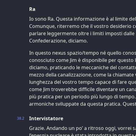
Ra
Io sono Ra. Questa informazione è al limite dell
Comunque, riterremo che il vostro desiderio co
parlare leggermente oltre i limiti imposti dalle 
Confederazione, diciamo.
In questo nexus spazio/tempo né quello cono
conosciuto come Jim è disponibile per questo
diciamo, praticando le meccaniche del contatto e
mezzo della canalizzazione, come la chiamate 
lunghezza del vostro tempo capace di fare que
come Jim troverebbe difficile diventare un cana
più pratica per un periodo più lungo di tempo
armoniche sviluppate da questa pratica. Questo
Intervistatore
38.2
Grazie. Andando un po’ a ritroso oggi, vorrei s
l’energia nucleare è stata introdotta in questa