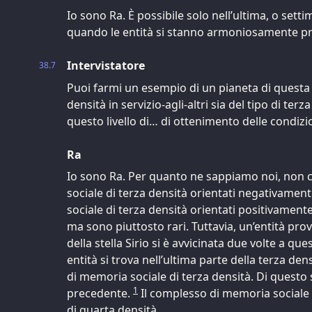
Io sono Ra. È possibile solo nell’ultima, o setti
quando le entità si stanno armoniosamente p
Intervistatore
38.7
Puoi farmi un esempio di un pianeta di questa n
densità in servizio-agli-altri sia del tipo di terza
questo livello di… di ottenimento delle condizi
Ra
Io sono Ra. Per quanto ne sappiamo noi, non 
sociale di terza densità orientati negativamen
sociale di terza densità orientati positivamen
ma sono piuttosto rari. Tuttavia, un’entità pro
della stella Sirio si è avvicinata due volte a q
entità si trova nell’ultima parte della terza de
di memoria sociale di terza densità. Di questo s
1
precedente.
Il complesso di memoria social
di quarta densità.