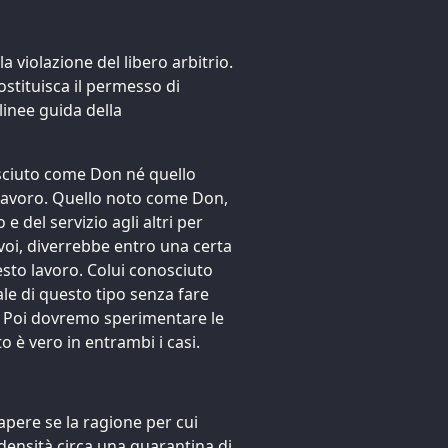
a violazione del libero arbitrio.
stituisca il permesso di
linee guida della
sciuto come Don né quello
 lavoro. Quello noto come Don,
 del servizio agli altri per
voi, diverrebbe entro una certa
sto lavoro. Colui conosciuto
le di questo tipo senza fare
. Poi dovremo sperimentare le
 è vero in entrambi i casi.
apere se la ragione per cui
 densità circa una quarantina di