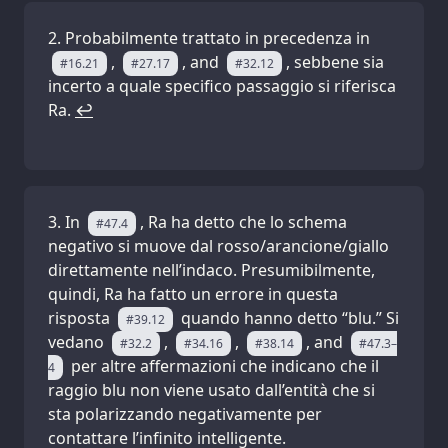
Probabilmente trattato in precedenza in
,
, and
, sebbene sia
#16.21
#27.17
#32.12
incerto a quale specifico passaggio si riferisca
Ra.
↩
In
, Ra ha detto che lo schema
#47.4
negativo si muove dal rosso/arancione/giallo
direttamente nell’indaco. Presumibilmente,
quindi, Ra ha fatto un errore in questa
risposta
quando hanno detto “blu.” Si
#39.12
vedano
,
,
, and
#32.2
#34.16
#38.14
#47.3–
per altre affermazioni che indicano che il
4
raggio blu non viene usato dall’entità che si
sta polarizzando negativamente per
contattare l’infinito intelligente.