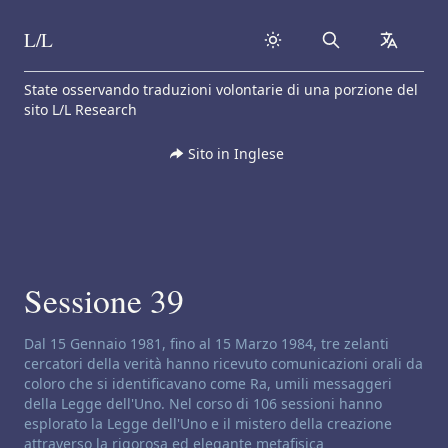
L/L
Search
collapse
Skip to content
State osservando traduzioni volontarie di una porzione del
sito L/L Research
Sito in Inglese
Sessione 39
Disclaimer di canalizzazione:
Dal 15 Gennaio 1981, fino al 15 Marzo 1984, tre zelanti
cercatori della verità hanno ricevuto comunicazioni orali da
coloro che si identificavano come Ra, umili messaggeri
della Legge dell'Uno. Nel corso di 106 sessioni hanno
esplorato la Legge dell'Uno e il mistero della creazione
attraverso la rigorosa ed elegante metafisica