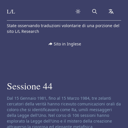
L/L
Search
collapse
Skip to content
State osservando traduzioni volontarie di una porzione del
sito L/L Research
Sito in Inglese
Sessione 44
Disclaimer di canalizzazione:
Dal 15 Gennaio 1981, fino al 15 Marzo 1984, tre zelanti
cercatori della verità hanno ricevuto comunicazioni orali da
coloro che si identificavano come Ra, umili messaggeri
della Legge dell'Uno. Nel corso di 106 sessioni hanno
esplorato la Legge dell'Uno e il mistero della creazione
attraverso la rigorosa ed elegante metafisica