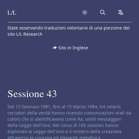
L/L
Search
collapse
Skip to content
State osservando traduzioni volontarie di una porzione del
sito L/L Research
Sito in Inglese
Sessione 43
Disclaimer di canalizzazione:
Dal 15 Gennaio 1981, fino al 15 Marzo 1984, tre zelanti
cercatori della verità hanno ricevuto comunicazioni orali da
coloro che si identificavano come Ra, umili messaggeri
della Legge dell'Uno. Nel corso di 106 sessioni hanno
esplorato la Legge dell'Uno e il mistero della creazione
attraverso la rigorosa ed elegante metafisica