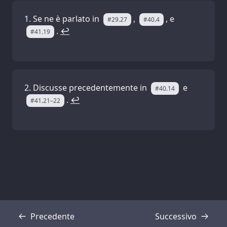
Se ne è parlato in
,
, e
#29.27
#40.4
.
↩
#41.19
Discusse precedentemente in
e
#40.14
.
↩
#41.21–22
Precedente
Successivo
Trascrizione
Trascrizione