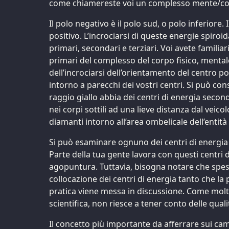
come chiamereste voi un complesso mente/corpo
Il polo negativo è il polo sud, o polo inferiore. 
positivo. L’incrociarsi di queste energie spiroi
primari, secondari e terziari. Voi avete familiar
primari del complesso del corpo fisico, mentale
dell’incrociarsi dell’orientamento del centro p
intorno a parecchi dei vostri centri. Si può con
raggio giallo abbia dei centri di energia secon
nei corpi sottili ad una lieve distanza dal veico
diamanti intorno all’area ombelicale dell’entità
Si può esaminare ognuno dei centri di energia 
Parte della tua gente lavora con questi centri d
agopuntura. Tuttavia, bisogna notare che spes
collocazione dei centri di energia tanto che la 
pratica viene messa in discussione. Come molti
scientifica, non riesce a tener conto delle qual
Il concetto più importante da afferrare sui cam