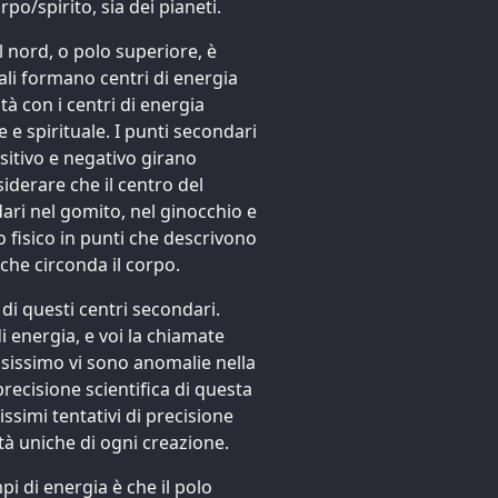
/spirito, sia dei pianeti.
Il nord, o polo superiore, è
dali formano centri di energia
ità con i centri di energia
 e spirituale. I punti secondari
ositivo e negativo girano
siderare che il centro del
dari nel gomito, nel ginocchio e
lo fisico in punti che descrivono
 che circonda il corpo.
di questi centri secondari.
i energia, e voi la chiamate
sissimo vi sono anomalie nella
precisione scientifica di questa
ssimi tentativi di precisione
ità uniche di ogni creazione.
pi di energia è che il polo