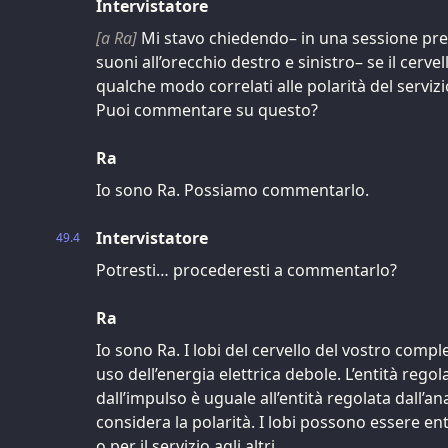
Intervistatore
[a Ra]
Mi stavo chiedendo– in una sessione pre
suoni all’orecchio destro e sinistro– se il cerve
qualche modo correlati alle polarità del servizio 
Puoi commentare su questo?
Ra
Io sono Ra. Possiamo commentarlo.
Intervistatore
49.4
Potresti… procederesti a commentarlo?
Ra
Io sono Ra. I lobi del cervello del vostro comple
uso dell’energia elettrica debole. L’entità regola
dall’impulso è uguale all’entità regolata dall’an
considera la polarità. I lobi possono essere entr
o per il servizio agli altri.