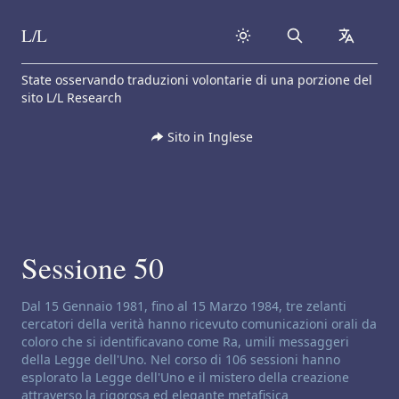
L/L
Search
collapse
Skip to content
State osservando traduzioni volontarie di una porzione del
sito L/L Research
Sito in Inglese
Sessione 50
Disclaimer di canalizzazione:
Dal 15 Gennaio 1981, fino al 15 Marzo 1984, tre zelanti
cercatori della verità hanno ricevuto comunicazioni orali da
coloro che si identificavano come Ra, umili messaggeri
della Legge dell'Uno. Nel corso di 106 sessioni hanno
esplorato la Legge dell'Uno e il mistero della creazione
attraverso la rigorosa ed elegante metafisica