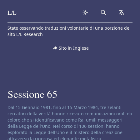
L/L
Search
collapse
Skip to content
State osservando traduzioni volontarie di una porzione del
sito L/L Research
Sito in Inglese
Sessione 65
Disclaimer di canalizzazione:
Dal 15 Gennaio 1981, fino al 15 Marzo 1984, tre zelanti
cercatori della verità hanno ricevuto comunicazioni orali da
coloro che si identificavano come Ra, umili messaggeri
della Legge dell'Uno. Nel corso di 106 sessioni hanno
esplorato la Legge dell'Uno e il mistero della creazione
attraverso la rigorosa ed elegante metafisica