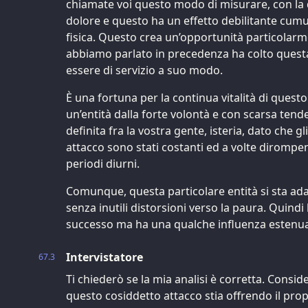
chiamate voi questo modo di misurare, con la 
dolore e questo ha un effetto debilitante cumula
fisica. Questo crea un’opportunità particolarmen
abbiamo parlato in precedenza ha colto questa
essere di servizio a suo modo.
È una fortuna per la continua vitalità di quest
un’entità dalla forte volontà e con scarsa tend
definita fra la vostra gente, isteria, dato che gli
attacco sono stati costanti ed a volte dirompent
periodi diurni.
Comunque, questa particolare entità si sta ad
senza inutili distorsioni verso la paura. Quindi
successo ma ha una qualche influenza estenua
Intervistatore
67.3
Ti chiederò se la mia analisi è corretta. Consi
questo cosiddetto attacco stia offrendo il propr