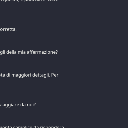
orretta.
gli della mia affermazione?
a di maggiori dettagli. Per
 viaggiare da noi?
mente semplice da rispondere