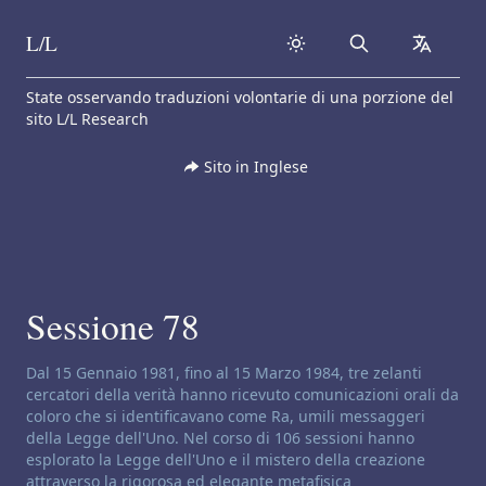
L/L
Search
collapse
Skip to content
State osservando traduzioni volontarie di una porzione del
sito L/L Research
Sito in Inglese
Sessione 78
Disclaimer di canalizzazione:
Dal 15 Gennaio 1981, fino al 15 Marzo 1984, tre zelanti
cercatori della verità hanno ricevuto comunicazioni orali da
coloro che si identificavano come Ra, umili messaggeri
della Legge dell'Uno. Nel corso di 106 sessioni hanno
esplorato la Legge dell'Uno e il mistero della creazione
attraverso la rigorosa ed elegante metafisica