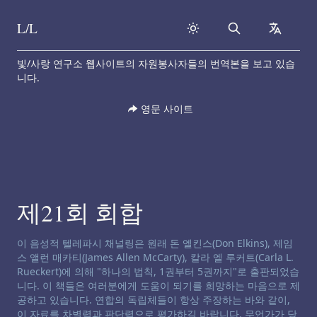
L/L
Search
collapse
Skip to content
빛/사랑 연구소 웹사이트의 자원봉사자들의 번역본을 보고 있습
니다.
영문 사이트
제21회 회합
채널링 면책 성명서:
이 음성적 텔레파시 채널링은 원래 돈 엘킨스(Don Elkins), 제임
스 앨런 매카티(James Allen McCarty), 칼라 엘 루커트(Carla L.
Rueckert)에 의해 "하나의 법칙, 1권부터 5권까지"로 출판되었습
니다. 이 책들은 여러분에게 도움이 되기를 희망하는 마음으로 제
공하고 있습니다. 연합의 독립체들이 항상 주장하는 바와 같이,
이 자료를 차별력과 판단력으로 평가하길 바랍니다. 무언가가 당