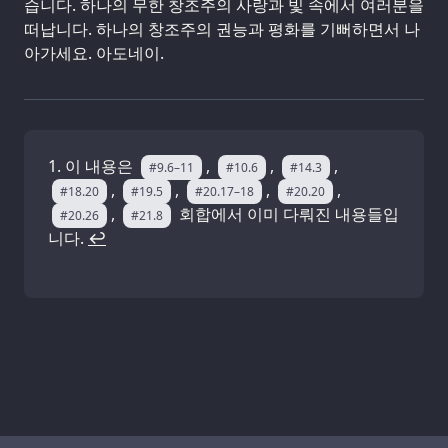
습니다. 하나의 무한 창조주의 사랑과 빛 속에서 여러분을
떠납니다. 하나의 창조주의 권능과 평화를 기뻐하면서 나
아가세요. 아도네이.
이 내용은
,
,
,
#9.6–11
#10.6
#14.3
,
,
,
,
#18.20
#19.5
#20.17–18
#20.20
,
회합에서 이미 다뤄진 내용들입
#20.26
#21.8
니다.
↩