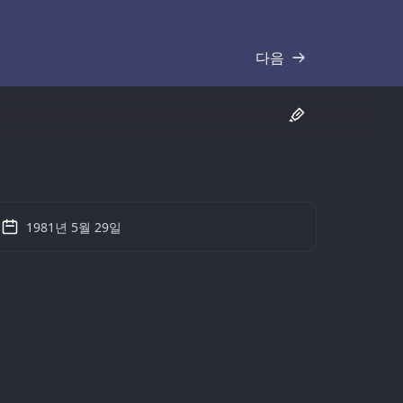
다음
기록
1981년 5월 29일