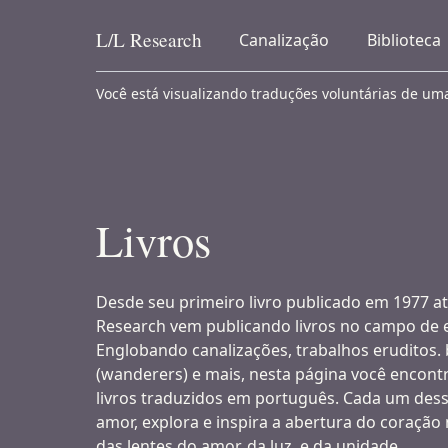
L/L
Research
Canalização
Biblioteca
Skip to content
Você está visualizando traduções voluntárias de um
Livros
Desde seu primeiro livro publicado em 1977 a
Research vem publicando livros no campo de e
Englobando canalizações, trabalhos eruditos. b
(wanderers) e mais, nesta página você encont
livros traduzidos em português. Cada um dess
amor, explora e inspira a abertura do coração 
das lentes do amor, da luz, e da unidade.