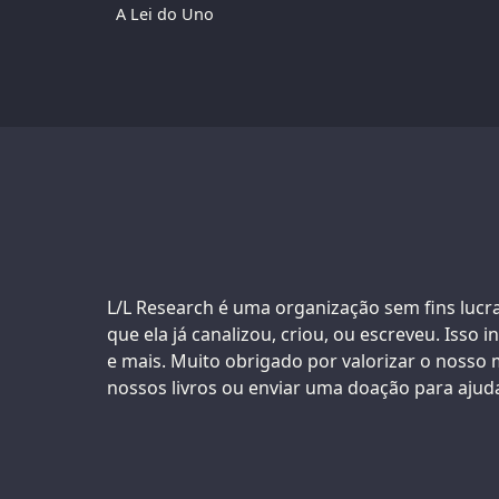
A Lei do Uno
Support us:
L/L Research é uma organização sem fins lucra
que ela já canalizou, criou, ou escreveu. Isso i
e mais. Muito obrigado por valorizar o nosso m
nossos livros ou enviar uma doação para ajuda