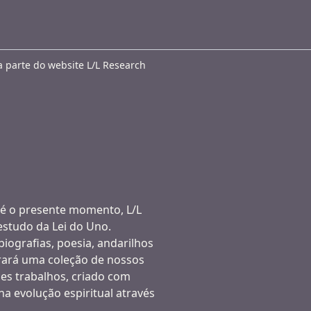
a parte do website L/L Research
té o presente momento, L/L
studo da Lei do Uno.
iografias, poesia, andarilhos
rará uma coleção de nossos
es trabalhos, criado com
na evolução espiritual através