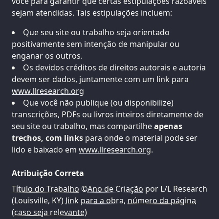
você para garantir que certas estipulações razoáveis
sejam atendidas. Tais estipulações incluem:
Que seu site ou trabalho seja orientado
positivamente sem intenção de manipular ou
enganar os outros.
Os devidos créditos de direitos autorais e autoria
devem ser dados, juntamente com um link para
www.llresearch.org
Que você não publique (ou disponibilize)
transcrições, PDFs ou livros inteiros diretamente de
seu site ou trabalho, mas compartilhe
apenas
trechos, com links
para onde o material pode ser
lido e baixado em
www.llresearch.org
.
Atribuição Correta
Título do Trabalho
©
Ano de Criação
por L/L Research
(Louisville, KY)
link para a obra
,
número da página
(caso seja relevante)