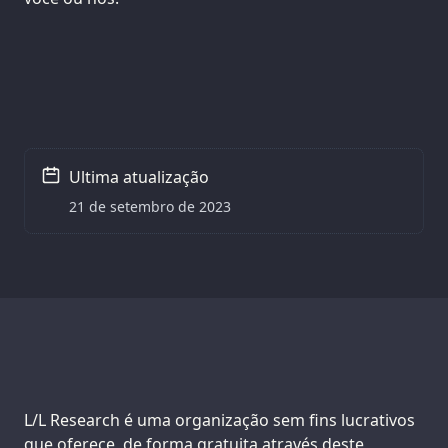
Ultima atualização
21 de setembro de 2023
Support us:
L/L Research é uma organização sem fins lucrativos
que oferece, de forma gratuita através deste