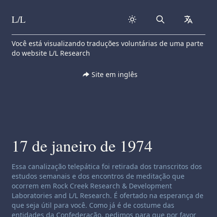
L/L
Search
collapse
Skip to content
Você está visualizando traduções voluntárias de uma parte
do website L/L Research
Site em inglês
17 de janeiro de 1974
Isenção de responsabilidade de canalização:
Essa canalização telepática foi retirada dos transcritos dos
estudos semanais e dos encontros de meditação que
ocorrem em Rock Creek Research & Development
Laboratories and L/L Research. É ofertado na esperança de
que seja útil para você. Como já é de costume das
entidades da Confederação, pedimos para que por favor