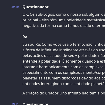
Questionador
29.10
OK. Os sub-Logos, como o nosso sol, algum de
principal – eles têm uma polaridade metafísica
negativa, da forma como temos usado o term
Ra
Eu sou Ra. Como você usa o termo, não. Entida
a força da infinitude inteligente através do us
pelas ações de estado de ser. A polaridade nã
entende a polaridade. É somente quando a esf
interagir harmonicamente com os complexos 
especialmente com os complexos mente/corpo/
planetárias assumem distorções devido aos 
entidades interagindo com a entidade planetár
A criação do Criador Uno Infinito não tem a po
Questionador
29.11