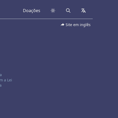
Doações
Search
collapsed
Site em inglês
a
m a Lei
a