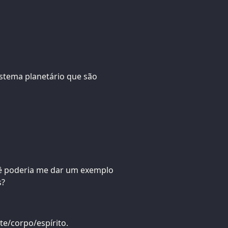
stema planetário que são
ê poderia me dar um exemplo
s?
e/corpo/espírito.