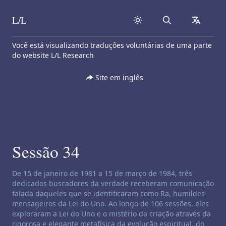
L/L
Search
collapse
Skip to content
Você está visualizando traduções voluntárias de uma parte
do website L/L Research
Site em inglês
Sessão 34
Isenção de responsabilidade de canalização:
De 15 de janeiro de 1981 a 15 de março de 1984, três
dedicados buscadores da verdade receberam comunicação
falada daqueles que se identificaram como Ra, humildes
mensageiros da Lei do Uno. Ao longo de 106 sessões, eles
exploraram a Lei do Uno e o mistério da criação através da
rigorosa e elegante metafísica da evolução espiritual, do