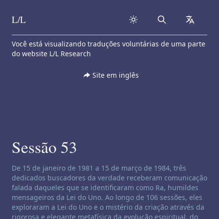
L/L
Search
collapse
Skip to content
Você está visualizando traduções voluntárias de uma parte
do website L/L Research
Site em inglês
Sessão 53
Isenção de responsabilidade de canalização:
De 15 de janeiro de 1981 a 15 de março de 1984, três
dedicados buscadores da verdade receberam comunicação
falada daqueles que se identificaram como Ra, humildes
mensageiros da Lei do Uno. Ao longo de 106 sessões, eles
exploraram a Lei do Uno e o mistério da criação através da
rigorosa e elegante metafísica da evolução espiritual, do