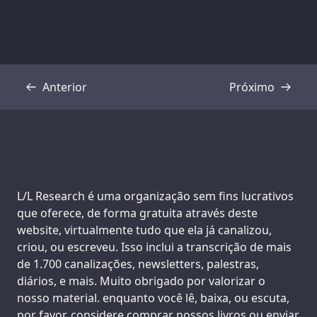
Anterior
Próximo
Transcrição
Transcrição
Support us:
L/L Research é uma organização sem fins lucrativos
que oferece, de forma gratuita através deste
website, virtualmente tudo que ela já canalizou,
criou, ou escreveu. Isso inclui a transcrição de mais
de 1.700 canalizações, newsletters, palestras,
diários, e mais. Muito obrigado por valorizar o
nosso material. enquanto você lê, baixa, ou escuta,
por favor, considere comprar nossos livros ou enviar