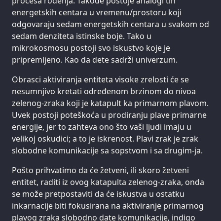
procesa rođenja. Takođe postoje analogi tih
energetskih centara u vremenu/prostoru koji
odgovaraju sedam energetskih centara u svakom od
sedam denziteta istinske boje. Tako u
mikrokosmosu postoji svo iskustvo koje je
pripremljeno. Kao da dete sadrži univerzum.
Obrasci aktiviranja entiteta visoke zrelosti će se
nesumnjivo kretati određenom brzinom do nivoa
zelenog-zraka koji je katapult ka primarnom plavom.
Uvek postoji poteškoća u prodiranju plave primarne
energije, jer to zahteva ono što vaši ljudi imaju u
velikoj oskudici; a to je iskrenost. Plavi zrak je zrak
slobodne komunikacije sa sopstvom i sa drugim-ja.
Pošto prihvatimo da će žetveni, ili skoro žetveni
entitet, raditi iz ovog katapulta zelenog-zraka, onda
se može pretpostaviti da će iskustva u ostatku
inkarnacije biti fokusirana na aktiviranje primarnog
plavog zraka slobodno date komunikacije, indigo