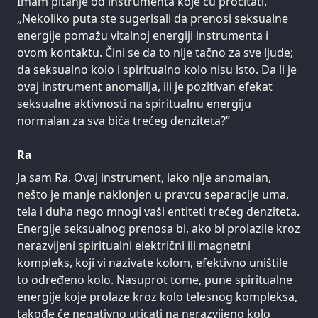
Imam pitanje od instrumenta koje ću pročitati.
„Nekoliko puta ste sugerisali da prenosi seksualne
energije pomažu vitalnoj energiji instrumenta i
ovom kontaktu. Čini se da to nije tačno za sve ljude;
da seksualno kolo i spiritualno kolo nisu isto. Da li je
ovaj instrument anomalija, ili je pozitivan efekat
seksualne aktivnosti na spiritualnu energiju
normalan za sva bića trećeg denziteta?”
Ra
Ja sam Ra. Ovaj instrument, iako nije anomalan,
nešto je manje naklonjen u pravcu separacije uma,
tela i duha nego mnogi vaši entiteti trećeg denziteta.
Energije seksualnog prenosa bi, ako bi prolazile kroz
nerazvijeni spiritualni električni ili magnetni
kompleks, koji vi nazivate kolom, efektivno uništile
to određeno kolo. Nasuprot tome, pune spiritualne
energije koje prolaze kroz kolo telesnog kompleksa,
takođe će negativno uticati na nerazvijeno kolo