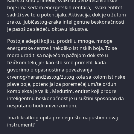
Kao što smo primetili, svaki od denziteta istinske
boje ima sedam energetskih centara, i svaki entitet
sadrži sve to u potencijalu. Aktivacija, dok je u žutom
zraku, ljubičastog-zraka inteligentne beskonačnosti
je pasoš za sledeću oktavu iskustva.
Postoje adepti koji su prodrli u mnoge, mnoge
energetske centre i nekoliko istinskih boja. To se
mora uraditi sa najvećom pažnjom dok ste u
fizičkom telu, jer kao što smo primetili kada
govorimo o opasnostima povezivanja
crvenog/narandžastog/žutog kola sa kolom istinske
plave boje, potencijal za poremećaj um/telo/duh
kompleksa je veliki. Međutim, entitet koji prodre
inteligentnu beskonačnost je u suštini sposoban da
nesputano hodi univerzumom.
Ima li kratkog upita pre nego što napustimo ovaj
instrument?