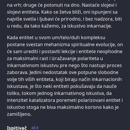
na vrh; druge će potonuti na dno. Nastaće slojevi i
slojevi entiteta. Kako se žetva bliži, oni ispunjeni sa
najviše svetla i ljubavi će prirodno, i bez nadzora, biti
u redu, da tako kažemo, za iskustvo inkarnacije.
Kada entitet u svom um/telo/duh kompleksu
postane svestan mehanizma spiritualne evolucije, on
će sam urediti i postaviti lekcije i entitete neophodne
za maksimalni rast i izražavanje polariteta u
inkarnativnom iskustvu pre nego što nastupi proces
zaborava. Jedini nedostatak ove potpune slobodne
volje tih viših entiteta, koji biraju način inkarnacionih
iskustava, je što neki entiteti pokušavaju da nauče
toliko, tokom jednog inkarnativnog iskustva, da
intenzitet katalizatora poremeti polarizovani entitet i
iskustvo stoga ne biva maksimalno korisno kako je
zamišljeno.
Ispitivač
48.9