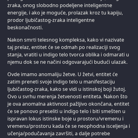
zraka, onog slobodno podeljene inteligentne
energije, i ako je moguće, prolazak kroz tu kapiju,
prodor ljubičastog-zraka inteligentne
beskonačnosti.
Nakon smrti telesnog kompleksa, kako vi nazivate
taj prelaz, entitet će se odmah po realizaciji svog
stanja, vratiti u indigo telo tvorca oblika i odmarati u
njemu dok se ne načini odgovarajući budući ulazak.
Ovde imamo anomaliju žetve. U žetvi, entitet će
zatim preneti svoje indigo telo u manifestaciju
ljubičastog-zraka, kako se vidi u istinskoj boji žutoj.
Ovo u svrhu merenja žetvenosti entiteta. Nakon što
je ova anomalna aktivnost pažljivo okončana, entitet
će se ponovo preseliti u indigo telo i biti smešten u
ispravan lokus istinske boje u prostoru/vremenu i
vremenu/prostoru kada će se neophodna isceljenja i
učenja/podučavanja završiti, a dalje potrebe