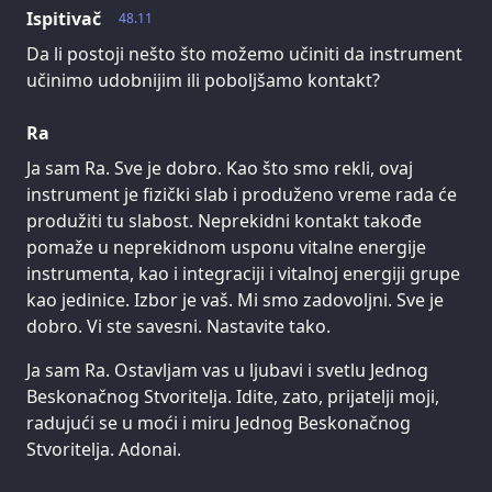
Ispitivač
48.11
Da li postoji nešto što možemo učiniti da instrument
učinimo udobnijim ili poboljšamo kontakt?
Ra
Ja sam Ra. Sve je dobro. Kao što smo rekli, ovaj
instrument je fizički slab i produženo vreme rada će
produžiti tu slabost. Neprekidni kontakt takođe
pomaže u neprekidnom usponu vitalne energije
instrumenta, kao i integraciji i vitalnoj energiji grupe
kao jedinice. Izbor je vaš. Mi smo zadovoljni. Sve je
dobro. Vi ste savesni. Nastavite tako.
Ja sam Ra. Ostavljam vas u ljubavi i svetlu Jednog
Beskonačnog Stvoritelja. Idite, zato, prijatelji moji,
radujući se u moći i miru Jednog Beskonačnog
Stvoritelja. Adonai.