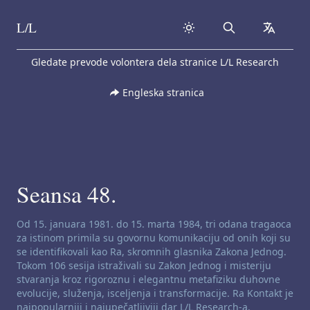
L/L
Search
collapse
Skip to content
Gledate prevode volontera dela stranice L/L Research
Engleska stranica
Seansa 48.
Odricanje od odgovornosti za kanaliziranje:
Od 15. januara 1981. do 15. marta 1984, tri odana tragaoca
za istinom primila su govornu komunikaciju od onih koji su
se identifikovali kao Ra, skromnih glasnika Zakona Jednog.
Tokom 106 sesija istraživali su Zakon Jednog i misteriju
stvaranja kroz rigoroznu i elegantnu metafiziku duhovne
evolucije, služenja, isceljenja i transformacije. Ra Kontakt je
najpopularniji i najupečatljiviji dar L/L Research-a.