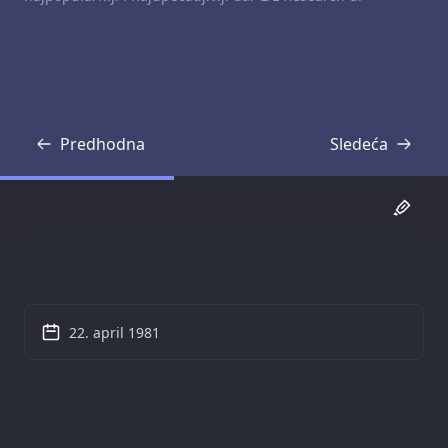
Predhodna
Sledeća
Transkripcija
Transkripcija
22. april 1981