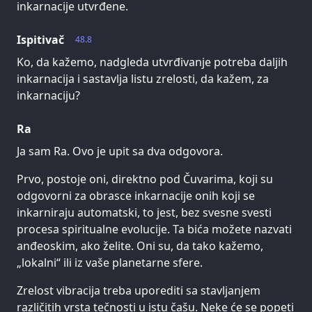
inkarnacije utvrđene.
Ispitivač
48.8
Ko, da kažemo, nadgleda utvrđivanje potreba daljih
inkarnacija i sastavlja listu zrelosti, da kažem, za
inkarnaciju?
Ra
Ja sam Ra. Ovo je upit sa dva odgovora.
Prvo, postoje oni, direktno pod Čuvarima, koji su
odgovorni za obrasce inkarnacije onih koji se
inkarniraju automatski, to jest, bez svesne svesti
procesa spiritualne evolucije. Ta bića možete nazvati
anđeoskim, ako želite. Oni su, da tako kažemo,
„lokalni“ ili iz vaše planetarne sfere.
Zrelost vibracija treba uporediti sa stavljanjem
različitih vrsta tečnosti u istu čašu. Neke će se popeti