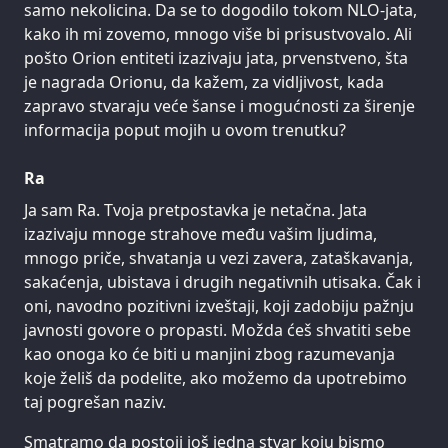
samo nekolicina. Da se to dogodilo tokom NLO-jata,
kako ih mi zovemo, mnogo više bi prisustvovalo. Ali
pošto Orion entiteti izazivaju jata, prvenstveno, šta
je nagrada Orionu, da kažem, za vidljivost, kada
zapravo stvaraju veće šanse i mogućnosti za širenje
informacija poput mojih u ovom trenutku?
Ra
Ja sam Ra. Tvoja pretpostavka je netačna. Jata
izazivaju mnoge strahove među vašim ljudima,
mnogo priče, shvatanja u vezi zavera, zataškavanja,
sakaćenja, ubistava i drugih negativnih utisaka. Čak i
oni, navodno pozitivni izveštaji, koji zadobiju pažnju
javnosti govore o propasti. Možda ćeš shvatiti sebe
kao onoga ko će biti u manjini zbog razumevanja
koje želiš da podelite, ako možemo da upotrebimo
taj pogrešan naziv.
Smatramo da postoji još jedna stvar koju bismo