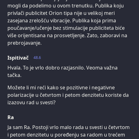
mogli da podelimo u ovom trenutku. Publika koju
privlači publicitet Orion tipa nije u velikoj meri
zasejana zrelošću vibracije. Publika koja prima
poučavanje/učenje bez stimulacije publiciteta biće
više orijentisana na prosvetljenje. Zato, zaboravi na
prebrojavanje.
Ispitivač
48.6
Hvala. To je vrlo dobro razjasnilo. Veoma važna
tačka.
Možete li mi reći kako se pozitivne i negativne
polarizacije u četvrtom i petom denzitetu koriste da
izazovu rad u svesti?
Ra
Ja sam Ra. Postoji vrlo malo rada u svesti u četvrtom
i petom denzitetu u poređenju sa radom u trećem