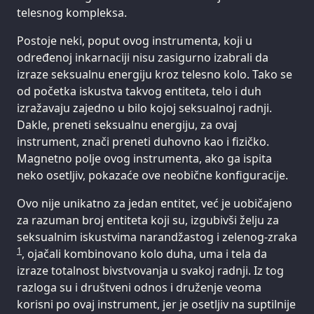
telesnog kompleksa.
Postoje neki, poput ovog instrumenta, koji u
određenoj inkarnaciji nisu zasigurno izabrali da
izraze seksualnu energiju kroz telesno kolo. Tako se
od početka iskustva takvog entiteta, telo i duh
izražavaju zajedno u bilo kojoj seksualnoj radnji.
Dakle, preneti seksualnu energiju, za ovaj
instrument, znači preneti duhovno kao i fizičko.
Magnetno polje ovog instrumenta, ako ga ispita
neko osetljiv, pokazaće ove neobične konfiguracije.
Ovo nije unikatno za jedan entitet, već je uobičajeno
za razuman broj entiteta koji su, izgubivši želju za
seksualnim iskustvima narandžastog i zelenog-zraka
1
, ojačali kombinovano kolo duha, uma i tela da
izraze totalnost bivstvovanja u svakoj radnji. Iz tog
razloga su i društveni odnos i druženje veoma
korisni po ovaj instrument, jer je osetljiv na suptilnije