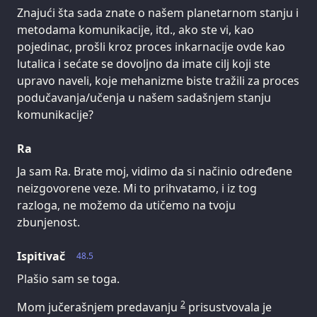
Znajući šta sada znate o našem planetarnom stanju i
metodama komunikacije, itd., ako ste vi, kao
pojedinac, prošli kroz proces inkarnacije ovde kao
lutalica i sećate se dovoljno da imate cilj koji ste
upravo naveli, koje mehanizme biste tražili za proces
podučavanja/učenja u našem sadašnjem stanju
komunikacije?
Ra
Ja sam Ra. Brate moj, vidimo da si načinio određene
neizgovorene veze. Mi to prihvatamo, i iz tog
razloga, ne možemo da utičemo na tvoju
zbunjenost.
Ispitivač
48.5
Plašio sam se toga.
2
Mom jučerašnjem predavanju
prisustvovala je