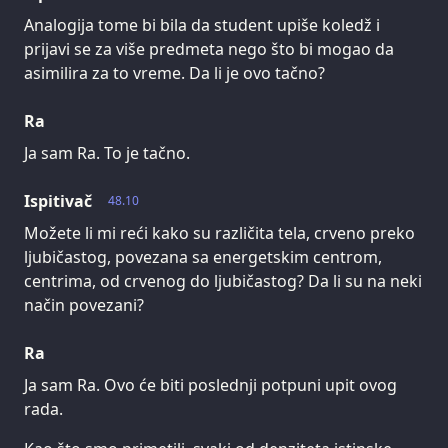
Analogija tome bi bila da student upiše koledž i
prijavi se za više predmeta nego što bi mogao da
asimilira za to vreme. Da li je ovo tačno?
Ra
Ja sam Ra. To je tačno.
Ispitivač
48.10
Možete li mi reći kako su različita tela, crveno preko
ljubičastog, povezana sa energetskim centrom,
centrima, od crvenog do ljubičastog? Da li su na neki
način povezani?
Ra
Ja sam Ra. Ovo će biti poslednji potpuni upit ovog
rada.