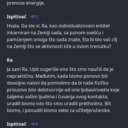
prenose energije.
Ispitivač
48.3
Hvala. Da ste vi, Ra, kao individualizovani entitet
inkarniran na Zemlji sada, sa punom svešću i
pamćenjem onoga što sada znate, šta bi bio vaš cilj
na Zemlji što se aktivnosti tiče u ovom trenutku?
Ra
Ja sam Ra. Upit sugeriše ono što smo naučili da je
nepraktično. Međutim, kada bismo ponovo bili
dovoljno naivni da pomislimo da bi naše fizičko
prisustvo bilo delotvornije od one ljubavi/svetla koje
šaljemo vašim ljudima i čuvanja ovog kontakta,
uradili bismo isto što smo uradili prethodno. Bili
bismo, i ponudili bismo sebe za učitelje/učenike.
Ispitivač
48.4