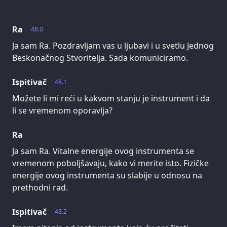
Ra
48.0
Ja sam Ra. Pozdravljam vas u ljubavi i u svetlu Jednog
Beskonačnog Stvoritelja. Sada komuniciramo.
Ispitivač
48.1
Možete li mi reći u kakvom stanju je instrument i da
li se vremenom oporavlja?
Ra
Ja sam Ra. Vitalne energije ovog instrumenta se
vremenom poboljšavaju, kako vi merite isto. Fizičke
energije ovog instrumenta su slabije u odnosu na
prethodni rad.
Ispitivač
48.2