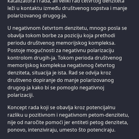
katalizatora i rada, ali veliki rad četvrtog denziteta
leži u kontaktu između društvenog sopstva i manje
polarizovanog drugog-ja.
U negativnom četvrtom denzitetu, mnogo posla se
obavlja tokom borbe za poziciju koja prethodi
periodu društvenog memorijskog kompleksa.
Postoje mogućnosti za negativnu polarizaciju
kontrolom drugih-ja. Tokom perioda društvenog
memorijskog kompleksa negativnog četvrtog
denziteta, situacija je ista. Rad se odvija kroz
društveno dopiranje do manje polarizovanog
drugog-ja kako bi se pomoglo negativnoj
polarizaciji.
Koncept rada koji se obavlja kroz potencijalnu
razliku u pozitivnom i negativnom petom-denzitetu,
nije od naročite pomoći jer entiteti petog denziteta,
ponovo, intenziviraju, umesto što potenciraju.