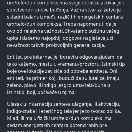
um/telo/duh kompleks ima svoje obrasce aktivacije i
sopstvene ritmove buđenja. Važna stvar za žetvu je
skladni balans između različitih energetskih centara
um/telo/duh kompleksa. Treba napomenuti da je
ovo od relativne važnosti. Shvatamo suštinu vašeg
upita i daćemo najopštiji odgovor naglašavajući
nevažnost takvih proizvoljnih generalizacija.
Entitet, pre inkarnacije, boravi u odgovarajućem, da
tako kažemo, mestu u vremenu/prostoru. Istinski tip
boje ove lokacije zavisiće od potreba entiteta. Oni
entiteti, na primer koji, budući da su lutalice, imaju
zeleno, plavo ili indigo jezgro uma/tela/duha u
istinskoj boji, počivaće u njima.
Ulazak u inkarnaciju zahteva ulaganje, ili aktivaciju,
indigo-zraka ili eteričnog tela jer je to tvorac oblika.
Mlad, ili mali, fizički um/telo/duh kompleks ima
sedam energetskih centara potenciranih pre