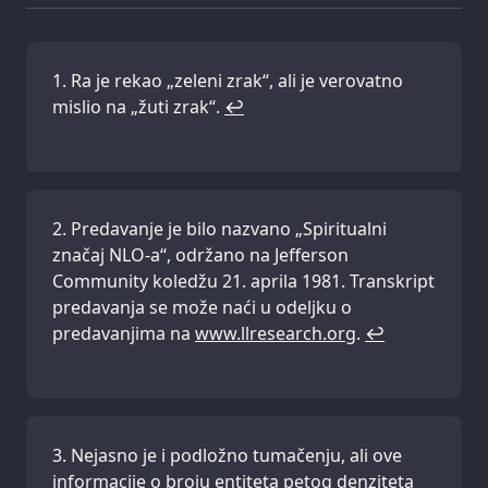
Ra je rekao „zeleni zrak“, ali je verovatno
mislio na „žuti zrak“.
↩
Predavanje je bilo nazvano „Spiritualni
značaj NLO-a“, održano na Jefferson
Community koledžu 21. aprila 1981. Transkript
predavanja se može naći u odeljku o
predavanjima na
www.llresearch.org
.
↩
Nejasno je i podložno tumačenju, ali ove
informacije o broju entiteta petog denziteta