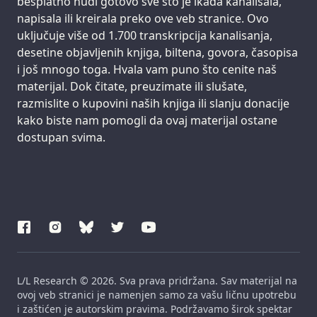
besplatno nudi gotovo sve što je ikada kanalisala,
napisala ili kreirala preko ove veb stranice. Ovo
uključuje više od 1.700 transkripcija kanalisanja,
desetine objavljenih knjiga, biltena, govora, časopisa
i još mnogo toga. Hvala vam puno što cenite naš
materijal. Dok čitate, preuzimate ili slušate,
razmislite o kupovini naših knjiga ili slanju donacije
kako biste nam pomogli da ovaj materijal ostane
dostupan svima.
L/L Research © 2026. Sva prava pridržana. Sav materijal na
ovoj veb stranici je namenjen samo za vašu ličnu upotrebu
i zaštićen je autorskim pravima. Podržavamo širok spektar