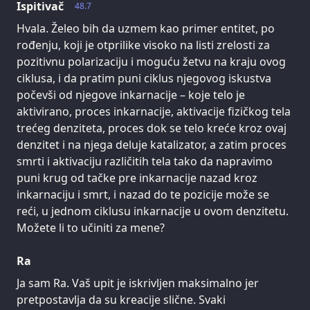
Ispitivač
48.7
Hvala. Želeo bih da uzmem kao primer entitet, po
rođenju, koji je otprilike visoko na listi zrelosti za
pozitivnu polarizaciju i moguću žetvu na kraju ovog
ciklusa, i da pratim puni ciklus njegovog iskustva
počevši od njegove inkarnacije – koje telo je
aktivirano, proces inkarnacije, aktivacije fizičkog tela
trećeg denziteta, proces dok se telo kreće kroz ovaj
denzitet i na njega deluje katalizator, a zatim proces
smrti i aktivaciju različitih tela tako da napravimo
puni krug od tačke pre inkarnacije nazad kroz
inkarnaciju i smrt, i nazad do te pozicije može se
reći, u jednom ciklusu inkarnacije u ovom denzitetu.
Možete li to učiniti za mene?
Ra
Ja sam Ra. Vaš upit je iskrivljen maksimalno jer
pretpostavlja da su kreacije slične. Svaki