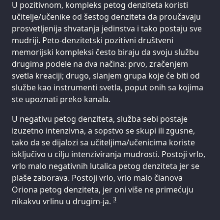
U pozitivnom, kompleks petog denziteta koristi
učitelje/učenike od šestog denziteta da proučavaju
prosvetljenija shvatanja jedinstva i tako postaju sve
mudriji. Peto-denzitetski pozitivni društveni
memorijski kompleksi često biraju da svoju službu
drugima podele na dva načina: prvo, zračenjem
svetla kreaciji; drugo, slanjem grupa koje će biti od
službe kao instrumenti svetla, poput onih sa kojima
ste upoznati preko kanala.
U negativu petog denziteta, služba sebi postaje
izuzetno intenzivna, a sopstvo se skupi ili zgusne,
tako da se dijalozi sa učiteljima/učenicima koriste
isključivo u cilju intenziviranja mudrosti. Postoji vrlo,
vrlo malo negativnih lutalica petog denziteta jer se
plaše zaborava. Postoji vrlo, vrlo malo članova
Oriona petog denziteta, jer oni više ne primećuju
3
nikakvu vrlinu u drugim-ja.