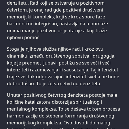
denzitetu. Rad koji se ostvaruje u pozitivnom
četvrtom, je onaj rad gde pozitivni društveni
memorijski kompleks, koji se kroz spore faze
harmonično integrisao, nastavlja da u pomaže
onima manje pozitivne orijentacije a koji traže
njihovu pomoć.
Stoga je njihova služba njihov rad, i kroz ovu
dinamiku između društvenog sopstva i drugog-ja,
koje je predmet ljubavi, postižu se sve veći i veći
intenziteti razumevanja ili saosećanja. Taj intenzitet
traje sve dok odgovarajući intenzitet svetla ne bude
dobrodošao. To je žetva četvrtog denziteta.
Unutar pozitivnog četvrtog denziteta postoje male
količine katalizatora distorzije spiritualnog i
mentalnog kompleksa. To se dešava tokom procesa
harmonizacije do stepena formiranja društvenog
memorijskog kompleksa. Ovo dovodi do malog