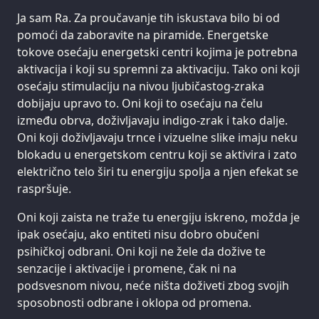
Ja sam Ra. Za proučavanje tih iskustava bilo bi od
pomoći da zaboravite na piramide. Energetske
tokove osećaju energetski centri kojima je potrebna
aktivacija i koji su spremni za aktivaciju. Tako oni koji
osećaju stimulaciju na nivou ljubičastog-zraka
dobijaju upravo to. Oni koji to osećaju na čelu
između obrva, doživljavaju indigo-zrak i tako dalje.
Oni koji doživljavaju trnce i vizuelne slike imaju neku
blokadu u energetskom centru koji se aktivira i zato
električno telo širi tu energiju spolja a njen efekat se
raspršuje.
Oni koji zaista ne traže tu energiju iskreno, možda je
ipak osećaju, ako entiteti nisu dobro obučeni
psihičkoj odbrani. Oni koji ne žele da dožive te
senzacije i aktivacije i promene, čak ni na
podsvesnom nivou, neće ništa doživeti zbog svojih
sposobnosti odbrane i oklopa od promena.