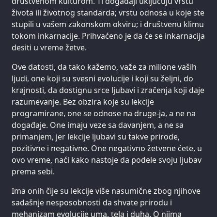
društvenom kulturom. Ti događaji uključuju vrstu
života ili životnog standarda; vrstu odnosa u koje ste
stupili u vašem zakonskom okviru; i društvenu klimu
tokom inkarnacije. Prihvaćeno je da će se inkarnacija
desiti u vreme žetve.
Ove datosti, da tako kažemo, važe za milione vaših
ljudi, one koji su svesni evolucije i koji su željni, do
krajnosti, da dostignu srce ljubavi i zračenja koji daje
razumevanje. Bez obzira koje su lekcije
programirane, one se odnose na druge-ja, a ne na
događaje. One imaju veze sa davanjem, a ne sa
primanjem, jer lekcije ljubavi su takve prirode,
pozitivne i negativne. One negativno žetvene ćete, u
ovo vreme, naći kako nastoje da podele svoju ljubav
prema sebi.
Ima onih čije su lekcije više nasumične zbog njihove
sadašnje nesposobnosti da shvate prirodu i
mehanizam evolucije uma, tela i duha. O njima