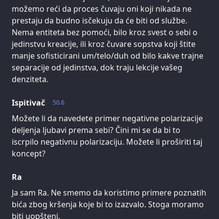
možemo reći da proces čuvaju oni koji nikada ne
prestaju da budno isčekuju da će biti od službe.
Nema entiteta bez pomoći, bilo kroz svest o sebi o
jedinstvu kreacije, ili kroz čuvare sopstva koji štite
manje sofisticirani um/telo/duh od bilo kakve trajne
separacije od jedinstva, dok traju lekcije vašeg
denziteta.
Ispitivač
50.6
Možete li da navedete primer negativne polarizacije
deljenja ljubavi prema sebi? Čini mi se da bi to
iscrpilo negativnu polarizaciju. Možete li proširiti taj
koncept?
Ra
Ja sam Ra. Ne smemo da koristimo primere poznatih
bića zbog kršenja koje bi to izazvalo. Stoga moramo
biti uopšteni.