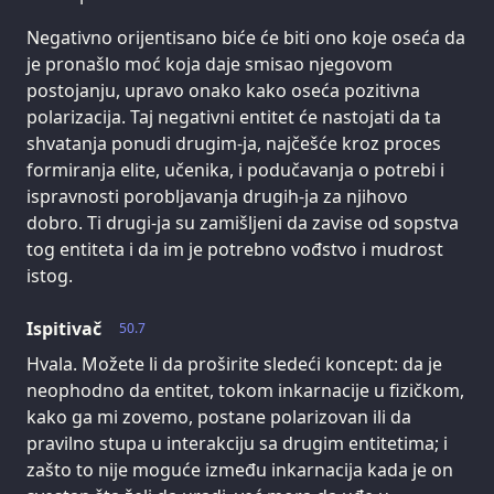
Negativno orijentisano biće će biti ono koje oseća da
je pronašlo moć koja daje smisao njegovom
postojanju, upravo onako kako oseća pozitivna
polarizacija. Taj negativni entitet će nastojati da ta
shvatanja ponudi drugim-ja, najčešće kroz proces
formiranja elite, učenika, i podučavanja o potrebi i
ispravnosti porobljavanja drugih-ja za njihovo
dobro. Ti drugi-ja su zamišljeni da zavise od sopstva
tog entiteta i da im je potrebno vođstvo i mudrost
istog.
Ispitivač
50.7
Hvala. Možete li da proširite sledeći koncept: da je
neophodno da entitet, tokom inkarnacije u fizičkom,
kako ga mi zovemo, postane polarizovan ili da
pravilno stupa u interakciju sa drugim entitetima; i
zašto to nije moguće između inkarnacija kada je on