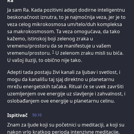
Ra
Ja sam Ra. Kada pozitivni adept dodirne inteligentnu
beskonačnost iznutra, to je najmoćnija veza, jer je to
veza celog mikrokosmosa um/telo/duh kompleksa
sa makrokosmosom. Ta veza omogućava, da tako
kažemo, istinskoj boji zelenog zraka u
vremenu/prostoru da se manifestuje u vašem
1
vremenu/prostoru.
U zelenom zraku misli su bića.
U vašoj iluziji, to obično nije tako.
Adepti tada postaju živi kanali za ljubav i svetlost, i
mogu da kanališu taj sjaj direktno u planetarnu
mrežu energetskih tačaka. Ritual će se uvek završiti
uzemljenjem ove energije uz slavljenje i zahvalnost, i
oslobađanjem ove energije u planetarnu celinu.
Ispitivač
50.10
Znam za ljude koji su početnici u meditaciji, a koji su
nakon vrlo kratkog perioda intenzivne meditacije,