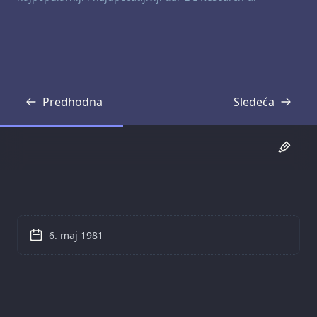
Predhodna
Sledeća
Transkripcija
Transkripcija
6. maj 1981