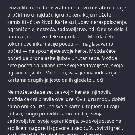
Dozvolite nam da se vratimo na ovu metaforu i da je
proširimo u najdužu igru pokera koju možete
zamisliti - čitav život. Karte su ljubav, neraspoloženje,
ograničenje, nesreća, zadovoljstvo, itd. One se dele, i
ponovo, i ponovo dele neprekidno. Možda ćete
tokom ove inkarnacije početi — i naglašavamo
početi — da spoznajete svoje karte. Možda ćete
početi da pronalazite ljubav unutar sebe. Možda
ćete početi da balansirate svoje zadovoljstvo, svoja
ograničenja, itd. Međutim, vaša jedina indikacija o
kartama drugih-ja jeste da ih gledate u oči.
Ne možete da se setite svojih karata, njihovih,
možda čak ni pravila ove igre. Ovu igru mogu dobiti
samo oni koji izgube svoje karte u toplom uticaju
ljubavi; mogu pobediti samo oni koji svoja
zadovoljstva, svoja ograničenja, sve svoje stave na
sto licem nagore i izgovore u sebi: „Svi, svi vi igrači,