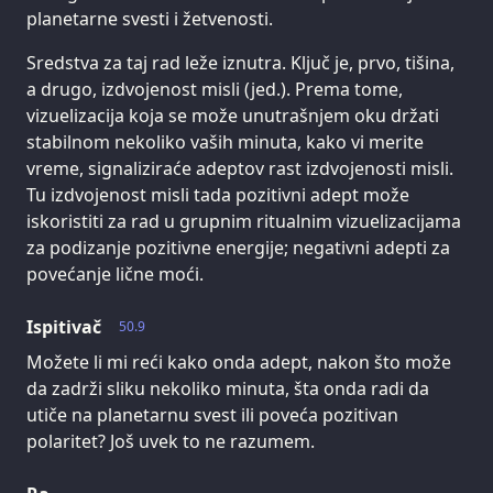
planetarne svesti i žetvenosti.
Sredstva za taj rad leže iznutra. Ključ je, prvo, tišina,
a drugo, izdvojenost misli (jed.). Prema tome,
vizuelizacija koja se može unutrašnjem oku držati
stabilnom nekoliko vaših minuta, kako vi merite
vreme, signaliziraće adeptov rast izdvojenosti misli.
Tu izdvojenost misli tada pozitivni adept može
iskoristiti za rad u grupnim ritualnim vizuelizacijama
za podizanje pozitivne energije; negativni adepti za
povećanje lične moći.
Ispitivač
50.9
Možete li mi reći kako onda adept, nakon što može
da zadrži sliku nekoliko minuta, šta onda radi da
utiče na planetarnu svest ili poveća pozitivan
polaritet? Još uvek to ne razumem.