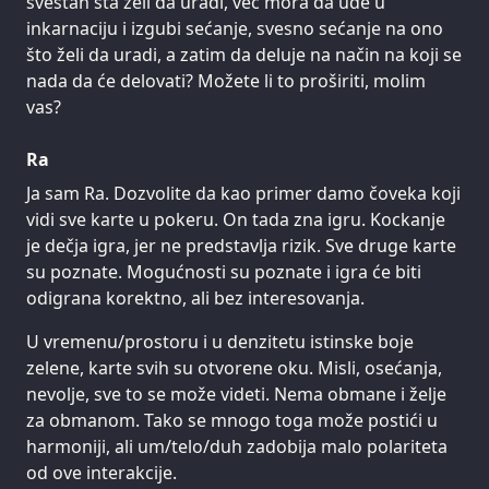
svestan šta želi da uradi, već mora da uđe u
inkarnaciju i izgubi sećanje, svesno sećanje na ono
što želi da uradi, a zatim da deluje na način na koji se
nada da će delovati? Možete li to proširiti, molim
vas?
Ra
Ja sam Ra. Dozvolite da kao primer damo čoveka koji
vidi sve karte u pokeru. On tada zna igru. Kockanje
je dečja igra, jer ne predstavlja rizik. Sve druge karte
su poznate. Mogućnosti su poznate i igra će biti
odigrana korektno, ali bez interesovanja.
U vremenu/prostoru i u denzitetu istinske boje
zelene, karte svih su otvorene oku. Misli, osećanja,
nevolje, sve to se može videti. Nema obmane i želje
za obmanom. Tako se mnogo toga može postići u
harmoniji, ali um/telo/duh zadobija malo polariteta
od ove interakcije.