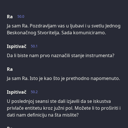
Ra
50.0
Ja sam Ra. Pozdravljam vas u ljubavi i u svetlu Jednog
Beskonačnog Stvoritelja. Sada komuniciramo.
Ispitivač
50.1
Da li biste nam prvo naznačili stanje instrumenta?
Ra
Ja sam Ra. Isto je kao što je prethodno napomenuto.
Ispitivač
50.2
U poslednjoj seansi ste dali izjavili da se iskustva
privlače entitetu kroz južni pol. Možete li to proširiti i
dati nam definiciju na šta mislite?