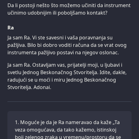
Da li postoji nešto što možemo učiniti da instrument
učinimo udobnijim ili poboljšamo kontakt?
Ra
Ja sam Ra. Vi ste savesni i vaša poravnanja su
pažljiva. Bilo bi dobro voditi računa da se vrat ovog
instrumenta pažljivo postavi na njegov oslonac.
Ja sam Ra. Ostavljam vas, prijatelji moji, u ljubavi i
svetlu Jednog Beskonačnog Stvoritelja. Idite, dakle,
radujući se u moći i miru Jednog Beskonačnog
Stvoritelja. Adonai.
Moguće je da je Ra nameravao da kaže „Ta
veza omogućava, da tako kažemo, istinskoj
boji zelenog zraka u vremenu/prostoru da se