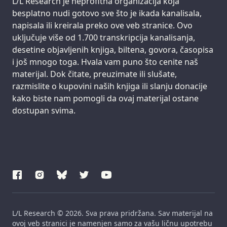
Support us:
L/L Research je neprofitna organizacija koja
besplatno nudi gotovo sve što je ikada kanalisala,
napisala ili kreirala preko ove veb stranice. Ovo
uključuje više od 1.700 transkripcija kanalisanja,
desetine objavljenih knjiga, biltena, govora, časopisa
i još mnogo toga. Hvala vam puno što cenite naš
materijal. Dok čitate, preuzimate ili slušate,
razmislite o kupovini naših knjiga ili slanju donacije
kako biste nam pomogli da ovaj materijal ostane
dostupan svima.
L/L Research © 2026. Sva prava pridržana. Sav materijal na
ovoj veb stranici je namenjen samo za vašu ličnu upotrebu