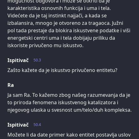
mogućnost odgovora i može se otkriti da je
karakteristika osnovnih funkcija i uma i tela.
Videćete da je taj instinkt najjači, a kada se
izbalansira, mnogo je otvoreno za tragaoca. Južni
pol tada prestaje da blokira iskustvene podatke i viši
energetski centri uma i tela dobijaju priliku da
iskoriste privučeno mu iskustvo.
Ispitivač
50.3
Zašto kažete da je iskustvo privučeno entitetu?
Ra
Ja sam Ra. To kažemo zbog našeg razumevanja da je
to priroda fenomena iskustvenog katalizatora i
njegovog ulaska u svesnost um/telo/duh kompleksa.
Ispitivač
50.4
Možete li da date primer kako entitet postavlja uslov