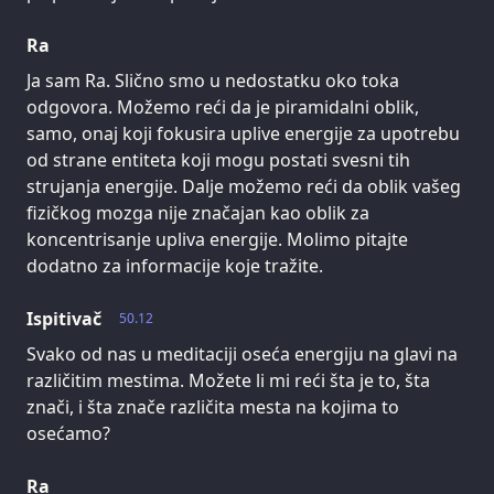
Ra
Ja sam Ra. Slično smo u nedostatku oko toka
odgovora. Možemo reći da je piramidalni oblik,
samo, onaj koji fokusira uplive energije za upotrebu
od strane entiteta koji mogu postati svesni tih
strujanja energije. Dalje možemo reći da oblik vašeg
fizičkog mozga nije značajan kao oblik za
koncentrisanje upliva energije. Molimo pitajte
dodatno za informacije koje tražite.
Ispitivač
50.12
Svako od nas u meditaciji oseća energiju na glavi na
različitim mestima. Možete li mi reći šta je to, šta
znači, i šta znače različita mesta na kojima to
osećamo?
Ra