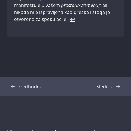
manifestuje u vašem
prostoru/vremenu
,” ali
nikada nije ispravljena kao greška i stoga je
otvoreno za spekulacije .
↩
Predhodna
Sledeća
Transkripcija
Transkripcija