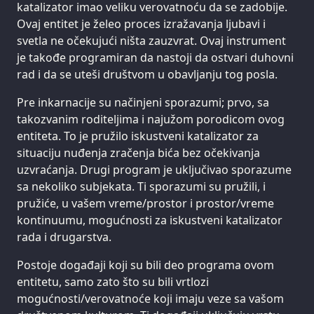
katalizator imao veliku verovatnoću da se zadobije.
Ovaj entitet je želeo proces izražavanja ljubavi i
svetla ne očekujući ništa zauzvrat. Ovaj instrument
je takođe programiran da nastoji da ostvari duhovni
rad i da se uteši društvom u obavljanju tog posla.
Pre inkarnacije su načinjeni sporazumi; prvo, sa
takozvanim roditeljima i najužom porodicom ovog
entiteta. To je pružilo iskustveni katalizator za
situaciju nuđenja zračenja bića bez očekivanja
uzvraćanja. Drugi program je uključivao sporazume
sa nekoliko subjekata. Ti sporazumi su pružili, i
pružiće, u vašem vreme/prostor i prostor/vreme
kontinuumu, mogućnosti za iskustveni katalizator
rada i drugarstva.
Postoje događaji koji su bili deo programa ovom
entitetu, samo zato što su bili vrtlozi
mogućnosti/verovatnoće koji imaju veze sa vašom