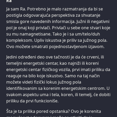
Ra
Ja sam Ra. Potrebno je malo razmatranja da bi se
postigla odgovarajuća perspektiva za shvatanje
smisla gore navedenih informacija. Južni ili negativni
pol je onaj koji privlači. Privlači u sebe one stvari koje
su mu namagnetisane. Tako je i sa um/telo/duh
kompleksom. Upliv iskustva je priliv sa južnog pola.
Ovo možete smatrati pojednostavljenom izjavom.
Jedini određeni deo ove tačnosti je da će crveni, ili
temeljni energetski centar, kao najniži ili koreni
energetski centar fizičkog vozila, prvi imati priliku da
reaguje na bilo koje iskustvo. Samo na taj način
možete videti fizički lokus južnog pola
identifikovanim sa korenim energetskim centrom. U
svakom aspektu uma i tela, koren, ili temelj, će dobiti
priliku da prvi funkcioniše.
Šta je ta prilika pored opstanka? Ovo je korenita