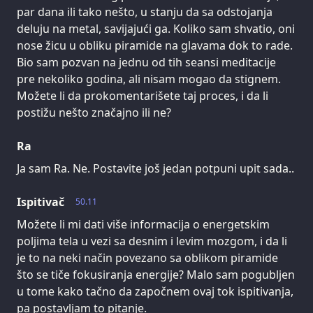
par dana ili tako nešto, u stanju da sa odstojanja
deluju na metal, savijajući ga. Koliko sam shvatio, oni
nose žicu u obliku piramide na glavama dok to rade.
Bio sam pozvan na jednu od tih seansi meditacije
pre nekoliko godina, ali nisam mogao da stignem.
Možete li da prokomentarišete taj proces, i da li
postižu nešto značajno ili ne?
Ra
Ja sam Ra. Ne. Postavite još jedan potpuni upit sada..
Ispitivač
50.11
Možete li mi dati više informacija o energetskim
poljima tela u vezi sa desnim i levim mozgom, i da li
je to na neki način povezano sa oblikom piramide
što se tiče fokusiranja energije? Malo sam pogubljen
u tome kako tačno da započnem ovaj tok ispitivanja,
pa postavljam to pitanje.