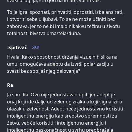
svaki drugi-ja, šta god da imate, volim vas.
To je igra: spoznati, prihvatiti, oprostiti, izbalansirati,
i otvoriti sebe u ljubavi. To se ne može učiniti bez
zaborava, jer to ne bi imalo nikakvu težinu u životu
totalnosti bivstva uma/tela/duha.
Ispitivač
50.8
Hvala. Kako sposobnost držanja vizuelnih slika na
umu, omogućava adeptu da izvrši polarizaciju u
svesti bez spoljašnjeg delovanja?
Ra
Ja sam Ra. Ovo nije jednostavan upit, jer adept je
onaj koji ide dalje od zelenog zraka a koji signalizira
ulazak u žetvenost. Adept neće jednostavno koristiti
inteligentnu energiju kao sredstvo spremnosti za
žetvu, već će koristiti i inteligentnu energiju i
inteligentnu beskonačnost u svrhu preobražaja