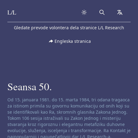
L/L
Search
collapse
Skip to content
Gledate prevode volontera dela stranice L/L Research
Engleska stranica
Seansa 50.
Odricanje od odgovornosti za kanaliziranje:
Od 15. januara 1981. do 15. marta 1984, tri odana tragaoca
za istinom primila su govornu komunikaciju od onih koji su
se identifikovali kao Ra, skromnih glasnika Zakona Jednog.
Tokom 106 sesija istraživali su Zakon Jednog i misteriju
stvaranja kroz rigoroznu i elegantnu metafiziku duhovne
evolucije, služenja, isceljenja i transformacije. Ra Kontakt je
najpopularniji i najupečatljiviji dar L/L Research-a.