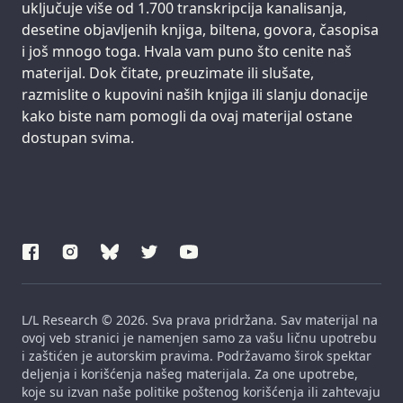
uključuje više od 1.700 transkripcija kanalisanja,
desetine objavljenih knjiga, biltena, govora, časopisa
i još mnogo toga. Hvala vam puno što cenite naš
materijal. Dok čitate, preuzimate ili slušate,
razmislite o kupovini naših knjiga ili slanju donacije
kako biste nam pomogli da ovaj materijal ostane
dostupan svima.
L/L Research © 2026. Sva prava pridržana. Sav materijal na
ovoj veb stranici je namenjen samo za vašu ličnu upotrebu
i zaštićen je autorskim pravima. Podržavamo širok spektar
deljenja i korišćenja našeg materijala. Za one upotrebe,
koje su izvan naše politike poštenog korišćenja ili zahtevaju