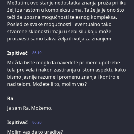
Međutim, ovo stanje nedostatka znanja pruža priliku
želji za rastom u kompleksu uma. Ta želja je ono što
teži da upozna mogućnosti telesnog kompleksa.
Posledice svake mogućnosti i eventualno tako
stvorene sklonosti imaju u sebi silu koju može
proizvesti samo takva želja ili volja za znanjem.
Ispitivač
86.19
Možda biste mogli da navedete primere upotrebe
tela pre vela i nakon zastiranja u istom aspektu kako
bismo jasnije razumeli promenu znanja i kontrole
nad telom. Možete li to, molim vas?
Ra
Ja sam Ra. Možemo.
Ispitivač
86.20
Molim vas da to uradite?