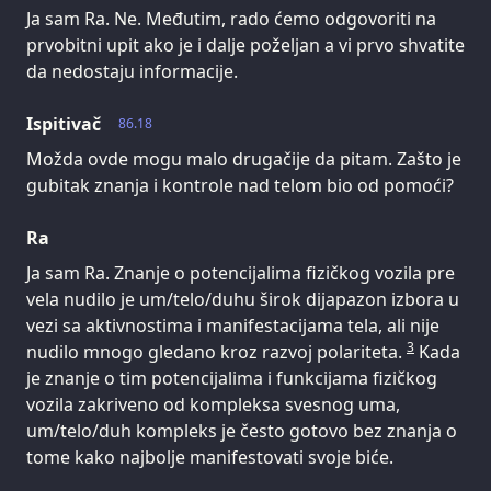
Ja sam Ra. Ne. Međutim, rado ćemo odgovoriti na
prvobitni upit ako je i dalje poželjan a vi prvo shvatite
da nedostaju informacije.
Ispitivač
86.18
Možda ovde mogu malo drugačije da pitam. Zašto je
gubitak znanja i kontrole nad telom bio od pomoći?
Ra
Ja sam Ra. Znanje o potencijalima fizičkog vozila pre
vela nudilo je um/telo/duhu širok dijapazon izbora u
vezi sa aktivnostima i manifestacijama tela, ali nije
3
nudilo mnogo gledano kroz razvoj polariteta.
Kada
je znanje o tim potencijalima i funkcijama fizičkog
vozila zakriveno od kompleksa svesnog uma,
um/telo/duh kompleks je često gotovo bez znanja o
tome kako najbolje manifestovati svoje biće.