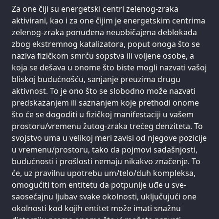
Za one čiji su energetski centri zelenog-zraka
aktivirani, kao i za one čijim je energetskim centrima
zelenog-zraka ponuđena neuobičajena deblokada
zbog ekstremnog katalizatora, poput onoga što se
naziva fizičkom smrću sopstva ili voljene osobe, a
koja se dešava u onome što biste mogli nazvati vašoj
bliskoj budućnošću, sanjanje preuzima drugu
aktivnost. To je ono što se slobodno može nazvati
predskazanjem ili saznanjem koje prethodi onome
što će se dogoditi u fizičkoj manifestaciji u vašem
prostoru/vremenu žutog-zraka trećeg denziteta. To
svojstvo uma u velikoj meri zavisi od njegove pozicije
u vremenu/prostoru, tako da pojmovi sadašnjosti,
budućnosti i prošlosti nemaju nikakvo značenje. To
će, uz pravilnu upotrebu um/telo/duh kompleksa,
omogućiti tom entitetu da potpunije uđe u sve-
saosećajnu ljubav svake okolnosti, uključujući one
okolnosti kod kojih entitet može imati snažnu