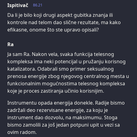
Ispitivač
86.21
Da li je bilo koji drugi aspekt gubitka znanja ili
kontrole nad telom dao slične rezultate, ma kako
efikasne, onome što ste upravo opisali?
Ra
Ja sam Ra. Nakon vela, svaka funkcija telesnog
kompleksa ima neki potencijal u pružanju korisnog
katalizatora. Odabrali smo primer seksualnog
prenosa energije zbog njegovog centralnog mesta u
funkcionalnim mogućnostima telesnog kompleksa
koje je proces zastiranja učinio korisnijim.
Instrumentu opada energija donekle. Radije bismo
zadržali deo rezervisane energije, za koju je
instrument dao dozvolu, na maksimumu. Stoga
bismo zamolili za još jedan potpuni upit u vezi sa
ovim radom.