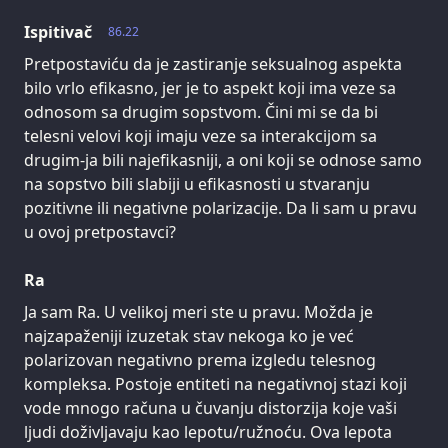
Ispitivač
86.22
Pretpostaviću da je zastiranje seksualnog aspekta
bilo vrlo efikasno, jer je to aspekt koji ima veze sa
odnosom sa drugim sopstvom. Čini mi se da bi
telesni velovi koji imaju veze sa interakcijom sa
drugim-ja bili najefikasniji, a oni koji se odnose samo
na sopstvo bili slabiji u efikasnosti u stvaranju
pozitivne ili negativne polarizacije. Da li sam u pravu
u ovoj pretpostavci?
Ra
Ja sam Ra. U velikoj meri ste u pravu. Možda je
najzapaženiji izuzetak stav nekoga ko je već
polarizovan negativno prema izgledu telesnog
kompleksa. Postoje entiteti na negativnoj stazi koji
vode mnogo računa u čuvanju distorzija koje vaši
ljudi doživljavaju kao lepotu/ružnoću. Ova lepota