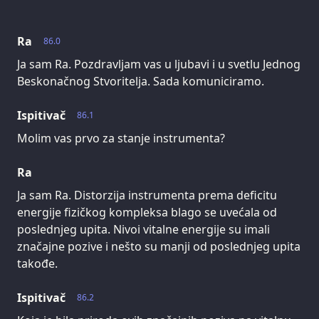
Ra
86.0
Ja sam Ra. Pozdravljam vas u ljubavi i u svetlu Jednog
Beskonačnog Stvoritelja. Sada komuniciramo.
Ispitivač
86.1
Molim vas prvo za stanje instrumenta?
Ra
Ja sam Ra. Distorzija instrumenta prema deficitu
energije fizičkog kompleksa blago se uvećala od
poslednjeg upita. Nivoi vitalne energije su imali
značajne pozive i nešto su manji od poslednjeg upita
takođe.
Ispitivač
86.2