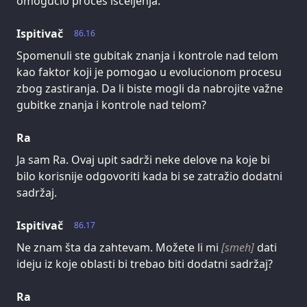
omogućio proces isceljenja.
Ispitivač
86.16
Spomenuli ste gubitak znanja i kontrole nad telom
kao faktor koji je pomogao u evolucionom procesu
zbog zastiranja. Da li biste mogli da nabrojite važne
gubitke znanja i kontrole nad telom?
Ra
Ja sam Ra. Ovaj upit sadrži neke delove na koje bi
bilo korisnije odgovoriti kada bi se zatražio dodatni
sadržaj.
Ispitivač
86.17
Ne znam šta da zahtevam. Možete li mi
[smeh]
dati
ideju iz koje oblasti bi trebao biti dodatni sadržaj?
Ra