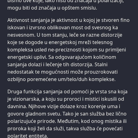
bismo dve koje, iako nisu od značaja u polarizaciji,
mogu biti od značaja u opštem smislu.
Aktivnost sanjanja je aktivnost u kojoj je stvoren fino
iskovan i izvrsno oblikovan most od svesnog ka
nesvesnom. U tom stanju, leče se razne distorzije
koje se dogode u energetskoj mreži telesnog
kompleksa usled ne-preciznosti kojom su primljeni
energetski uplivi. Sa odgovarajućom količinom
sanjanja dolazi i lečenje tih distorzija. Stalni
nedostatak te mogućnosti može prouzrokovati
ozbiljno poremećene um/telo/duh komplekse.
Druga funkcija sanjanja od pomoći je vrsta sna koja
je vizionarska, a koju su proroci i mistici iskusili od
davnina. Njihove vizije dolaze kroz korenje uma i
govore gladnom svetu. Tako je san služba bez lično
polarizujuće prirode. Međutim, kod onog mistika ili
proroka koji želi da služi, takva služba će povećati
polaritet entiteta.