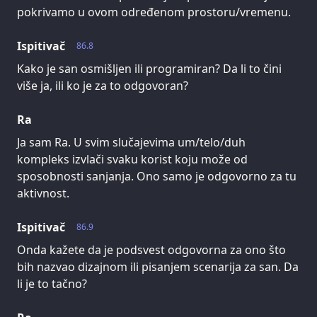
pokrivamo u ovom određenom prostoru/vremenu.
Ispitivač
86.8
Kako je san osmišljen ili programiran? Da li to čini
više ja, ili ko je za to odgovoran?
Ra
Ja sam Ra. U svim slučajevima um/telo/duh
kompleks izvlači svaku korist koju može od
sposobnosti sanjanja. Ono samo je odgovorno za tu
aktivnost.
Ispitivač
86.9
Onda kažete da je podsvest odgovorna za ono što
bih nazvao dizajnom ili pisanjem scenarija za san. Da
li je to tačno?