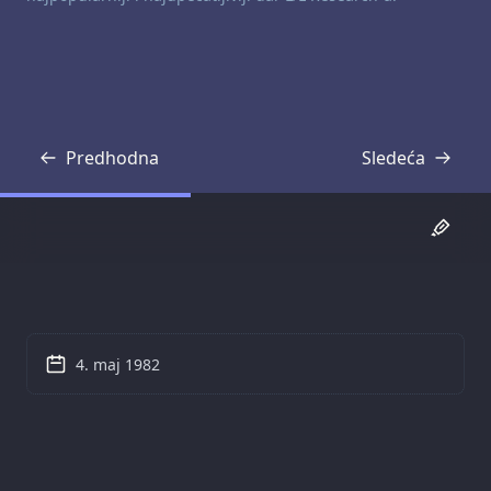
Predhodna
Sledeća
Transkripcija
Transkripcija
4. maj 1982