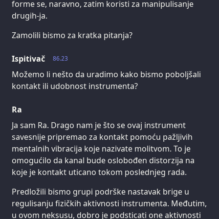
forme se, naravno, zatim koristi za manipulisanje
drugih-ja.
Zamolili bismo za kratka pitanja?
Ispitivač
86.23
Možemo li nešto da uradimo kako bismo poboljšali
kontakt ili udobnost instrumenta?
Ra
Ja sam Ra. Drago nam je što se ovaj instrument
savesnije pripremao za kontakt pomoću pažljivih
mentalnih vibracija koje nazivate molitvom. To je
omogućilo da kanal bude oslobođen distorzija na
koje je kontakt uticano tokom poslednjeg rada.
Predložili bismo grupi podrške nastavak brige u
regulisanju fizičkih aktivnosti instrumenta. Međutim,
u ovom neksusu, dobro je podsticati one aktivnosti