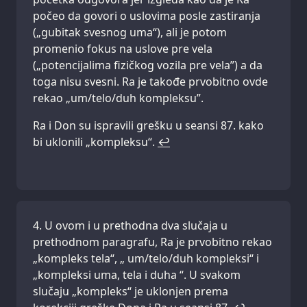
počeo da govori o uslovima posle zastiranja
(„gubitak svesnog uma“), ali je potom
promenio fokus na uslove pre vela
(„potencijalima fizičkog vozila pre vela”) a da
toga nisu svesni. Ra je takođe prvobitno ovde
rekao „um/telo/duh kompleksu”.
Ra i Don su ispravili grešku u seansi 87. kako
bi uklonili „kompleksu“.
↩
U ovom i u prethodna dva slučaja u
prethodnom paragrafu, Ra je prvobitno rekao
„kompleks tela“, „ um/telo/duh kompleksi“ i
„kompleksi uma, tela i duha “. U svakom
slučaju „kompleks“ je uklonjen prema