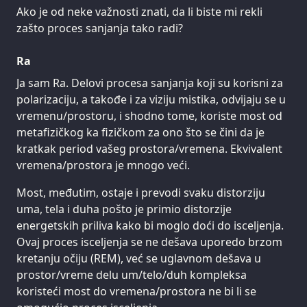
Ako je od neke važnosti znati, da li biste mi rekli
zašto proces sanjanja tako radi?
Ra
Ja sam Ra. Delovi procesa sanjanja koji su korisni za
polarizaciju, a takođe i za viziju mistika, odvijaju se u
vremenu/prostoru, i shodno tome, koriste most od
metafizičkog ka fizičkom za ono što se čini da je
kratkak period vašeg prostora/vremena. Ekvivalent
vremena/prostora je mnogo veći.
Most, međutim, ostaje i prevodi svaku distorziju
uma, tela i duha pošto je primio distorzije
energetskih priliva kako bi moglo doći do isceljenja.
Ovaj proces isceljenja se ne dešava uporedo brzom
kretanju očiju (REM), već se uglavnom dešava u
prostor/vreme delu um/telo/duh kompleksa
koristeći most do vremena/prostora ne bi li se