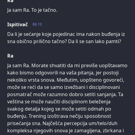
Ra
Ja sam Ra. To je tačno.
Ispitivač
86.10
Da li je sećanje koje pojedinac ima nakon buđenja iz
sna obično prilično tačno? Da li se san lako pamti?
Ra
Ja sam Ra. Morate shvatiti da mi previše uopštavamo
kako bismo odgovorili na vaša pitanja, jer postoji
nekoliko vrsta snova. Međutim, uopšteno govoreći,
može se reći da se samo izvežbani i disciplinovani
posmatrač može razumno dobro setiti sanjanja. Ta
veština se može naučiti disciplinom beleženja
svakog detalja kojeg se može setiti odmah po
buđenju. Trening izoštrava nečiju sposobnost
prisećanja sna. Najčešća percepcija um/telo/duh
kompleksa njegovih snova je zamagljena, zbrkana i