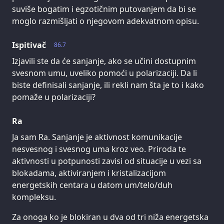
suviše bogatim i egzotičnim putovanjem da bi se
moglo razmišljati o njegovom adekvatnom opisu.
Ispitivač
86.7
Izjavili ste da će sanjanje, ako se učini dostupnim
svesnom umu, uveliko pomoći u polarizaciji. Da li
biste definisali sanjanje, ili rekli nam šta je to i kako
pomaže u polarizaciji?
Ra
Ja sam Ra. Sanjanje je aktivnost komunikacije
nesvesnog i svesnog uma kroz veo. Priroda te
aktivnosti u potpunosti zavisi od situacije u vezi sa
blokadama, aktiviranjem i kristalizacijom
energetskih centara u datom um/telo/duh
kompleksu.
Za onoga ko je blokiran u dva od tri niža energetska