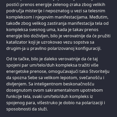
postići prenos energije zelenog-zraka zbog velikih
područja misterije i nepoznatog u vezi sa telesnim
kompleksom i njegovim manifestacijama. Međutim,
takođe zbog velikog zastiranja manifestacija tela od
kompleksa svesnog uma, kada je takav prenos
energije bio doživljen, bilo je verovatnije da će pružiti
katalizator koji je uzrokovao vezu sopstva sa
drugim-ja u pravilno polarizovanoj konfiguraciji.
Od te tačke, bilo je daleko verovatnije da će taj
spojeni par um/telo/duh kompleksa tražiti više
energetske prenose, omogućavajući tako Stvoritelju
da spozna Sebe sa velikom lepotom, svečanošću i
divljenjem. Sa inteligentnom beskonačnošću
dosegnutom ovom sakramentalnom upotrebom
funkcije tela, svaki um/telo/duh kompleks iz
spojenog para, višestruko je dobio na polarizaciji i
sposobnosti da služi.