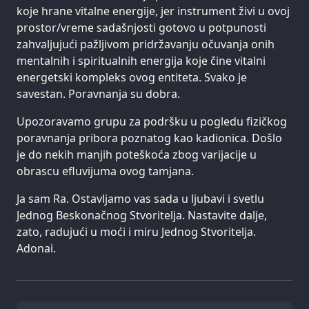
koje hrane vitalne energije, jer instrument živi u ovoj
prostor/vreme sadašnjosti gotovo u potpunosti
zahvaljujući pažljivom pridržavanju očuvanja onih
mentalnih i spiritualnih energija koje čine vitalni
energetski kompleks ovog entiteta. Svako je
savestan. Poravnanja su dobra.
Upozoravamo grupu za podršku u pogledu fizičkog
poravnanja pribora poznatog kao kadionica. Došlo
je do nekih manjih poteškoća zbog varijacije u
obrascu efluvijuma ovog tamjana.
Ja sam Ra. Ostavljamo vas sada u ljubavi i svetlu
Jednog Beskonačnog Stvoritelja. Nastavite dalje,
zato, radujući u moći i miru Jednog Stvoritelja.
Adonai.