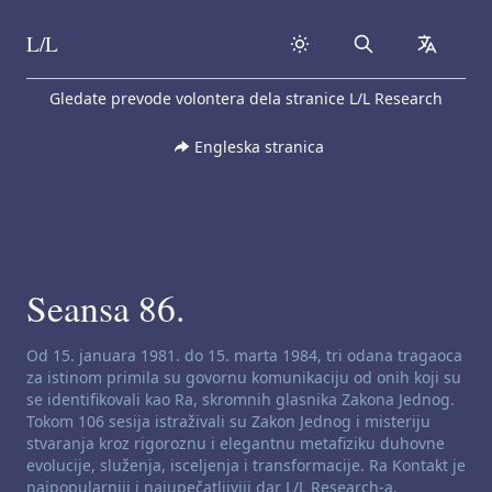
L/L
Search
collapse
Skip to content
Gledate prevode volontera dela stranice L/L Research
Engleska stranica
Seansa 86.
Odricanje od odgovornosti za kanaliziranje:
Od 15. januara 1981. do 15. marta 1984, tri odana tragaoca
za istinom primila su govornu komunikaciju od onih koji su
se identifikovali kao Ra, skromnih glasnika Zakona Jednog.
Tokom 106 sesija istraživali su Zakon Jednog i misteriju
stvaranja kroz rigoroznu i elegantnu metafiziku duhovne
evolucije, služenja, isceljenja i transformacije. Ra Kontakt je
najpopularniji i najupečatljiviji dar L/L Research-a.