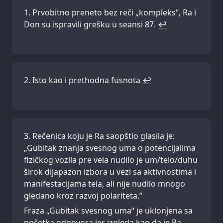
Prvobitno preneto bez reči „kompleks“, Ra i
Don su ispravili grešku u seansi 87.
↩
Isto kao i prethodna fusnota
↩
Rečenica koju je Ra saopštio glasila je:
„Gubitak znanja svesnog uma o potencijalima
fizičkog vozila pre vela nudilo je um/telo/duhu
širok dijapazon izbora u vezi sa aktivnostima i
manifestacijama tela, ali nije nudilo mnogo
gledano kroz razvoj polariteta.”
Fraza „Gubitak svesnog uma“ je uklonjena sa
početka odgovora jer izgleda kao da je Ra