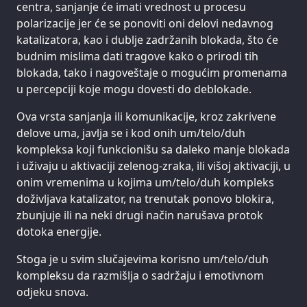
centra, sanjanje će imati vrednost u procesu
polarizacije jer će se ponoviti oni delovi nedavnog
katalizatora, kao i dublje zadržanih blokada, što će
budnim mislima dati tragove kako o prirodi tih
blokada, tako i nagoveštaje o mogućim promenama
u percepciji koje mogu dovesti do deblokade.
Ova vrsta sanjanja ili komunikacije, kroz zakrivene
delove uma, javlja se i kod onih um/telo/duh
kompleksa koji funkcionišu sa daleko manje blokada
i uživaju u aktivaciji zelenog-zraka, ili višoj aktivaciji, u
onim vremenima u kojima um/telo/duh kompleks
doživljava katalizator, na trenutak ponovo blokira,
zbunjuje ili na neki drugi način narušava protok
dotoka energije.
Stoga je u svim slučajevima korisno um/telo/duh
kompleksu da razmišlja o sadržaju i emotivnom
odjeku snova.