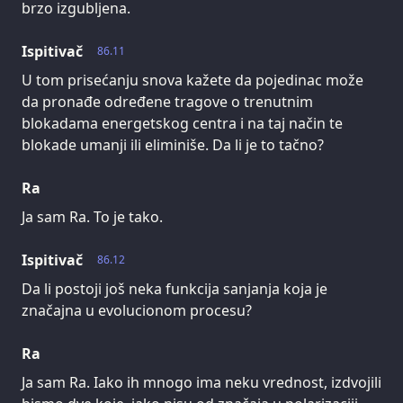
brzo izgubljena.
Ispitivač
86.11
U tom prisećanju snova kažete da pojedinac može
da pronađe određene tragove o trenutnim
blokadama energetskog centra i na taj način te
blokade umanji ili eliminiše. Da li je to tačno?
Ra
Ja sam Ra. To je tako.
Ispitivač
86.12
Da li postoji još neka funkcija sanjanja koja je
značajna u evolucionom procesu?
Ra
Ja sam Ra. Iako ih mnogo ima neku vrednost, izdvojili