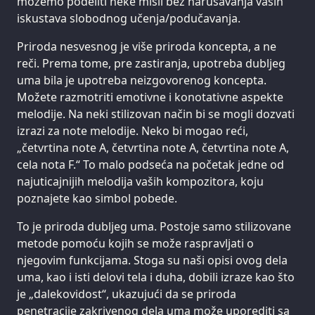
možemo podeliti neke misli bez narušavanja vaših
iskustava slobodnog učenja/podučavanja.
Priroda nesvesnog je više priroda koncepta, a ne
reči. Prema tome, pre zastiranja, upotreba dubljeg
uma bila je upotreba neizgovorenog koncepta.
Možete razmotriti emotivne i konotativne aspekte
melodije. Na neki stilizovan način bi se mogli dozvati
izrazi za note melodije. Neko bi mogao reći,
„četvrtina note A, četvrtina note A, četvrtina note A,
cela nota F.“ To malo podseća na početak jedne od
najuticajnijih melodija vaših kompozitora, koju
poznajete kao simbol pobede.
To je priroda dubljeg uma. Postoje samo stilizovane
metode pomoću kojih se može raspravljati o
njegovim funkcijama. Stoga su naši opisi ovog dela
uma, kao i isti delovi tela i duha, dobili izraze kao što
je „dalekovidost“, ukazujući da se priroda
penetracije zakrivenog dela uma može uporediti sa