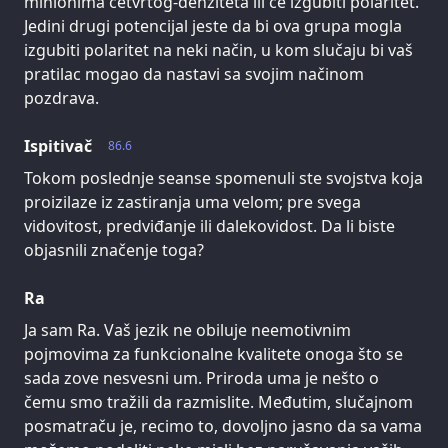
minionima četvrtog-denziteta ili će izgubiti polaritet.
Jedini drugi potencijal jeste da bi ova grupa mogla
izgubiti polaritet na neki način, u kom slučaju bi vaš
pratilac mogao da nastavi sa svojim načinom
pozdrava.
Ispitivač
86.6
Tokom poslednje seanse spomenuli ste svojstva koja
proizilaze iz zastiranja uma velom; pre svega
vidovitost, predviđanje ili dalekovidost. Da li biste
objasnili značenje toga?
Ra
Ja sam Ra. Vaš jezik ne obiluje neemotivnim
pojmovima za funkcionalne kvalitete onoga što se
sada zove nesvesni um. Priroda uma je nešto o
čemu smo tražili da razmislite. Međutim, slučajnom
posmatraču je, recimo to, dovoljno jasno da sa vama