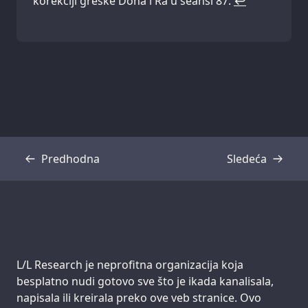
korekciji greške Dona i Ra u seansi 87.
↩
Predhodna
Sledeća
Transkripcija
Transkripcija
Support us:
L/L Research je neprofitna organizacija koja
besplatno nudi gotovo sve što je ikada kanalisala,
napisala ili kreirala preko ove veb stranice. Ovo