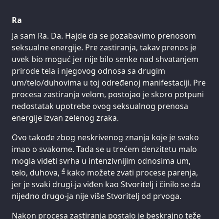
Ra
Ja sam Ra. Da. Hajde da se pozabavimo prenosom
seksualne energije. Pre zastiranja, takav prenos je
uvek bio moguć jer nije bilo senke nad shvatanjem
prirode tela i njegovog odnosa sa drugim
um/telo/duhovima u toj određenoj manifestaciji. Pre
procesa zastiranja velom, postojao je skoro potpuni
nedostatak upotrebe ovog seksualnog prenosa
energije izvan zelenog zraka.
Ovo takođe zbog neskrivenog znanja koje je svako
imao o svakome. Tada se u trećem denzitetu malo
mogla videti svrha u intenzivnijim odnosima um,
4
telo, duhova,
kako možete zvati procese parenja,
jer je svaki drugi-ja viđen kao Stvoritelj i činilo se da
nijedno drugo-ja nije više Stvoritelj od prvoga.
Nakon procesa zastiranja postalo je beskrajno teže