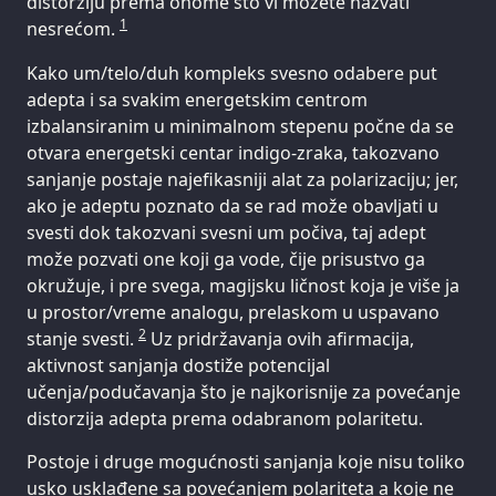
distorziju prema onome što vi možete nazvati
1
nesrećom.
Kako um/telo/duh kompleks svesno odabere put
adepta i sa svakim energetskim centrom
izbalansiranim u minimalnom stepenu počne da se
otvara energetski centar indigo-zraka, takozvano
sanjanje postaje najefikasniji alat za polarizaciju; jer,
ako je adeptu poznato da se rad može obavljati u
svesti dok takozvani svesni um počiva, taj adept
može pozvati one koji ga vode, čije prisustvo ga
okružuje, i pre svega, magijsku ličnost koja je više ja
u prostor/vreme analogu, prelaskom u uspavano
2
stanje svesti.
Uz pridržavanja ovih afirmacija,
aktivnost sanjanja dostiže potencijal
učenja/podučavanja što je najkorisnije za povećanje
distorzija adepta prema odabranom polaritetu.
Postoje i druge mogućnosti sanjanja koje nisu toliko
usko usklađene sa povećanjem polariteta a koje ne