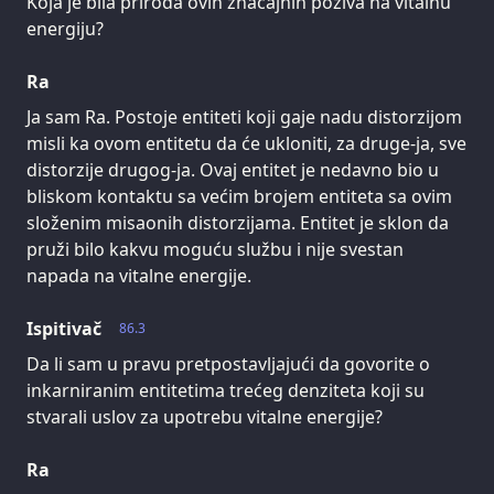
Koja je bila priroda ovih značajnih poziva na vitalnu
energiju?
Ra
Ja sam Ra. Postoje entiteti koji gaje nadu distorzijom
misli ka ovom entitetu da će ukloniti, za druge-ja, sve
distorzije drugog-ja. Ovaj entitet je nedavno bio u
bliskom kontaktu sa većim brojem entiteta sa ovim
složenim misaonih distorzijama. Entitet je sklon da
pruži bilo kakvu moguću službu i nije svestan
napada na vitalne energije.
Ispitivač
86.3
Da li sam u pravu pretpostavljajući da govorite o
inkarniranim entitetima trećeg denziteta koji su
stvarali uslov za upotrebu vitalne energije?
Ra