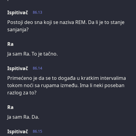
Ispitivač
86.13
Postoji deo sna koji se naziva REM. Da li je to stanje
sanjanja?
Ra
Ja sam Ra. To je tačno.
Ispitivač
86.14
Primećeno je da se to događa u kratkim intervalima
tokom noći sa rupama između. Ima li neki poseban
razlog za to?
Ra
Ja sam Ra. Da.
Ispitivač
86.15