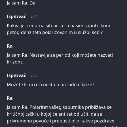
Ja sam Ra. Da.
Ispitivač
86.4
Kakva je trenutna situacija sa našim saputnikom
petog-denziteta polarizovanim u službi-sebi?
Ra
Ja sam Ra. Nastavlja se period koji možete nazvati
krizom.
Ispitivač
86.5
Možete li mi reći nešto o prirodi te krize?
Ra
Ja sam Ra. Polaritet vašeg saputnika približava se
kritičnoj tački u kojoj će entitet odlučiti da se
privremeno povuče i prepusti bilo kakve pozdrave