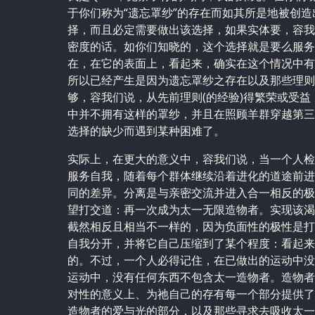
于你们称为‌“遗忘罩纱”的存在而如其所是地被创
择，而且必定需要做出该选择，如果实体要，容我
密度的话。如你们知晓的，这个选择就是要么服务
在，在它的表面上，看起来，确实在这个情况中有
所以已经产生是因为遗忘罩纱之存在以及那些理则
够，容我们说，从先前理则(的经验)得繁荣或受
中并不拥有这样的罩纱，并且在照顾羊群穿越第三
选择的缺少而遇到某种困难了。
实际上，在更大的意义中，容我们说，当一个人检
服务自我，随着每个群体继续沿着进化的道途前进
同的差异。分离是与亲密交流并进入合一相反的极
望打交道：再一次成为太一无限造物者。实现该渴
截然相反且相当不一样的，因为负面性的极性是打
自我分开，并将它自己压缩到了某个程度：看起来
的。不过，一个人必得记住，在已做出的运动中没
运动中，没有任何东西不包含太一造物者。造物者
对性的意义上、为祂自己的存有每一个部分提供了
造物者的爱与光的部分，以及那些寻求去吸收太一