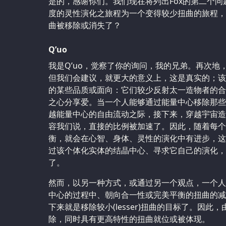
是的，感谢你们。我们现在将列出Fox的第二个
度的灵性演化之旅程为一个变得较少扭曲的旅程，
曲被移除或消失了？
Q’uo
我是Q’uo，觉察了你的询问，我的兄弟。再次地
但我们会建议，就更大的意义上，这是真实的；该
的某些品质或面向：它们较少反射太一造物者的合
之心分享爱。当一个人能够通过能量中心移除那些阻碍
越能量中心的自由流动之际，接下来，穿越宇宙造
容我们说，直接的比例被加速了。因此，随着每个
衡，就会在心智、身体、灵性的演化中有进步，这
过该个体化实体的结晶中心、寻求它自己的演化，
了。
然而，以另一种方式，或通过另一个观点，一个人
中心的过程中、朝向合一性或完美平衡的扭曲的减
下来就是移除较小(lesser)扭曲的目标了。因
除，同时具有更高特性的扭曲就位或被体现。