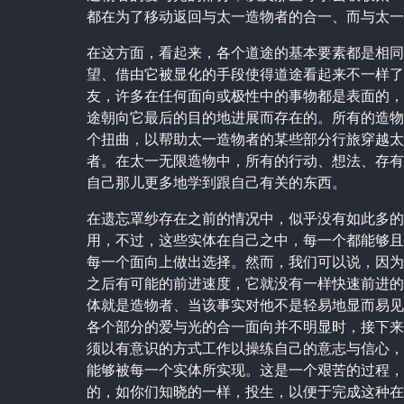
都在为了移动返回与太一造物者的合一、而与太一
在这方面，看起来，各个道途的基本要素都是相同
望、借由它被显化的手段使得道途看起来不一样了
友，许多在任何面向或极性中的事物都是表面的，
途朝向它最后的目的地进展而存在的。所有的造物
个扭曲，以帮助太一造物者的某些部分行旅穿越太
者。在太一无限造物中，所有的行动、想法、存有
自己那儿更多地学到跟自己有关的东西。
在遗忘罩纱存在之前的情况中，似乎没有如此多的
用，不过，这些实体在自己之中，每一个都能够且
每一个面向上做出选择。然而，我们可以说，因为
之后有可能的前进速度，它就没有一样快速前进的
体就是造物者、当该事实对他不是轻易地显而易见
各个部分的爱与光的合一面向并不明显时，接下来
须以有意识的方式工作以操练自己的意志与信心，
能够被每一个实体所实现。这是一个艰苦的过程，
的，如你们知晓的一样，投生，以便于完成这种在