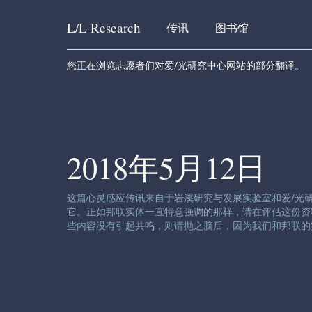
L/L
Research
传讯
图书馆
Skip to content
您正在浏览志愿者们对爱/光研究中心网站的部分翻译。
2018年5月12日
渠道免责声明:
这篇心灵感应传讯来自于岩溪研究与发展实验室和爱/光
它。正如邦联实体一直特意强调的那样，请在评估这份资
些内容没有引起共鸣，则请抛之脑后，因为我们和邦联的