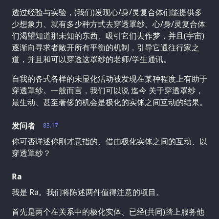
透过经验与实验，(我们)发现心/身/灵复合体们能提供多
少想象力、就有多少种方式去穿透罩纱。心/身/灵复合体
们渴望知道那未知的东西、吸引它们去作梦，并且(宇宙)
逐渐向寻求者敞开所有平衡的机制，引导它通往行家之
道，并且和可以穿透这罩纱的老师/学生通讯。
自我的各式各样的未显化活动被发现在某种程度上有助于
穿透罩纱。一般而言，我们可以说 迄今 关于穿透罩纱，
最生动、甚至奢侈的机会是极化的实体之间互动的结果。
发问者
83.17
你可否详述你刚才意指的、借由极化实体之间的互动、以
穿透罩纱？
Ra
我是 Ra。我们将陈述两件值得注意的项目。
首先是两个在关系中的极化实体、已经(共同)踏上服务他