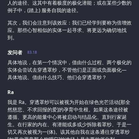
人的途径、这其中有着极度的极化潜能；或在某些少数的
例子中，(踏上) 服务自我的途径。
其次，我们会注意到该效应：我们已经学到要称为倍增效
应。那些心智相似的实体一起寻求、将更远为确切地找
到。
发问者
83.18
具体地说，在第一个情况中，借由什么过程、两个极化的
实体会尝试去穿透罩纱，不管他们是正面或负面极化—
具体地说、借由什么技巧、他们会穿透罩纱？
Ra
我是 Ra。穿透罩纱可以被视为开始在绿色光芒活动[那全
然慈悲、不求回报的爱]的孕育中生根。如果这条途径被
遵循、更高的能量中心将被启动与结晶化、直到行家诞
生。在行家的内在、有潜能或多或少拆除着罩纱、于是一
切又再次被视为一(体)。该其他自我在这条通往穿透罩纱