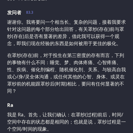
发问者
83.3
谢谢你。我将要问一个相当长、复杂的问题，接着我要求
针对这问题的每个部分给出回答，有关罩纱(存在)前与罩
纱(存在)后是否有显著的差异，借此我可以获得一个观
念，即我们现在经验的东西是如何被用于更佳的极化。
在罩纱(存在)前，对于投生在第三密度的存有而言，下列
的事物有什么不同：睡觉、梦、肉体疼痛、心智疼痛、
性、疾病、催化剂编程、随机催化剂、关系、与较高自我
或心/身/灵全体沟通，或任何其他的心智、身体、或灵在
罩纱前的机能跟罩纱后(时期)相比，要问有任何显著的不
同？
Ra
我是 Ra。首先，让我们确认：在罩纱(过程)前后，时间/
空间中存在的状态都是相同的；也就是说，罩纱过程是一
个空间/时间的现象。