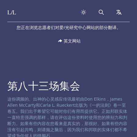
L/L
Search
collapse
Skip to content
您正在浏览志愿者们对爱/光研究中心网站的部分翻译。
英文网站
第八十三场集会
渠道免责声明:
这份调频的、出神的心灵感应传讯最初由Don Elkins，James
Allen McCarty和Carla L. Rueckert出版为《一的法则》卷一至
卷五。我们出于希望它可能对你们有用而提供它。正如邦联实体
一直特意强调的那样，请在评估这份资料时使用您的辨别力和判
断力。如果有些内容在您看来是真实的，那很好。如果有些内容
没有引起共鸣，则请抛之脑后，因为我们和邦联的实体们都不希
望成为任何人的绊脚石。