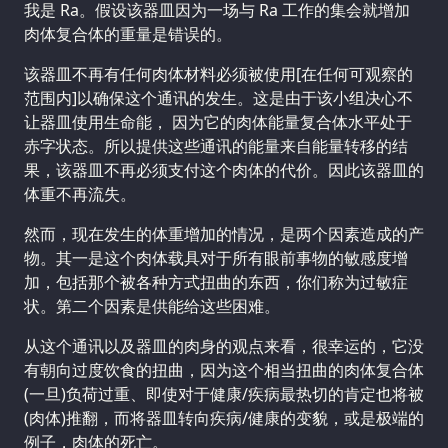
我是 Ra。假设该器皿因为一场与 Ra 工作的集会就增加
肉体复合体的重量是错误的。
该器皿不再有任何肉体材料必须被使用[在任何可观察的
范围内]以确保这个通讯的发生。这是由于该小组决心不
让器皿使用生命能， 因为它的肉体能量复合体水平处于
赤字状态。所以提供这些通讯的能量来自能量转移的结
果，该器皿不再必须支付这个肉体的代价。因此该器皿的
体重不再流失。
然而，现在发生的体重增加的情况，是两个因素造成的产
物。其一是这个肉体载具对于所有眼前事物的敏感度增
加，包括那个被各种方式扭曲的东西，你们称为过敏症
状。第二个因素是供能给这些困难。
从这个通讯以及器皿的肉身的观点来看，很幸运的，它没
有朝向过度饮食的扭曲，因为这个相当扭曲的肉体复合体
(一旦)负荷过重、即使对于健康/疾病最热切的肯定也将被
(肉体)推翻，而将器皿转向疾病/健康的变貌，或是极端的
例子，肉体的死亡。