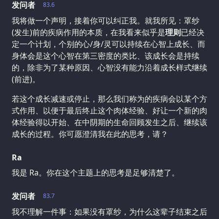
发问者
83.6
我将做一个声明，接着你可以纠正我。就我所见：罩纱
(发生)前的疾病作用的本质，在我看来似乎是
理则
已经决
定一个计划，个别的心/身/灵可以持续在心智上成长、而
身体会是这个心智在第三密度的类比、该成长会是持续
的，除非为了某种原因、心智没有能力沿着成长样式继续
(前进)。
若这个成长减速或停止，那么我们称为的疾病会以某个方
式作用、以便于最后终止这个肉体经验、好让一个新的肉
体经验得以开始、在中阴期的生命回顾发生之后、继续该
成长的过程。你可愿澄清我在此的思考，请？
Ra
我是 Ra。你在这个主题上的思考是足够清楚了。
发问者
83.7
我不理解一件事：如果没有罩纱，为什么这辈子结束之后