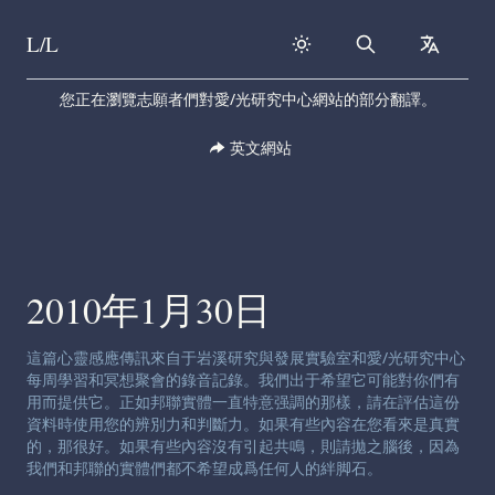
L/L
Search
collapse
Skip to content
您正在瀏覽志願者們對愛/光研究中心網站的部分翻譯。
英文網站
2010年1月30日
渠道免责声明:
這篇心靈感應傳訊來自于岩溪研究與發展實驗室和愛/光研究中心
每周學習和冥想聚會的錄音記錄。我們出于希望它可能對你們有
用而提供它。正如邦聯實體一直特意强調的那樣，請在評估這份
資料時使用您的辨別力和判斷力。如果有些內容在您看來是真實
的，那很好。如果有些內容沒有引起共鳴，則請拋之腦後，因為
我們和邦聯的實體們都不希望成爲任何人的絆脚石。