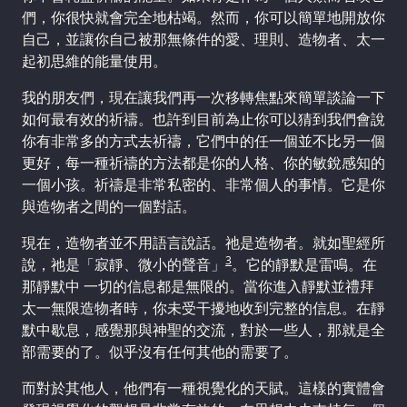
們，你很快就會完全地枯竭。然而，你可以簡單地開放你
自己，並讓你自己被那無條件的愛、理則、造物者、太一
起初思維的能量使用。
我的朋友們，現在讓我們再一次移轉焦點來簡單談論一下
如何最有效的祈禱。也許到目前為止你可以猜到我們會說
你有非常多的方式去祈禱，它們中的任一個並不比另一個
更好，每一種祈禱的方法都是你的人格、你的敏銳感知的
一個小孩。祈禱是非常私密的、非常個人的事情。它是你
與造物者之間的一個對話。
現在，造物者並不用語言說話。祂是造物者。就如聖經所
3
說，祂是「寂靜、微小的聲音」
。它的靜默是雷鳴。在
那靜默中 一切的信息都是無限的。當你進入靜默並禮拜
太一無限造物者時，你未受干擾地收到完整的信息。在靜
默中歇息，感覺那與神聖的交流，對於一些人，那就是全
部需要的了。似乎沒有任何其他的需要了。
而對於其他人，他們有一種視覺化的天賦。這樣的實體會