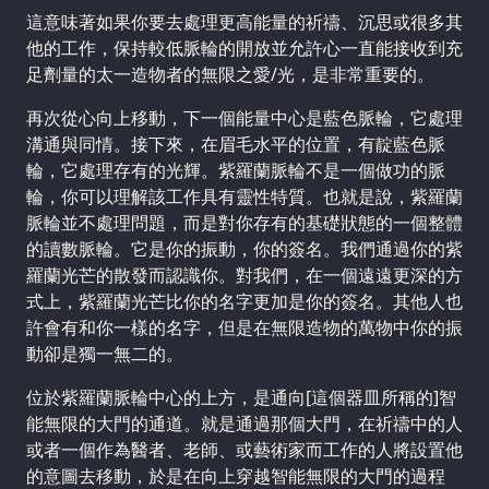
這意味著如果你要去處理更高能量的祈禱、沉思或很多其
他的工作，保持較低脈輪的開放並允許心一直能接收到充
足劑量的太一造物者的無限之愛/光，是非常重要的。
再次從心向上移動，下一個能量中心是藍色脈輪，它處理
溝通與同情。接下來，在眉毛水平的位置，有靛藍色脈
輪，它處理存有的光輝。紫羅蘭脈輪不是一個做功的脈
輪，你可以理解該工作具有靈性特質。也就是說，紫羅蘭
脈輪並不處理問題，而是對你存有的基礎狀態的一個整體
的讀數脈輪。它是你的振動，你的簽名。我們通過你的紫
羅蘭光芒的散發而認識你。對我們，在一個遠遠更深的方
式上，紫羅蘭光芒比你的名字更加是你的簽名。其他人也
許會有和你一樣的名字，但是在無限造物的萬物中你的振
動卻是獨一無二的。
位於紫羅蘭脈輪中心的上方，是通向[這個器皿所稱的]智
能無限的大門的通道。就是通過那個大門，在祈禱中的人
或者一個作為醫者、老師、或藝術家而工作的人將設置他
的意圖去移動，於是在向上穿越智能無限的大門的過程