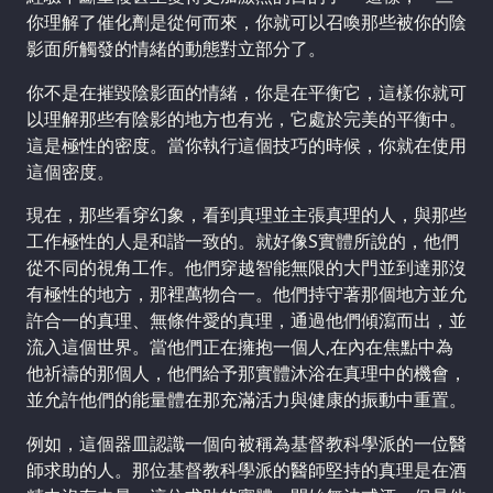
你理解了催化劑是從何而來，你就可以召喚那些被你的陰
影面所觸發的情緒的動態對立部分了。
你不是在摧毀陰影面的情緒，你是在平衡它，這樣你就可
以理解那些有陰影的地方也有光，它處於完美的平衡中。
這是極性的密度。當你執行這個技巧的時候，你就在使用
這個密度。
現在，那些看穿幻象，看到真理並主張真理的人，與那些
工作極性的人是和諧一致的。就好像S實體所說的，他們
從不同的視角工作。他們穿越智能無限的大門並到達那沒
有極性的地方，那裡萬物合一。他們持守著那個地方並允
許合一的真理、無條件愛的真理，通過他們傾瀉而出，並
流入這個世界。當他們正在擁抱一個人,在內在焦點中為
他祈禱的那個人，他們給予那實體沐浴在真理中的機會，
並允許他們的能量體在那充滿活力與健康的振動中重置。
例如，這個器皿認識一個向被稱為基督教科學派的一位醫
師求助的人。那位基督教科學派的醫師堅持的真理是在酒