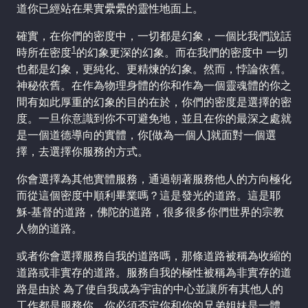
道你已經站在果實纍纍的靈性地面上。
確實，在你們的密度中，一切都是幻象，一個比我們說話
1
時所在密度
的幻象更深的幻象。而在我們的密度中 一切
也都是幻象，更純化、更精煉的幻象。然而，悖論依舊。
神秘依舊。在作為物理身體的你和作為一個靈魂體的你之
間有如此厚重的幻象的目的在於，你們的密度是選擇的密
度。一旦你意識到你不可避免地，並且在你的最深之處就
是一個道德導向的實體，你[做為一個人]就面對一個選
擇，去選擇你服務的方式。
你會選擇為其他實體服務，通過朝著服務他人的方向極化
而從這個密度中順利畢業嗎？這是發光的道路。這是耶
穌-基督的道路，佛陀的道路，很多很多你們世界的宗教
人物的道路。
或者你會選擇服務自我的道路嗎，那條道路被稱為收縮的
道路或非實存的道路。服務自我的極性被稱為非實存的道
路是由於 為了使自我成為宇宙的中心並讓所有其他人的
工作都是服務你，你必須否定你和你的兄弟姐妹是一體