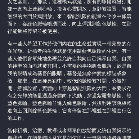
安之器皿。」那麼，這種模式就是，所有的脈輪就會打開
並一直向上達到心輪，接著心靈開放，意願被設置，智能
無限的大門於焉開放。來自智能無限的能量在呼喚中傾瀉
而下，從綠色脈輪噴湧而出，向上彈跳到藍色脈輪。在那
裡能量將停留並被使用。
有一些人希望工作於他們內在的生命並實現一種完整的存
在光輝。祈禱者的生活就是使用靛藍色脈輪的生活。有一
些人他們會單純地坐著並允許自我向自己揭示自我。自我
的神聖的面向就被打開，不需要的事物將會脫落，於是自
我的眼睛成為基督的眼睛，基督是無條件愛的標誌或象
徵。那麼，在這種典範中，較低的脈輪被打開，心被打
開，意願設置，實體向上穿越智能無限的大門，並要求存
有之光輝的能量通過身體向下流動，穿過紫羅蘭脈輪、靛
藍色脈輪、藍色脈輪並進入綠色脈輪，然後利用該跳板躍
進向上回到靛藍色脈輪，它會停留在那裡並在那裡進行它
的工作。
當你祈禱、治癒、教導或者簡單的放鬆而允許自我揭示給
自我時，在能量體以及它是如何與太一無限造物者相聯繫