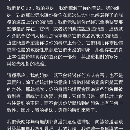
我們是Q’uo，我的姐妹，我們瞭解了你的問題。我的姐
妹，對於那些尋求讓你從你在這次生命中已經選擇了的服
務的道路上分心的能量，我們覺察到你已經完全地察覺那
些能量的存在。它們，或者我們應該說這些能量，這樣就
不會賦予它們人格而是簡單地將它們表述為抵抗的能量，
這些能量希望讓你從你的尋求上分心。它們利用你靈性體
或電性體的敏感性來創造它們出沒的印象，那個存在的真
正本性屬於非實存的道路的一部分：與溫暖相對的寒冷，
與發光相對的收縮。
這種寒冷，我的姐妹，既不會通過任何方式有害，也不是
真實的，除了從統計性的意義上通過科學的定義它是真實
的之外。那就是說，你的身體的溫度會因為這些印象而被
看到有一個統計上改變。然而，它僅僅只是一個統計上會
被注意到的不同，而不會與你所體驗到的印象上有任何一
致性。因此，我的姐妹，選擇的時刻來臨了。
我們覺察妳無時無刻都會遇到這個選擇點，向該發送者放
射愛與向自我放射愛吧。我的姐妹，我們唯一會建議的一