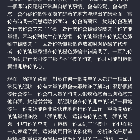
一個即時反應是正常與自然的事情。會有吃驚。會有憤
怒。會有從你個性深處的隱蔽的地方浮現出的陰影面。當
你有時間去沉思這陰影面時，你會看著它，於是你會理解
為什麼你會失去了平衡，為什麼你會被觸發關閉了你的能
量體。因為你對於生存的恐懼，你的能量體在你的紅色脈
輪中被關閉了。因為你怨恨那個造成驚嚇與危險的代理
者，你的能量身體在你的橙色脈輪中被關閉了。一直到你
了解到是什麼引發了那些不平衡的時刻，你才可能對這個
實體開放你的心。
現在，所謂的路霸，對於任何一個開車的人都是一種如此
常見的經驗，你有大量的機會去鍛煉並了解為什麼那個觸
發物會發生。你會有大量的時間去鍛煉寬恕自己與寬恕其
他自我。於是慢慢地，那經驗會在你的開車的時候一再地
發生，你開始能夠非常快速地進行你的工作，重新開放你
的能量體並說，「我的朋友，這裡有你的空間，我的兄
弟，也有你的空間。」這樣，你回到了平衡中，你也在那
一刻表達了愛。這就使用日常的催化劑，分析並允許那些
經驗不斷重複甚至變得更加激烈的目的了— 這樣，一旦