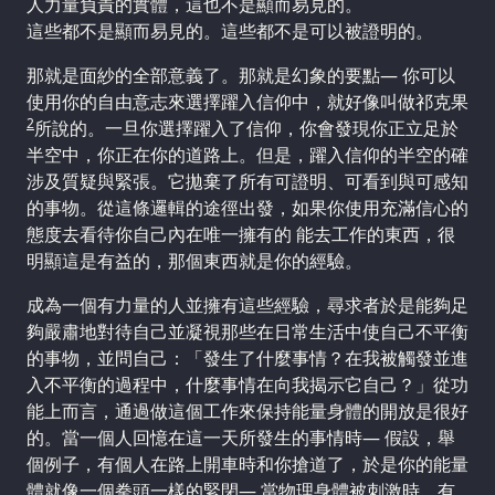
人力量負責的實體，這也不是顯而易見的。
這些都不是顯而易見的。這些都不是可以被證明的。
那就是面紗的全部意義了。那就是幻象的要點— 你可以
使用你的自由意志來選擇躍入信仰中，就好像叫做祁克果
2
所說的。一旦你選擇躍入了信仰，你會發現你正立足於
半空中，你正在你的道路上。但是，躍入信仰的半空的確
涉及質疑與緊張。它拋棄了所有可證明、可看到與可感知
的事物。從這條邏輯的途徑出發，如果你使用充滿信心的
態度去看待你自己內在唯一擁有的 能去工作的東西，很
明顯這是有益的，那個東西就是你的經驗。
成為一個有力量的人並擁有這些經驗，尋求者於是能夠足
夠嚴肅地對待自己並凝視那些在日常生活中使自己不平衡
的事物，並問自己：「發生了什麼事情？在我被觸發並進
入不平衡的過程中，什麼事情在向我揭示它自己？」從功
能上而言，通過做這個工作來保持能量身體的開放是很好
的。當一個人回憶在這一天所發生的事情時— 假設，舉
個例子，有個人在路上開車時和你搶道了，於是你的能量
體就像一個拳頭一樣的緊閉— 當物理身體被刺激時，有