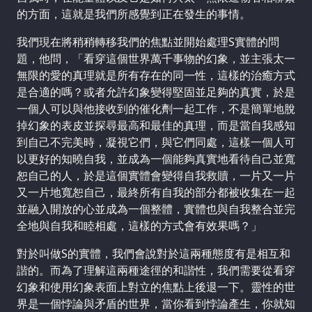
的方面，這就是我們所感覺到正在發生的事情。
我們現在將稍稍轉移我們的焦點並開始處理S實體的問
題，他問，「看穿這個世界萬千事物的幻象，並主張太一
無限的愛的真理就是所有存在的同一性，這樣的治癒方式
是合適的嗎？或者允許幻象變得堅固並足夠的真實，於是
一個人可以與他接收到的催化劑一起工作，不是簡單地脫
掉幻象的表皮並探尋最高和最佳的真理，而是當自我感知
到自己不完美時，凝視它們，與它們同處，這樣一個人可
以更好的知曉自我，並成為一個能夠真實地看待自己並寬
恕自己的人，於是這個實體會變得自我救贖，一片又一片
又一片地寬恕自己，最終所有自我的部分都被收集在一起
並融入開放的心並成為一個整體，實體也與自我整合並完
全地與自我和睦相處，這樣的方式會有效果嗎？」
對於叫做S的實體，我們會說對於這兩種態度有是相互和
諧的。而為了理解這兩種途徑的和諧性，我們需要從看穿
幻象和使用幻象表面上對立的焦點上後退一下。靈性的世
界是一個悖論與矛盾的世界，當你看到悖論產生，你就知