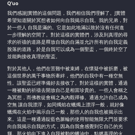
Q’uo
我們感謝J實體的這個問題，我們相信我們理解了。J實體
希望知道關於冥想者如何向自我揭示自我。我的兄弟，對
於一些人 自我是滿的。它是如此地滿以致於沒有任何進
一步理解的空間了。對於這樣的實體們，涉及到真理的尋
求的祈禱的道路是釋放自我的自滿並允許所有的自我定義
脫落的道路，於是自我可以成為一個聖盃，一個終於空了
並能夠接收真理的聖盃。
對於其他人，他們在苦難中被束縛，在懷疑中被折磨，被
這個世界的萬千事物所牽絆，他們的自我中有一種空無
性。該聖盃已經準備好去接收了。對於這樣的實體，通過
一種被動的祈禱去開放自己是相當珍貴的。一些人會稱之
為冥想，而佛教徒會稱之為內觀禪修。通過允許自己成為
空無 讓自我漂浮，如同燭焰在蠟燭上漂浮一般，就好像
蠟燭在火焰中揭示自己一般，那些人的自我也被揭示出
來。這是一種通過靛藍色脈輪的使用智能無限大門並要求
向自我揭示自我的方式，因為自我會感覺到它自己的光
輝。那火焰向下進入自我被動的蠟油中，點燃真理的火