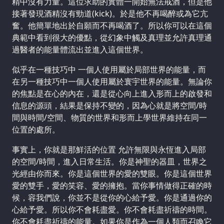
精中沒有力量。這位求助的實體一開始無法戒酒，但是他
接著發現酒精沒有勁道(kick)。於是他不再喝醉或為它亢
奮。他簡單地出於自願而不再喝酒了。所以你可以在這個
典範中看到很大的優點，從幻象中觸及真理並允許真理通
過醫者的能量體流出並進入這個世界。
似乎在一種技巧中 一個人使用屬於局部世界的能量，而
在另一種技巧中一個人使用屬於寰宇世界的能量。無論你
的焦點是在心的內在，還是從心向上進入形而上的啟發和
信息的源頭，結果是保持不變的，因為心就是將空間/時
間與時間/空間、物質的世界和形而上學世界維持在同一
位置的處所。
事實上，你就是那鮮活的位置 允許無限與永恆進入局部
的空間/時間，進入日常生活。你是神聖的器皿，世界之
光經由你而來。你是這個世界的愛的雙眼。你是這個世界
愛的雙手，愛的笑容、愛的擁抱。當你事情做得正確的時
候，容我們說，你並不是從你的心給予愛。你是通過你的
心給予愛。所以你不會耗盡愛。你不會耗盡祈禱的時間。
你不會耗盡祈禱的能量。如果你是作為一個人類而召喚它