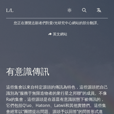
L/L
Search
collapse
Skip to content
您正在瀏覽志願者們對愛/光研究中心網站的部分翻譯。
英文網站
有意識傳訊
這些集會以來自特定源頭的傳訊為特色，這些源頭把自己
識別為“服務于無限造物者的衆行星之邦聯”的成員。不像
Ra的集會，這些源頭是在器皿有意識狀態下被傳訊的，
它們包括Q’uo、Hatonn、Latwii和其他實體們。這些集
會經常以“團體提出問題、源頭予以回答”的問答形式進