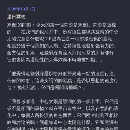
2006年10月1日
週日冥想
來自J的問題：今天的第一個問題是來自J。問題是這樣
的：「在我們的銀河系中、所有恆星都繞其旋轉的中心
太陽究竟是什麼呢？P認為它是一種超級密集的團塊、
相當於幾千個我們的太陽。它持續性地發射強有力的、
全方位的射線，這些射線會流入到銀河系的所有部分，
它們會因為週期性的大爆炸而不時地被打斷。」
「他覺得這些射線是以恰好低於光速一點的速度行進。
任何的輻射，這些所謂的觸發點，是否以思想的速度行
進？ 換句話說，它們是瞬間傳播嗎？」
「我曾考慮過、中心太陽是黑洞的另一個名字。它們是
或不是相同的事物？就在宇宙造物中、以及在意識的演
化中，每個人所扮演的角色而言，它們兩者能夠互相比
較和討論的嗎？我想知道中心太陽是什麼。它和黑洞有
任何關係？中心太陽與黑洞在意識的演化上產生的效應