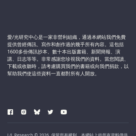
Support us:
愛/光研究中心是一家非營利組織，通過本網站我們免費
提供曾經傳訊、寫作和創作過的幾乎所有內容。這包括
1600多份傳訊抄本、數十本出版書籍、新聞簡報、演
講、日志等等。非常感謝您珍視我們的資料。當您閱讀、
下載或收聽時，請考慮購買我們的書籍或向我們捐款，以
幫助我們使這些資料一直都對所有人開放。
L/L Research © 2026. 保留所有權利。本網站上的所有資料僅供