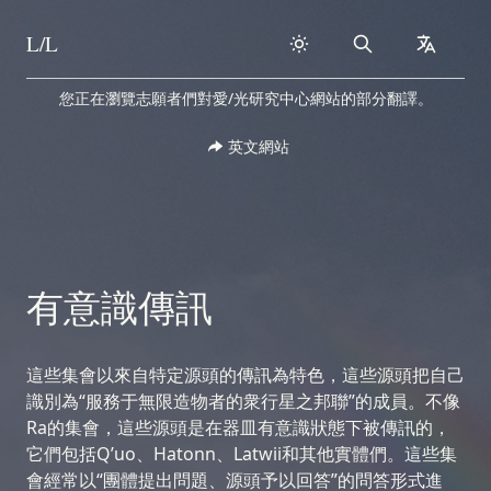
L/L
Search
collapse
Skip to content
您正在瀏覽志願者們對愛/光研究中心網站的部分翻譯。
英文網站
有意識傳訊
這些集會以來自特定源頭的傳訊為特色，這些源頭把自己
識別為“服務于無限造物者的衆行星之邦聯”的成員。不像
Ra的集會，這些源頭是在器皿有意識狀態下被傳訊的，
它們包括Q’uo、Hatonn、Latwii和其他實體們。這些集
會經常以“團體提出問題、源頭予以回答”的問答形式進