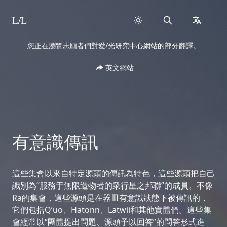
L/L
Search
collapse
Skip to content
您正在瀏覽志願者們對愛/光研究中心網站的部分翻譯。
英文網站
有意識傳訊
這些集會以來自特定源頭的傳訊為特色，這些源頭把自己
識別為“服務于無限造物者的衆行星之邦聯”的成員。不像
Ra的集會，這些源頭是在器皿有意識狀態下被傳訊的，
它們包括Q’uo、Hatonn、Latwii和其他實體們。這些集
會經常以“團體提出問題、源頭予以回答”的問答形式進