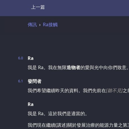
上一篇
Transcript
傳訊
Ra接觸
Ra
6.0
我是 Ra。我在無限
造物者
的愛與光中向你們致意
發問者
6.1
我們希望繼續昨天的資料。我們先前在
[聽不見]
之
Ra
我是 Ra。這於我們是適當的。
我們現在繼續(講述)關於發展治療的能源力量之第