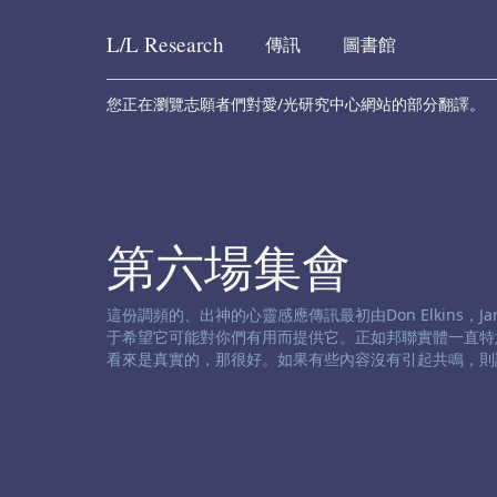
L/L
Research
傳訊
圖書館
Skip to content
您正在瀏覽志願者們對愛/光研究中心網站的部分翻譯。
第六場集會
渠道免责声明:
這份調頻的、出神的心靈感應傳訊最初由Don Elkins，James
于希望它可能對你們有用而提供它。正如邦聯實體一直特
看來是真實的，那很好。如果有些內容沒有引起共鳴，則