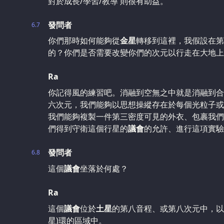
對於成長/學習/教導 則很有助益。
發問者
6.7
你們那時如何能夠從
金星
轉移到這裡，我假設在第
的？你們是否需要改變你們的次元以行走在大地上
Ra
你記得風的練習吧。消融到空無之中就是消融到合
六次元，我們能夠以思想操縱存在於每個光粒子或
我們能夠複製一件第三密度可見的外衣、包裹我們
們得到守衛這個行星的
議會
的允許、進行這項實驗
發問者
6.8
這個
議會
坐落於何處？
Ra
這個
議會
位於
土星
的第八音程、或第八次元中，以
星)環的區域中。