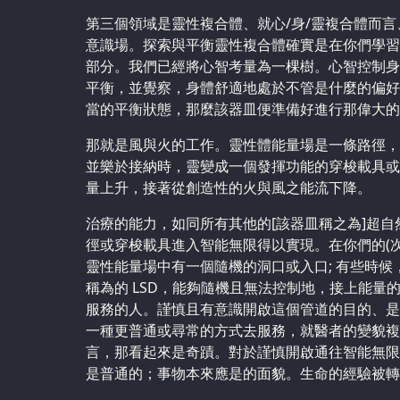
第三個領域是靈性複合體、就心/身/靈複合體而
意識場。探索與平衡靈性複合體確實是在你們學習
部分。我們已經將心智考量為一棵樹。心智控制身
平衡，並覺察，身體舒適地處於不管是什麼的偏好
當的平衡狀態，那麼該器皿便準備好進行那偉大的
那就是風與火的工作。靈性體能量場是一條路徑，
並樂於接納時，靈變成一個發揮功能的穿梭載具或
量上升，接著從創造性的火與風之能流下降。
治療的能力，如同所有其他的[該器皿稱之為]超
徑或穿梭載具進入智能無限得以實現。在你們的(
靈性能量場中有一個隨機的洞口或入口; 有些時
稱為的 LSD，能夠隨機且無法控制地，接上能量的
服務的人。謹慎且有意識開啟這個管道的目的、是
一種更普通或尋常的方式去服務，就醫者的變貌複
言，那看起來是奇蹟。對於謹慎開啟通往智能無限
是普通的；事物本來應是的面貌。生命的經驗被轉