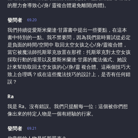
的壓力會導致心/身/ 靈複合體避免離開(肉體)。
發問者
69.20
我們持續從愛斯米蘭達·甘露書中提出一些要點，在這本
書中特別的一點。我不禁要問，因為我們當時嘗試從必定
是負面的時間/空間中 取回太空女孩之心/身/靈複合體，
當它被魔法師托斯翠克放置在那裡：托斯翠克對太空女孩
採取行動的場景以及愛斯米蘭達·甘露的魔法儀式、她設
計來幫助取回太空女孩的心/身/靈 複合體、這兩個技巧大
致上合理嗎？或在這些魔法技巧的設計上，是否有任何錯
誤？
Ra
我是 Ra。沒有錯誤。我們只提醒每一位：這個被你們想
像出來的特定人物是一個有經驗的行家。
發問者
69.21