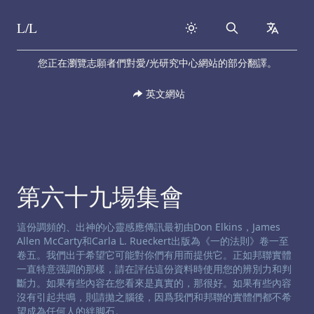
L/L
Search
collapse
Skip to content
您正在瀏覽志願者們對愛/光研究中心網站的部分翻譯。
英文網站
第六十九場集會
渠道免责声明:
這份調頻的、出神的心靈感應傳訊最初由Don Elkins，James
Allen McCarty和Carla L. Rueckert出版為《一的法則》卷一至
卷五。我們出于希望它可能對你們有用而提供它。正如邦聯實體
一直特意强調的那樣，請在評估這份資料時使用您的辨別力和判
斷力。如果有些內容在您看來是真實的，那很好。如果有些內容
沒有引起共鳴，則請拋之腦後，因爲我們和邦聯的實體們都不希
望成為任何人的絆脚石。