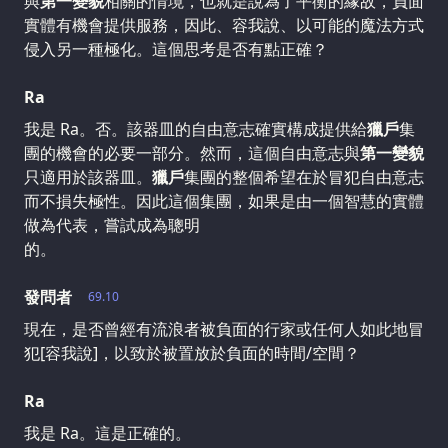
與
第一變貌
相關的情境，也就是說為了平衡的緣故，負面
實體有機會提供服務，因此、容我說、以可能的魔法方式
侵入另一種極化。這個思考是否有點正確？
Ra
我是 Ra。否。該器皿的自由意志確實構成提供給
獵戶
集
團的機會的必要一部分。然而，這個自由意志與
第一變貌
只適用於該器皿。
獵戶
集團的整個希望在於冒犯自由意志
而不損失極性。因此這個集團，如果是由一個智慧的實體
做為代表，嘗試成為聰明
的。
發問者
69.10
現在，是否曾經有流浪者被負面的行家或任何人如此地冒
犯[容我說]，以致於被置放於負面的時間/空間？
Ra
我是 Ra。這是正確的。