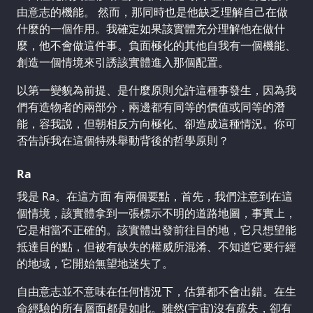
由意志的機能。 然而，那同時也是他缺乏理解自己在做
什麼的一個作用。我確定如果該實體充分理解他在做什
麼，他不會做這件事。負面極化的其他自我有一個機能、
創造一個情境來引誘該實體進入那個配置。
以第一變貌為前提、是什麼原則允許這種事發生，因為我
們有造物者的兩部分，兩邊都有同等的價值或同等的潛
能，容我說，但朝相反方向極化、卻造成這種情況。你可
否告訴我在這個特殊舉動背後的哲學原則？
Ra
我是 Ra。在這方面 有兩個要點，首先，我們注意到在這
個情境，該實體拿到一張標示不明的道路地圖，事實上，
它是相當不正確的。該實體出發前往目的地，它只想望能
抵達目的點，但被有缺失的權威所混淆、不知道它要行經
的地域，它開始無望地迷失了。
自由意志並不意味在任何情況下，估算都不會出錯。在生
命經驗的所有層面都是如此。雖然(宇宙)沒有疏失，卻有