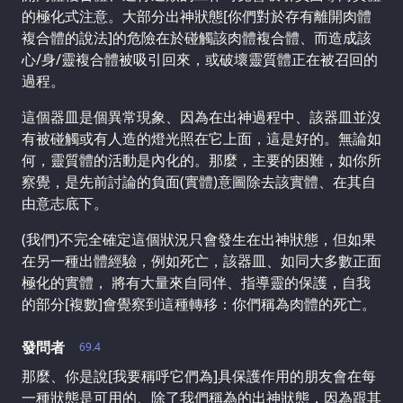
的極化式注意。大部分出神狀態[你們對於存有離開肉體
複合體的說法]的危險在於碰觸該肉體複合體、而造成該
心/身/靈複合體被吸引回來，或破壞靈質體正在被召回的
過程。
這個器皿是個異常現象、因為在出神過程中、該器皿並沒
有被碰觸或有人造的燈光照在它上面，這是好的。無論如
何，靈質體的活動是內化的。那麼，主要的困難，如你所
察覺，是先前討論的負面(實體)意圖除去該實體、在其自
由意志底下。
(我們)不完全確定這個狀況只會發生在出神狀態，但如果
在另一種出體經驗，例如死亡，該器皿、如同大多數正面
極化的實體， 將有大量來自同伴、指導靈的保護，自我
的部分[複數]會覺察到這種轉移：你們稱為肉體的死亡。
發問者
69.4
那麼、你是說[我要稱呼它們為]具保護作用的朋友會在每
一種狀態是可用的、除了我們稱為的出神狀態，因為跟其