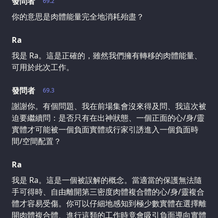
發問者
69.2
你的意思是肉體能量完全地消耗殆盡？
Ra
我是 Ra。這是正確的，雖然我們擁有轉移的肉體能量、
可用於此次工作。
發問者
69.3
謝謝你。有個問題、我在前場集會沒來得及問、我這次被
迫要繼續問：是否只有在出神狀態、一個正面的心/身/靈
實體才可能被一個負面實體或行家引誘進入一個負面時
間/空間配置？
Ra
我是 Ra。這是一個被誤解的概念。當適當的保護無法隨
手可得時、自由離開第三密度肉體複合體的心/身/靈複合
體才容易受傷。你可以仔細地感知到極少數實體在選擇離
開肉體複合體、進行這類的工作時竟會吸引負面導向實體