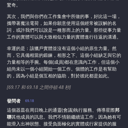
驚奇。
其次，我們與你們在工作集會中所做的事，好比這一場，
攜帶著魔法電荷，如果你願意使用這個經常被誤解的名
詞，或許我們可以說是一種形而上的力量。那些從事力量
工作的實體可以與大致相似力量的實體進行往返的溝通。
幸運的是：該獵戶實體並沒有這個小組的原生力量。然
而，它具備相當的鍛鍊，相形之下、這個小組缺乏與它的
力量相等的手腕。每個(成員)都在意識內工作，但這個小
組尚未以一個小組開始一個工作。個體的工作是有幫助
的，因為小組是個互相的協助，對於彼此都是如此。
[69.17 和 69.18 之間停頓 48 秒]
發問者
69.18
這個器皿在周日晚上的通靈(會議)執行服務、傳導星際
邦
聯
其他成員的訊息。我們不情願繼續這工作，因為她有可
能滑入出神狀態、接受負面極化的實體或行家提供的服