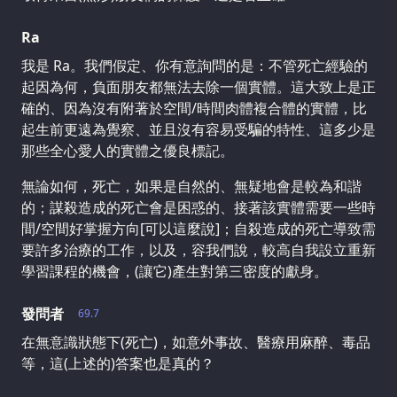
Ra
我是 Ra。我們假定、你有意詢問的是：不管死亡經驗的
起因為何，負面朋友都無法去除一個實體。這大致上是正
確的、因為沒有附著於空間/時間肉體複合體的實體，比
起生前更遠為覺察、並且沒有容易受騙的特性、這多少是
那些全心愛人的實體之優良標記。
無論如何，死亡，如果是自然的、無疑地會是較為和諧
的；謀殺造成的死亡會是困惑的、接著該實體需要一些時
間/空間好掌握方向[可以這麼說]；自殺造成的死亡導致需
要許多治療的工作，以及，容我們說，較高自我設立重新
學習課程的機會，(讓它)產生對第三密度的獻身。
發問者
69.7
在無意識狀態下(死亡)，如意外事故、醫療用麻醉、毒品
等，這(上述的)答案也是真的？