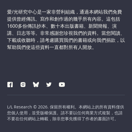
Support us:
愛/光研究中心是一家非營利組織，通過本網站我們免費
提供曾經傳訊、寫作和創作過的幾乎所有內容。這包括
1600多份傳訊抄本、數十本出版書籍、新聞簡報、演
講、日志等等。非常感謝您珍視我們的資料。當您閱讀、
下載或收聽時，請考慮購買我們的書籍或向我們捐款，以
幫助我們使這些資料一直都對所有人開放。
L/L Research © 2026. 保留所有權利。本網站上的所有資料僅供
您個人使用，並受版權保護。請不要以任何商業方式複製，也請
不要在任何網站上轉載，除非您事先獲得了作者的書面許可。