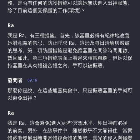
務。是否有任何的防護措施可以讓她無法進入出神狀態、
除了目前這個受保護的工作(環境)？
Ra
我是 Ra。有三種措施。首先，該器皿必得有紀律地改善
她潛意識的禁忌、防止呼求 Ra。這涉及每日清醒與嚴肅
的思考。第二項防護措施是避免讓器皿在問答時間開啟、
暫且如此。第三項措施表面上看起來相當粗糙，但足以保
持器皿在其肉體複合體之內。手可以被握著。
發問者
69.19
那麼你是說、在這些通靈集會中、只是握著器皿的手就可
以避免出神？
Ra
我是 Ra。這會避免(進入)那些冥想水平、即出神前必須
的前奏。另外，在該事件中，雖然似乎不大靠得住，當實
體逐漸發展出離開肉體複合體的態勢，靈光的侵入與觸覺