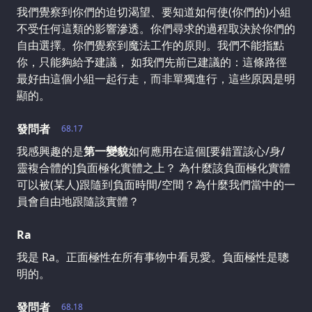
我們覺察到你們的迫切渴望、要知道如何使(你們的)小組
不受任何這類的影響滲透。你們尋求的過程取決於你們的
自由選擇。你們覺察到魔法工作的原則。我們不能指點
你，只能夠給予建議， 如我們先前已建議的：這條路徑
最好由這個小組一起行走，而非單獨進行，這些原因是明
顯的。
發問者
68.17
我感興趣的是
第一變貌
如何應用在這個[要錯置該心/身/
靈複合體的]負面極化實體之上？ 為什麼該負面極化實體
可以被(某人)跟隨到負面時間/空間？為什麼我們當中的一
員會自由地跟隨該實體？
Ra
我是 Ra。正面極性在所有事物中看見愛。負面極性是聰
明的。
發問者
68.18