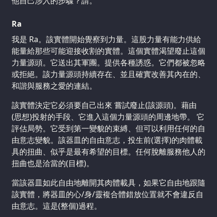
他自己涉入的步驟？請。
Ra
我是 Ra。該實體開始覺察到力量。這股力量有能力供給
能量給那些可能迎接收割的實體。這個實體渴望廢止這個
力量源頭。它送出其軍團。提供各種誘惑。它們都被忽略
或拒絕。該力量源頭持續存在、並且確實改善其內在的、
和諧與服務之愛的連結。
該實體決定它必須要自己出來 嘗試廢止(該源頭)。藉由
(思想)投射的手段、它進入這個力量源頭的周邊地帶。 它
評估局勢。它受到第一變貌的束縛、但可以利用任何的自
由意志變貌。該器皿的自由意志，投生前(選擇)的肉體載
具的扭曲、似乎是最有希望的目標。任何脫離服務他人的
扭曲也是洽當的(目標)。
當該器皿如此自由地離開其肉體載具，如果它自由地跟隨
該實體，將器皿的心/身/靈複合體錯放位置就不會違反自
由意志。這是(整個)過程。