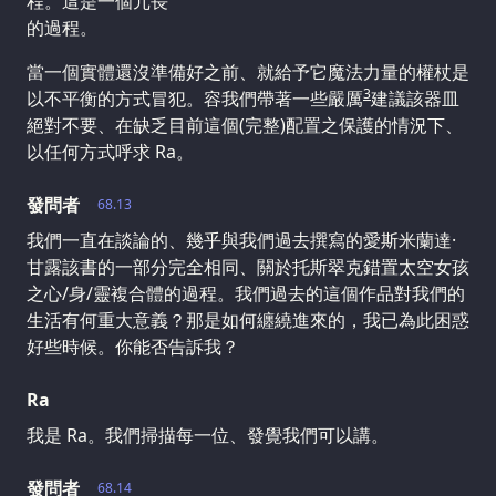
程。這是一個冗長
的過程。
當一個實體還沒準備好之前、就給予它魔法力量的權杖是
3
以不平衡的方式冒犯。容我們帶著一些嚴厲
建議該器皿
絕對不要、在缺乏目前這個(完整)配置之保護的情況下、
以任何方式呼求 Ra。
發問者
68.13
我們一直在談論的、幾乎與我們過去撰寫的愛斯米蘭達·
甘露該書的一部分完全相同、關於托斯翠克錯置太空女孩
之心/身/靈複合體的過程。我們過去的這個作品對我們的
生活有何重大意義？那是如何纏繞進來的，我已為此困惑
好些時候。你能否告訴我？
Ra
我是 Ra。我們掃描每一位、發覺我們可以講。
發問者
68.14