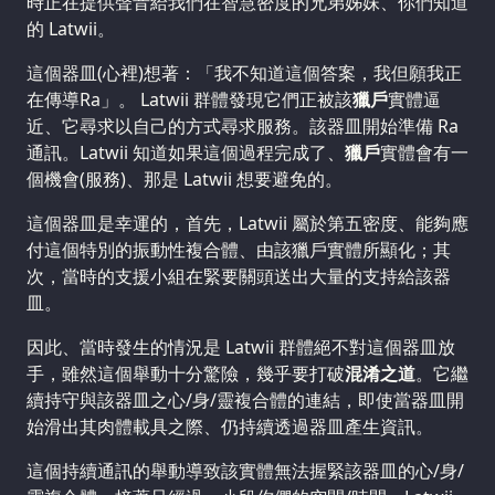
時正在提供聲音給我們在智慧密度的兄弟姊妹、你們知道
的 Latwii。
這個器皿(心裡)想著：「我不知道這個答案，我但願我正
在傳導Ra」。 Latwii 群體發現它們正被該
獵戶
實體逼
近、它尋求以自己的方式尋求服務。該器皿開始準備 Ra
通訊。Latwii 知道如果這個過程完成了、
獵戶
實體會有一
個機會(服務)、那是 Latwii 想要避免的。
這個器皿是幸運的，首先，Latwii 屬於第五密度、能夠應
付這個特別的振動性複合體、由該獵戶實體所顯化；其
次，當時的支援小組在緊要關頭送出大量的支持給該器
皿。
因此、當時發生的情況是 Latwii 群體絕不對這個器皿放
手，雖然這個舉動十分驚險，幾乎要打破
混淆之道
。它繼
續持守與該器皿之心/身/靈複合體的連結，即使當器皿開
始滑出其肉體載具之際、仍持續透過器皿產生資訊。
這個持續通訊的舉動導致該實體無法握緊該器皿的心/身/