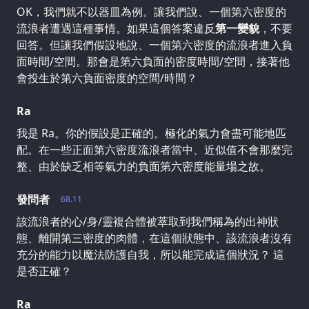
OK，我們就不以器皿為例。讓我們說、一個第六密度的
流浪者遭遇這種事情。如果這個答案違反
第一變貌
，不要
回答。但讓我們假設地說、一個第六密度的流浪者進入負
面時間/空間。那會是第六負面的密度時間/空間，接著他
會投生於第六負面密度的空間/時間？
Ra
我是 Ra。你的假設是正確的。極化的氣力會盡可能地匹
配。在一些正面第六密度流浪者當中、近似值不會那麼完
整、由於缺乏相等氣力的負面第六密度能量場之故。
發問者
68.11
該流浪者的心/身/靈複合體被萃取到我們稱為的出神狀
態、離開第三密度的肉體，在這個狀態中、該流浪者沒有
充分的能力以魔法防護自我，所以能完成這個狀況？ 這
是否正確？
Ra