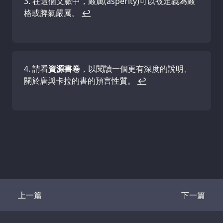
在這個文脈中，嚴厲(asperity)可以被定義為嚴
格或脾氣嚴厲。
↩
請看
資源書卷
，以閱讀一個更有深度的說明、
關於唐與卡拉的書的預言性質。
↩
上一篇
下一篇
Transcript
Transcrip