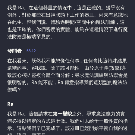
我是 Ra。在這個器皿的情況中，這是正確的。幾乎沒有
例外，對於那些在出神狀態下工作的器皿、尚未有意識地
在此生、容我們說、體驗過時間/空間中的魔法訓練，這
也是正確的。你們密度的實體、能夠在這種情況下進行魔
法防禦是極端罕見的。
發問者
68.12
在我看來、既然我不能想像任何事…任何會比這特殊結果
還糟的事、容我說、除了該可能性：由於原子彈(攻擊)導
致該心/身/ 靈複合體全面分解；尋求魔法訓練與防禦會是
很明智的。Ra 能不能，Ra 願意指導我們這類型的魔法防
禦嗎？
Ra
我是 Ra。這個請求在
第一變貌
之外。尋求魔法能力的實
體必得以特定的方式這麼做。我們可以給予一般性質的指
示。這點我們早已完成了。該器皿已經開始平衡自我的過