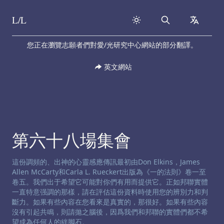
L/L
Search
collapse
Skip to content
您正在瀏覽志願者們對愛/光研究中心網站的部分翻譯。
英文網站
第六十八場集會
渠道免责声明:
這份調頻的、出神的心靈感應傳訊最初由Don Elkins，James
Allen McCarty和Carla L. Rueckert出版為《一的法則》卷一至
卷五。我們出于希望它可能對你們有用而提供它。正如邦聯實體
一直特意强調的那樣，請在評估這份資料時使用您的辨別力和判
斷力。如果有些內容在您看來是真實的，那很好。如果有些內容
沒有引起共鳴，則請拋之腦後，因爲我們和邦聯的實體們都不希
望成為任何人的絆脚石。