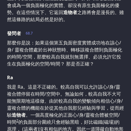
會成為一個負面極化的實體、卻沒有原生負面極化的優
勢。在這些情況下、它返回
造物者
之路將會是漫長的、雖
然這條路的結局必然是好的。
發問者
68.7
那麼你是說：如果這個第五負面密度實體成功地在該心/
身/ 靈複合體處於出神狀態時、轉移該複合體到負面極化
的時間/空間，那麼較高自我就別無選擇、必須允許它投
生在負面極化的空間/時間？ 那是否正確？
Ra
我是 Ra。這是不正確的。較高自我可以允許該心/身/靈
複合體停留在時間/空間中。無論如何，較高自我不大可
能無限期地這樣做、由於較高自我的變貌傾向相信心/身/
靈複合體的機能在於從其他自我那兒經驗與學習，從而經
驗
造物者
。一個高度極化的正面心/身/靈複合體被空間/
2
時間
的負面部分圍繞只會經驗黑暗，好比磁鐵(磁場)的
原理， (這兩者)沒有相似的地方。因此一道障礙自動地形