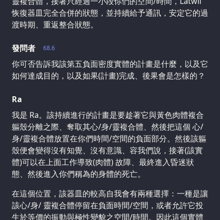
靈複合體，接著只經過一小段你們的空間/時間，Latwii
恢復器皿完全合併的狀態，並持續給予通訊，安定它的過
渡時期、重返整合狀態。
發問者
68.6
你可否告訴我該第五負面密度實體的計畫是什麼，以及它
如何達成目的，以及如果(計畫)完成、後果會是怎樣的？
Ra
我是 Ra。該持續進行的計畫是要趁著它與黃色肉體複合
軀殼分離之際、奪取其心/身/靈複合體、然後把這個 心/
身/靈複合體放置在你們時間/空間的負面部分。然後該軀
殼便會變得沒有知覺、沒有意識、容我們說，接著(該實
體)可以在上面工作導致(肉體) 故障、最終進入昏迷狀
態、然後進入你們稱為的身體的死亡。
在這個位置，該器皿的較高自我會有兩種選擇：一種是讓
該心/身/ 靈複合體停留在負面時間/空間，或者允許它投
生於等價的振動與極性變貌之空間/時間。因此這個實體