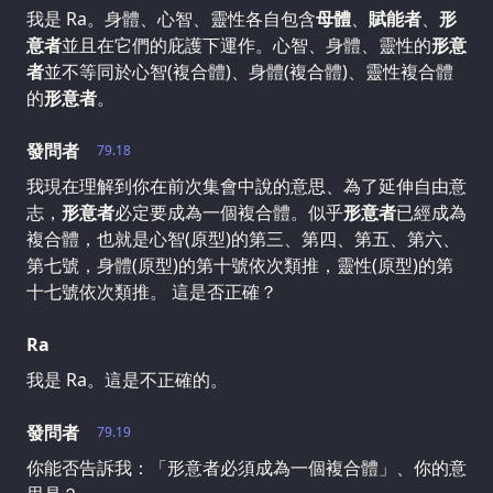
我是 Ra。身體、心智、靈性各自包含
母體
、
賦能者
、
形
意者
並且在它們的庇護下運作。心智、身體、靈性的
形意
者
並不等同於心智(複合體)、身體(複合體)、靈性複合體
的
形意者
。
發問者
79.18
我現在理解到你在前次集會中說的意思、為了延伸自由意
志，
形意者
必定要成為一個複合體。似乎
形意者
已經成為
複合體，也就是心智(原型)的第三、第四、第五、第六、
第七號，身體(原型)的第十號依次類推，靈性(原型)的第
十七號依次類推。 這是否正確？
Ra
我是 Ra。這是不正確的。
發問者
79.19
你能否告訴我：「形意者必須成為一個複合體」、你的意