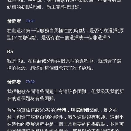
我是 Ra。寧可說，我們會形容這些幻影為一些關於有益
3
結構的初期
思維、尚未完整構思好。
發問者
79.31
在創造出第一個服務自我極性的(時)點，是否存在選擇(原
型)？在那個點、是否存在一個選擇或一個非選擇？
Ra
我是 Ra。在遮蔽或分離兩個原型的過程中、就隱含了選
擇的概念。精煉到這個概念花了許多經驗。
發問者
79.32
我很抱歉在問這些問題上有這許多困難，但我發現我們所
在的這個題材有些困難。
首先的實驗遮蔽(心智的)
母體
，與
賦能者
隔絕，反之亦
然，創造了服務自我的極性，我對這點很有興趣。這似乎
在造物的發展過程中是一個非常重要的哲學觀點，並且可
能是我們稱為魔法系統的開始，那是以前不曾被預想的。