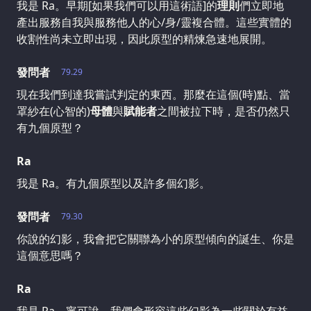
我是 Ra。早期[如果我們可以用這術語]的
理則
們立即地
產出服務自我與服務他人的心/身/靈複合體。這些實體的
收割性尚未立即出現，因此原型的精煉急速地展開。
發問者
79.29
現在我們到達我嘗試判定的東西。那麼在這個(時)點、當
罩紗在(心智的)
母體
與
賦能者
之間被拉下時，是否仍然只
有九個原型？
Ra
我是 Ra。有九個原型以及許多個幻影。
發問者
79.30
你說的幻影，我會把它關聯為小的原型傾向的誕生、你是
這個意思嗎？
Ra