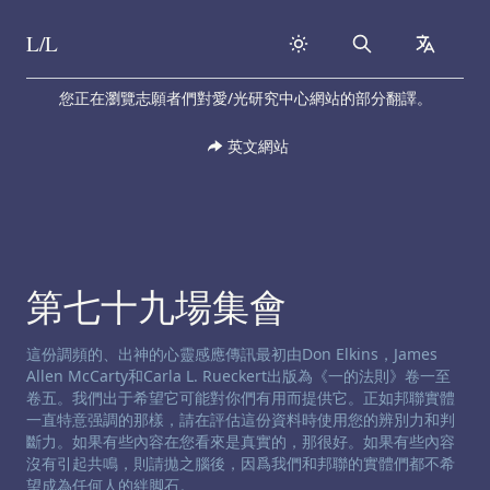
L/L
Search
collapse
Skip to content
您正在瀏覽志願者們對愛/光研究中心網站的部分翻譯。
英文網站
第七十九場集會
渠道免责声明:
這份調頻的、出神的心靈感應傳訊最初由Don Elkins，James
Allen McCarty和Carla L. Rueckert出版為《一的法則》卷一至
卷五。我們出于希望它可能對你們有用而提供它。正如邦聯實體
一直特意强調的那樣，請在評估這份資料時使用您的辨別力和判
斷力。如果有些內容在您看來是真實的，那很好。如果有些內容
沒有引起共鳴，則請拋之腦後，因爲我們和邦聯的實體們都不希
望成為任何人的絆脚石。