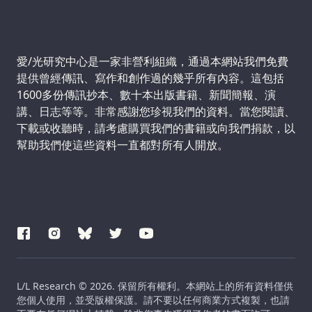
Support us:
愛/光研究中心是一家非營利組織，通過本網站我們免費
提供曾經傳訊、寫作和創作過的幾乎所有內容。這包括
1600多份傳訊抄本、數十本出版書籍、新聞簡報、演
講、日志等等。非常感謝您珍視我們的資料。當您閱讀、
下載或收聽時，請考慮購買我們的書籍或向我們捐款，以
幫助我們使這些資料一直都對所有人開放。
L/L Research © 2026. 保留所有權利。本網站上的所有資料僅供
您個人使用，並受版權保護。請不要以任何商業方式複製，也請