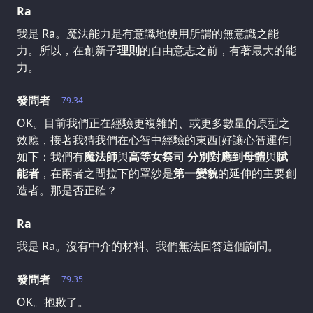
Ra
我是 Ra。魔法能力是有意識地使用所謂的無意識之能
力。所以，在創新子
理則
的自由意志之前，有著最大的能
力。
發問者
79.34
OK。目前我們正在經驗更複雜的、或更多數量的原型之
效應，接著我猜我們在心智中經驗的東西[好讓心智運作]
如下：我們有
魔法師
與
高等女祭司
分別對應到
母體
與
賦
能者
，在兩者之間拉下的罩紗是
第一變貌
的延伸的主要創
造者。那是否正確？
Ra
我是 Ra。沒有中介的材料、我們無法回答這個詢問。
發問者
79.35
OK。抱歉了。