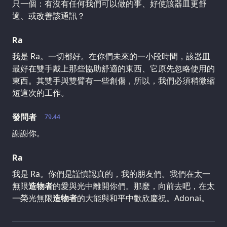
只一個：有沒有任何我們可以做的事、好使該器皿更舒
適、或改善該通訊？
Ra
我是 Ra。一切都好。在你們未來的一小段時間，該器皿
最好在雙手戴上那些協助舒適的東西、它原先忽略使用的
東西。其雙手與雙臂有一些創傷，所以，我們必須稍微縮
短這次的工作。
發問者
79.44
謝謝你。
Ra
我是 Ra。你們是謹慎認真的，我的朋友們。我們在太一
無限
造物者
的愛與光中離開你們。那麼，向前去吧，在太
一榮光無限
造物者
的大能與和平中歡欣慶祝。Adonai。