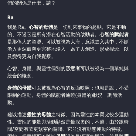
們的關係是什麼，請？
Ra
我是 Ra。
心智的母體
是一切到來事物的起點。它是不動
的、不過它是所有潛在心智活動的啟動者。
心智的賦能者
是那偉大的資源、可以被視為大海，意識進入其中，不斷
潛入更深處與更完整地浸入，為了去創造、形成觀念、以
及變得更為自我覺察。
心智、身體、與靈性個別的
形意者
可以被視為一個單純與
統合的概念。
身體的母體
可以被視為心智的反面映照；也就是說，不受
限制的運動。身體的賦能者通曉(身體的)狀況，調節活
動。
難以描述
靈性的母體
之特徵、因為靈性的本質比較少運動
性。靈性的能量與活動顯然是最深奧的，不過，由於跟時
間/空間有著更緊密的關聯、它並沒有動態運動的特徵。