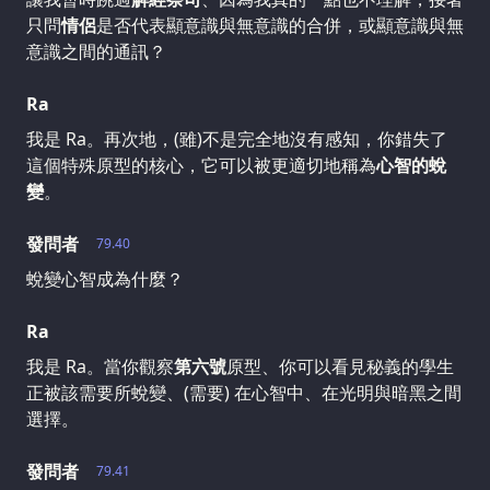
只問
情侶
是否代表顯意識與無意識的合併，或顯意識與無
意識之間的通訊？
Ra
我是 Ra。再次地，(雖)不是完全地沒有感知，你錯失了
這個特殊原型的核心，它可以被更適切地稱為
心智的蛻
變
。
發問者
79.40
蛻變心智成為什麼？
Ra
我是 Ra。當你觀察
第六號
原型、你可以看見秘義的學生
正被該需要所蛻變、(需要) 在心智中、在光明與暗黑之間
選擇。
發問者
79.41