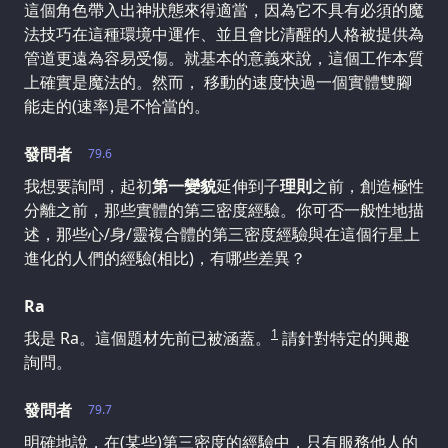
這個角色帶入出神狀態來得適當，因為它不具有必須的魔
法技巧在這種環境中運作、並且會比清醒的人格被提供為
管道更遠為容易受傷。就基本的意義來說，這個工作本質
上確實是魔法的。然而， 移動的速度快過一個實體雙腳
能走的(速率)是不恰當的。
發問者
79.6
我想要詢問，起初
第一變貌
延伸到子
理則
之前，創造極性
分離之前，那些實體的第三密度經驗。你可否一般性地描
述，那些心/身/靈複合體的第三密度經驗與在這個行星上
進化的人們的經驗(相比)，有哪些差異？
Ra
1
我是 Ra。這個題材先前已被涵蓋。
請針對特定的興趣
詢問。
發問者
79.7
明確地說，在(某些)第三密度的經驗中，只有服務他人的