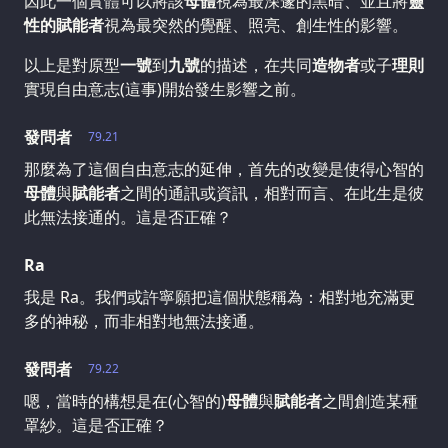
因此一個實體可以將該
母體
視為最深邃的黑暗、並且將
靈
性的賦能者
視為最突然的覺醒、照亮、創生性的影響。
以上是對原型
一號
到
九號
的描述，在共同
造物者
或子
理則
實現自由意志(這事)開始發生影響之前。
發問者
79.21
那麼為了這個自由意志的延伸，首先的改變是使得心智的
母體
與
賦能者
之間的通訊或資訊，相對而言、在此生是彼
此無法接通的。這是否正確？
Ra
我是 Ra。我們或許寧願把這個狀態稱為：相對地充滿更
多的神秘，而非相對地無法接通。
發問者
79.22
嗯，當時的構想是在(心智的)
母體
與
賦能者
之間創造某種
罩紗。這是否正確？