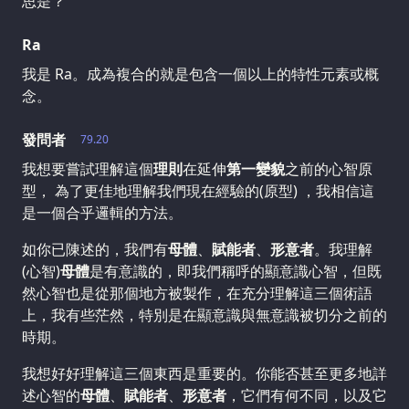
思是？
Ra
我是 Ra。成為複合的就是包含一個以上的特性元素或概
念。
發問者
79.20
我想要嘗試理解這個
理則
在延伸
第一變貌
之前的心智原
型， 為了更佳地理解我們現在經驗的(原型) ，我相信這
是一個合乎邏輯的方法。
如你已陳述的，我們有
母體
、
賦能者
、
形意者
。我理解
(心智)
母體
是有意識的，即我們稱呼的顯意識心智，但既
然心智也是從那個地方被製作，在充分理解這三個術語
上，我有些茫然，特別是在顯意識與無意識被切分之前的
時期。
我想好好理解這三個東西是重要的。你能否甚至更多地詳
述心智的
母體
、
賦能者
、
形意者
，它們有何不同，以及它