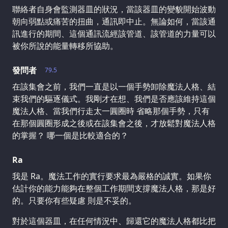
聯絡者自身會監測器皿的狀況，當該器皿的變貌開始波動
朝向弱點或痛苦的扭曲，通訊即中止。無論如何，當該通
訊進行的期間、這個通訊流經該管道、該管道的力量可以
被你所說的能量轉移所協助。
發問者
79.5
在該集會之前，我們一直是以一個手勢卸除魔法人格、結
束我們的驅逐儀式。我剛才在想、我們是否應該維持這個
魔法人格、當我們行走太一圓圈時 省略那個手勢，只有
在那個圓圈形成之後或在該集會之後，才放鬆對魔法人格
的掌握？ 哪一個是比較適合的？
Ra
我是 Ra。魔法工作的實行要求最為嚴格的誠實。如果你
估計你的能力能夠在整個工作期間支撐魔法人格，那是好
的。只要你有些疑慮 則是不妥的。
對於這個器皿，在任何情況中、歸還它的魔法人格都比把