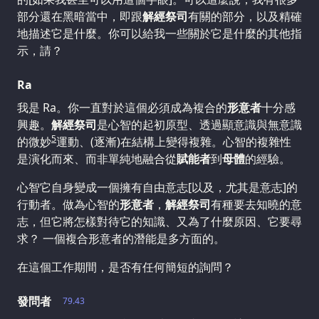
部分還在黑暗當中，即跟
解經祭司
有關的部分，以及精確
地描述它是什麼。你可以給我一些關於它是什麼的其他指
示，請？
Ra
我是 Ra。你一直對於這個必須成為複合的
形意者
十分感
興趣。
解經祭司
是心智的起初原型、透過顯意識與無意識
5
的微妙
運動、(逐漸)在結構上變得複雜。心智的複雜性
是演化而來、而非單純地融合從
賦能者
到
母體
的經驗。
心智它自身變成一個擁有自由意志[以及，尤其是意志]的
行動者。做為心智的
形意者
，
解經祭司
有種要去知曉的意
志，但它將怎樣對待它的知識、又為了什麼原因、它要尋
求？ 一個複合形意者的潛能是多方面的。
在這個工作期間，是否有任何簡短的詢問？
發問者
79.43