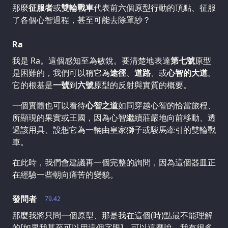
那麼
征服者
或
雙輪戰車
代表前六個原型行動的頂點、征服
了各個心智過程，甚至可能去除罩紗？
Ra
我是 Ra。這個感知至為敏銳。要清楚地表達
第七號
原型
是困難的，我們可以稱它為
途徑
、
道路
、或
心智的大道
。
它的根基是
一號
到
六號
原型的反射與實質的概要。
一個實體也可以看待
心智之道
如同穿越心智的恰當旅程、
所顯現的果實或王國，因為心智繼續莊嚴地向前移動、透
過該用具、設想它為一輛由皇家獅子或駿馬牽引的雙輪戰
車。
在此時，我們會建議再一個完整的詢問，因為這個器皿正
在經驗一些朝向痛苦的變貌。
發問者
79.42
那麼我將只問一個原型、那是我在這個(時)點最不能理解
的[如果我甚至可以用這個字眼]。可以這麼說，我有很多