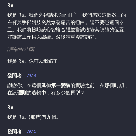
Ra
我是 Ra。我們必得請求你的耐心。我們感知這個器皿的
左臂與手部附肢突然爆發痛苦的扭曲。請不要碰這個器
皿。我們將檢驗該心智複合體並嘗試改變其肢體的位置、
好讓該工作得以繼續。然後請重複該詢問。
[停頓兩分鐘]
我是 Ra。你可以繼續了。
發問者
79.14
謝謝你。在這個延伸
第一變貌
的實驗之前，在那個時期，
在該
理則
的造物中，有多少個原型？
Ra
我是 Ra。(那時)有九個。
發問者
79.15