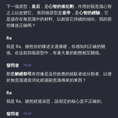
下一個原型，
皇后
，是
心智的催化劑
，作用於顯意識心智
之上以改變它。 第四個原型是
皇帝
，是
心智的經驗
，它
是儲存在無意識中的材料、以創造它持續的傾向。我的那
些陳述正確嗎？
Ra
我是 Ra。雖然你的陳述太過僵硬，你感知到正確的關
係。在這前四個原型中，有著大量的動態相互關係。
發問者
79.36
那麼
解經祭司
有些像是這些效應的統馭者或分類者、以便
於無意識適當消化經過顯意識傳來的東西？
Ra
我是 Ra。雖然經過深思，該假定的核心是不正確的。
發問者
79.37