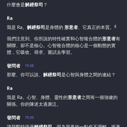
什麼會是
解經祭司
？
Ra
4
我是 Ra。
解經祭司
是身體的
形意者
、它真正的本質。
我們注意到、你所說的特性確實和心智複合體的
形意者
有
關聯、卻不是核心。心智複合體的核心是一個動態的實
體，它吸收、尋求、嘗試去學習。
發問者
79.38
那麼、你可以說、
解經祭司
是心智與身體之間的連結？
Ra
我是 Ra。心智、身體、靈性的
形意者
之間有一個強健的
關係。你的陳述太過廣泛。
發問者
79.39
讓我暫時跳過
解經祭司
、因為我真的一點也不理解，接著