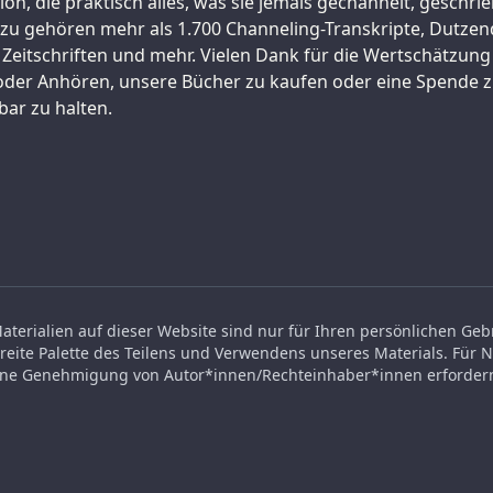
on, die praktisch alles, was sie jemals gechannelt, geschrie
Dazu gehören mehr als 1.700 Channeling-Transkripte, Dutze
 Zeitschriften und mehr. Vielen Dank für die Wertschätzung
 oder Anhören, unsere Bücher zu kaufen oder eine Spende 
bar zu halten.
 Materialien auf dieser Website sind nur für Ihren persönlichen G
breite Palette des Teilens und Verwendens unseres Materials. Für 
eine Genehmigung von Autor*innen/Rechteinhaber*innen erfordern,