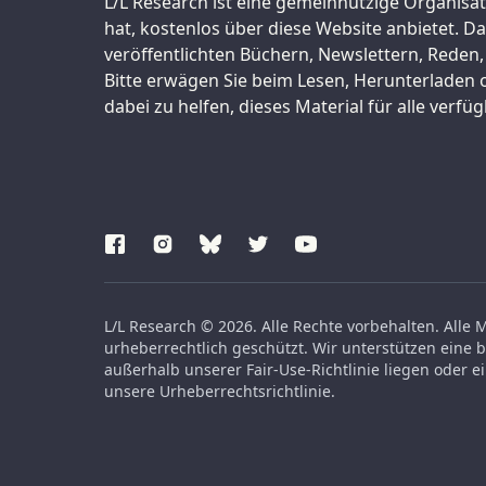
Support us:
L/L Research ist eine gemeinnützige Organisati
hat, kostenlos über diese Website anbietet. 
veröffentlichten Büchern, Newslettern, Reden,
Bitte erwägen Sie beim Lesen, Herunterladen
dabei zu helfen, dieses Material für alle verfüg
L/L Research © 2026. Alle Rechte vorbehalten. Alle
urheberrechtlich geschützt. Wir unterstützen eine 
außerhalb unserer Fair-Use-Richtlinie liegen oder 
unsere Urheberrechtsrichtlinie.