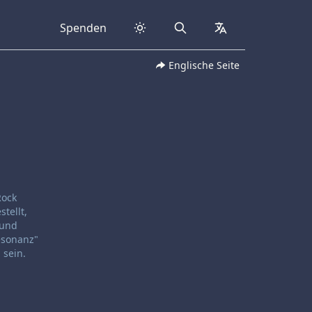
Spenden
Search
collapsed
Englische Seite
Rock
tellt,
 und
Resonanz"
 sein.