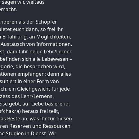
 sagen wir, weitaus
gemacht.
Anderen als der Schöpfer
bietet euch dann, so frei ihr
n Erfahrung, an Möglichkeiten,
d Austausch von Informationen,
st, damit ihr beide Lehr/Lerner
 befinden sich alle Lebewesen –
egorie, die besprochen wird,
mationen empfangen; denn alles
sultiert in einer Form von
ich, ein Gleichgewicht für jede
ozess des Lehr/Lernens.
eise gebt, auf Liebe basierend,
hakra) heraus frei teilt,
as Beste an, was ihr für diesen
eren Reserven und Ressourcen
e Studien in Dienst. Wir