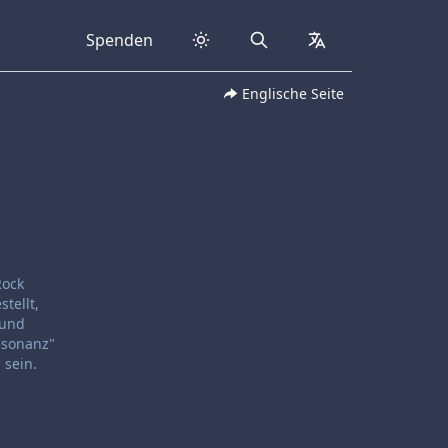
Spenden
Search
collapsed
Englische Seite
Rock
tellt,
 und
Resonanz"
 sein.