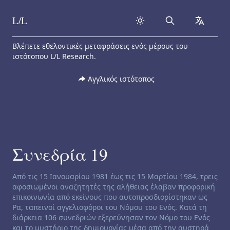
L/L
Search
collapse
Skip to content
Βλέπετε εθελοντικές μεταφράσεις ενός μέρους του
ιστότοπου L/L Research.
Αγγλικός ιστότοπος
Συνεδρία 19
Channeling disclaimer:
Από τις 15 Ιανουαρίου 1981 έως τις 15 Μαρτίου 1984, τρεις
αφοσιωμένοι αναζητητές της αλήθειας έλαβαν προφορική
επικοινωνία από εκείνους που αυτοπροσδιορίστηκαν ως
Ρα, ταπεινοί αγγελιοφόροι του Νόμου του Ενός. Κατά τη
διάρκεια 106 συνεδριών εξερεύνησαν τον Νόμο του Ενός
και το μυστήριο της δημιουργίας μέσα από την αυστηρά