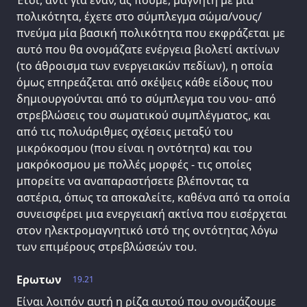
Έτσι, αντί για έναν, ας πούμε, μαγνήτη με μία
πολικότητα, έχετε στο σύμπλεγμα σώμα/νους/
πνεύμα μία βασική πολικότητα που εκφράζεται με
αυτό που θα ονομάζατε ενέργεια βιολετί ακτίνων
(το άθροισμα των ενεργειακών πεδίων), η οποία
όμως επηρεάζεται από σκέψεις κάθε είδους που
δημιουργούνται από το σύμπλεγμα του νου- από
στρεβλώσεις του σωματικού συμπλέγματος, και
από τις πολυάριθμες σχέσεις μεταξύ του
μικρόκοσμου (που είναι η οντότητα) και του
μακρόκοσμου με πολλές μορφές - τις οποίες
μπορείτε να αναπαραστήσετε βλέποντας τα
αστέρια, όπως τα αποκαλείτε, καθένα από τα οποία
συνεισφέρει μια ενεργειακή ακτίνα που εισέρχεται
στον ηλεκτρομαγνητικό ιστό της οντότητας λόγω
των επιμέρους στρεβλώσεών του.
Ερωτων
19.21
Είναι λοιπόν αυτή η ρίζα αυτού που ονομάζουμε