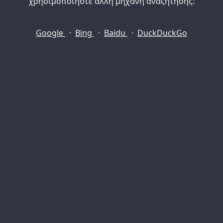
χρησιμοποιήστε άλλη μηχανή αναζήτησης:
Google
·
Bing
·
Baidu
·
DuckDuckGo