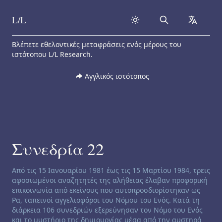
L/L
Search
collapse
Skip to content
Βλέπετε εθελοντικές μεταφράσεις ενός μέρους του
ιστότοπου L/L Research.
Αγγλικός ιστότοπος
Συνεδρία 22
Channeling disclaimer:
Από τις 15 Ιανουαρίου 1981 έως τις 15 Μαρτίου 1984, τρεις
αφοσιωμένοι αναζητητές της αλήθειας έλαβαν προφορική
επικοινωνία από εκείνους που αυτοπροσδιορίστηκαν ως
Ρα, ταπεινοί αγγελιοφόροι του Νόμου του Ενός. Κατά τη
διάρκεια 106 συνεδριών εξερεύνησαν τον Νόμο του Ενός
και το μυστήριο της δημιουργίας μέσα από την αυστηρά