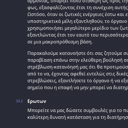
αρμονίας, υπάρξει πολύ σταθερή ως προς τη
φως, εξασφαλίζοντας έτσι τη συνέχιση αυτής
Ωστόσο, όταν οι ζωτικές ενέργειες έστω και 
υποστηρικτικά μέλη εξαντληθούν, το όργανο 
χρησιμοποιήσει μεγαλύτερο μερίδιο των ζωτ
εξαντλώντας έτσι τον εαυτό του περισσότερο
σε μια μακροπρόθεσμη βάση.
Παρακαλούμε κατανοήστε ότι σας ζητούμε συ
παραβίαση επάνω στην ελεύθερη βούλησή σας
στρέβλωση-κατανόησή μας ότι θα προτιμούσ
από το να, έχοντας αφεθεί εντελώς στις δικέ
στρεβλώσεις, εξαντλήσετε το όργανο ή να εξ
σημείο που η επαφή να μην μπορεί να διατηρ
Ερωτων
33.2
Μπορείτε να μας δώσετε συμβουλές για το π
καλύτερη δυνατή κατάσταση για τη διατήρησ