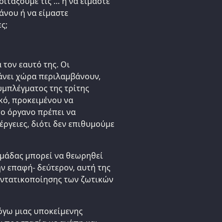
κοιτάξουμε τις … ή να είμαστε
γάνου ή να είμαστε
ς;
 τον εαυτό της. Οι
άνει χώρα περιλαμβάνουν,
μπλέγματος της τρίτης
κό, προκειμένου να
το όργανο πρέπει να
έργειες, διότι δεν επιθυμούμε
ομάδας μπορεί να θεωρηθεί
ην επαφή- δεύτερον, αυτή της
 εντατικοποίησης των ζωτικών
όγω μιας υποκείμενης