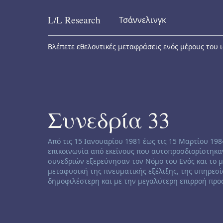
L/L
Research
Τσάννελινγκ
Skip to content
Βλέπετε εθελοντικές μεταφράσεις ενός μέρους του ι
Συνεδρία 33
Channeling disclaimer:
Από τις 15 Ιανουαρίου 1981 έως τις 15 Μαρτίου 19
επικοινωνία από εκείνους που αυτοπροσδιορίστηκαν
συνεδριών εξερεύνησαν τον Νόμο του Ενός και το 
μεταφυσική της πνευματικής εξέλιξης, της υπηρεσί
δημοφιλέστερη και με την μεγαλύτερη επιρροή προσ