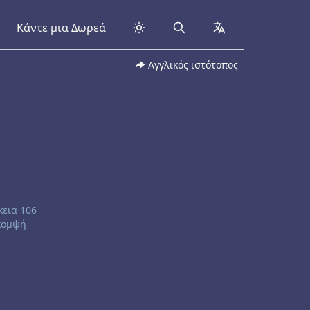
Κάντε μια Δωρεά
Search
collapsed
Αγγλικός ιστότοπος
κεια 106
 κομψή