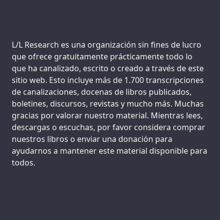
Support us:
L/L Research es una organización sin fines de lucro
que ofrece gratuitamente prácticamente todo lo
que ha canalizado, escrito o creado a través de este
sitio web. Esto incluye más de 1.700 transcripciones
de canalizaciones, docenas de libros publicados,
boletines, discursos, revistas y mucho más. Muchas
gracias por valorar nuestro material. Mientras lees,
descargas o escuchas, por favor considera comprar
nuestros libros o enviar una donación para
ayudarnos a mantener este material disponible para
todos.