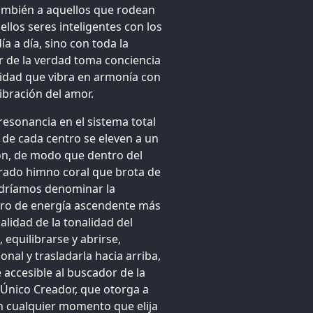
también a aquellos que rodean
ellos seres inteligentes con los
ía a día, sino con toda la
or de la verdad toma conciencia
lidad que vibra en armonía con
vibración del amor.
resonancia en el sistema total
 de cada centro se eleven a un
ón, de modo que dentro del
rado himno coral que brota de
odríamos denominar la
entro de energía ascendente más
alidad de la tonalidad del
 equilibrarse y abrirse,
onal y trasladarla hacia arriba,
 accesible al buscador de la
 Único Creador, que otorga a
en cualquier momento que elija