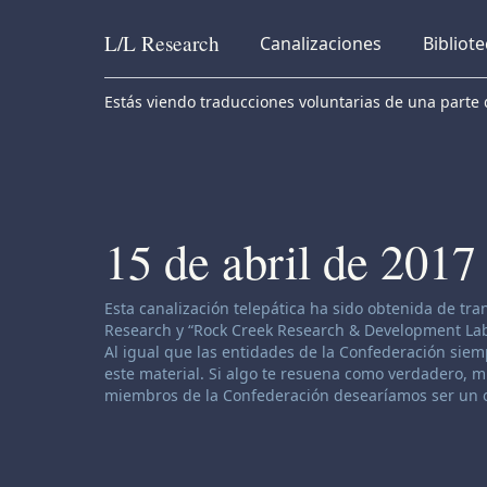
L/L
Research
Canalizaciones
Bibliot
Skip to content
Estás viendo traducciones voluntarias de una parte d
15 de abril de 2017
Descargo de responsabilidad de canalización:
Esta canalización telepática ha sido obtenida de tr
Research y “Rock Creek Research & Development Labor
Al igual que las entidades de la Confederación siemp
este material. Si algo te resuena como verdadero, muy
miembros de la Confederación desearíamos ser un o