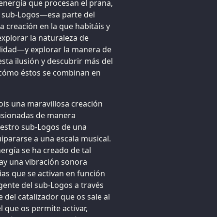
 energía que procesan el prana,
ro sub-Logos—esa parte del
 creación en la que habitáis y
explorar la naturaleza de
alidad—y explorar la manera de
sta ilusión y descubrir más del
 y cómo éstos se combinan en
ois una maravillosa creación
fusionadas de manera
uestro sub-Logos de una
pararse a una escala musical.
ergía se ha creado de tal
ay una vibración sonora
ias que se activan en función
gente del sub-Logos a través
 del catalizador que os sale al
l que os permite activar,