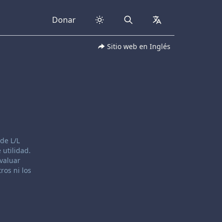
Donar
Search
collapsed
Sitio web en Inglés
de L/L
 utilidad.
evaluar
ros ni los