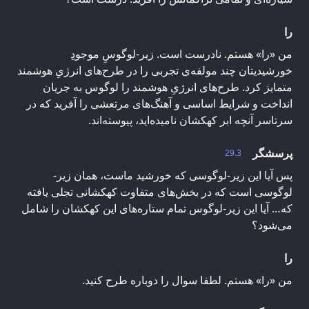
را
من «را» هستم. نادرست است. زیر-لوگوسِ موجودِ
خورشیدیتان چند مولفه‌ی تجربی را در طرح‌های انرژیِ هوشمند
متمایز کرد. طرح‌های انرژیِ هوشمند را لوگوس به جریان
انداخت و شرایط اساسی و آهنگ‌های مرتعشی را آفرید که در
سرتاسر آنچه ابر کهکشان نامیده‌اید، پیوسته‌اند.
پرسشگر
29.3
پس آیا این زیر-لوگوسی که خورشید ماست، همان زیر-
لوگوسی است که در بخش‌های متفاوت کهکشانی تجلی یافته
که… آیا این زیر-لوگوس تمام ستاره‌های این کهکشان را شامل
می‌شود؟
را
من «را» هستم. لطفا سوال را دوباره طرح کنید.