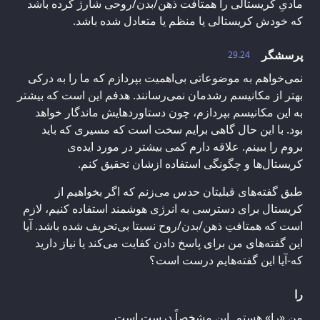
مادیِ کریستالی را همتافت ذهن/بدن/روحی شارژ کرده باشد
که خودش کریستالی یا منظم یا متعادل شده باشد.
پرسشگر
29.24
نمی‌خواهم به موضوعاتی بی‌اهمیت بپردازم که ما را به درکی
بهتر از مکانیسم رشدمان نمی‌رسانند. هدفم این است که بیشتر
به این مکانیسم بپردازم، چون دستاوردهایش ماندگار خواهد
بود. با این حال گاهی برایم سخت است که مسیری که باید
بروم را ببینم. علاقه دارم کمی بیشتر در مورد ایده‌ی
کریستال‌ها و چگونگی استفاده ازشان تحقیق کنم.
طبق گفته‌های قبلیتان حدس می‌زنم که اگر بخواهیم از
کریستال برای دسترسی‌ به انرژی هوشمند استفاده کنیم، لازم
است که همتافتِ ذهن/بدن/روح نسبتا بی‌تحریف‌ شده باشد. آیا
این گفته‌های من برای پاسخ دادن کفایت می‌کند یا نیاز دارید
که-آیا این گفته‌هایم درست است؟
را
من «را» هستم. این مشخصاً درست است.