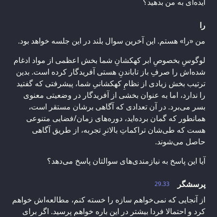
ایده‌ای به من بدهید؟
را
من «را» هستم. این آخرین سوال بلند در این جلسه خواهد بود.
لوگوسِ بخصوصِ ابر کهکشانِ شما بخش اعظمی از مواد ادغام
شده‌اش را صرفِ باز تاباندنِ هستی آفریدگار کرده است. بدین
ترتیب بخش زیادی از نظامِ کهکشانیِ شما، پیشرفتی که گفتید
را ندارد، اما به عنوان بخشی از آفریدگار در وضعیتی معنوی
بسر می‌برد. در آن تعدادی که آگاهی برشان مستقر است،
همانطور که گمان برده‌اید، دوره‌های زمان/فضایی متنوعی
هست که طی‌شان تراکماتِ بالاترِ تجربه، از طریق آگاهی
حاصل می‌شوند.
آیا این پاسخ به نیازمندی‌های سوالتان پاسخ می‌دهد؟
پرسشگر
29.33
از آنجایی که نمی‌خواهم سازه را خسته کنم، مطالعه‌اش خواهم
کرد و احتمالا فردا بیشتر در این باره خواهم پرسید. اگر برای