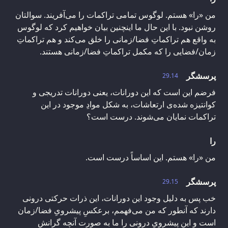
من «را» هستم. لوگوس تمامی تراکمات را می‌آفریند. سوالتان
روشن نبود. با این حال ما اینچنین بیان خواهیم کرد که لوگوس
به واقع هم تراکماتِ فضا/زمانی را خلق می‌کند و هم تراکماتِ
زمان/فضایی را که مکمل تراکماتِ فضا/زمانی هستند.
پرسشگر
29.14
فرضم این است که این دورانات، یعنی دورانات تدریجی و
کوانتیزه شده‌ی ارتعاشات، به شکل موادِ موجود در این
تراکمات نمایان می‌شوند. درست است؟
را
من «را» هستم. این اساساً درست است.
پرسشگر
29.15
خب پس به دلیل وجود این دورانات، این ذرات حرکتی درونی
دارند که آنطور که من می‌فهمم، برعکسِ پیشرویِ فضا/زمان
است و این پیشرویِ درونی را ما به صورت آنچه گرانش