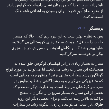
نابخردانه است؛ چرا که مردمتان نشان داده‌اند که گرایش دارند
از منابع‌ِ صلح‌آمیزِ قدرت برای رسیدن به اهدافی ناهماهنگ
استفاده کنند.
پرسشگر
29.32
پس به نظرم بهتر است به این بپردازیم که… حالا که مسیر
خلقت را حداقل تا مبحث ساختارهای کریستالی پی گرفتیم،
شاید بهتر باشد که بر تکاملِ اندیشه و مسیرش در جستجوی
بیکرانیِ هوشمند تمرکز کنیم.
سیارات بسیار زیادی در ابر کهکشانِ لوگوس خلق شده‌اند.
همچنانکه این سیارات رشد می‌یابند… آیا می‌توانید در مورد انواعِ
گوناگونِ رشد سیارات مثالی بزنید؟ منظورم به معنایی است
که متافیزیکی می‌گویم و به رشد آگاهی و قطبیت‌هایش در
سرتاسر کهکشان مربوط است. به عبارت دیگر معتقدم که
بعضی از این سیارات بسیار سریع‌تر از دیگران تا سطح
تراکمات بالاتر رشد می‌کنند و برای بعضی دیگر این روند
طولانی‌تر است. می‌توانید درباره‌ی اینگونه رشد در سیارات