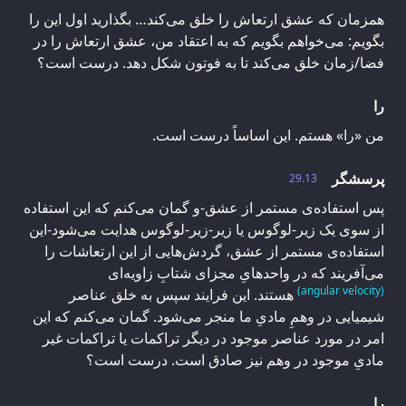
همزمان که عشق ارتعاش را خلق می‌کند… بگذارید اول این را
بگویم: می‌خواهم بگویم که به اعتقاد من، عشق ارتعاش را در
فضا/زمان خلق می‌کند تا به فوتون شکل دهد. درست است؟
را
من «را» هستم. این اساساً درست است.
پرسشگر
29.13
پس استفاده‌ی مستمر از عشق-و گمان می‌کنم که این استفاده
از سوی یک زیر-لوگوس یا زیر-زیر-لوگوس هدایت می‌شود-این
استفاده‌ی مستمر از عشق، گردش‌هایی از این ارتعاشات را
می‌آفریند که در واحدهایِ مجزای شتابِ زاویه‌ای
(angular velocity)
هستند. این فرایند سپس به خلق عناصر
شیمیایی در وهمِ مادیِ ما منجر می‌شود. گمان می‌کنم که این
امر در مورد عناصر موجود در دیگر تراکمات یا تراکمات غیر
مادیِ موجود در وهم نیز صادق است. درست است؟
را