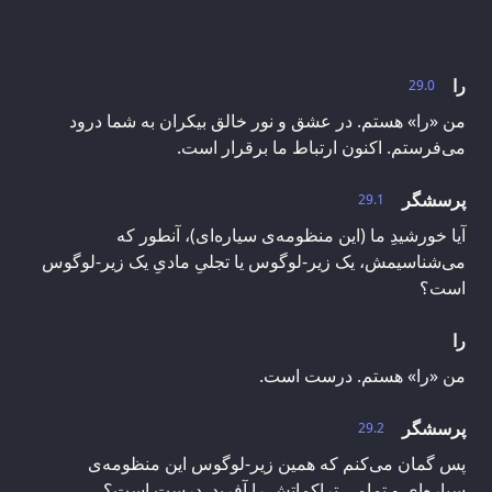
را
29.0
من «را» هستم. در عشق و نور خالق بیکران به شما درود
می‌فرستم. اکنون ارتباط ما برقرار است.
پرسشگر
29.1
آیا خورشیدِ ما (این منظومه‌ی سیاره‌ای)، آنطور که
می‌شناسیمش، یک زیر-لوگوس یا تجلیِ مادیِ یک زیر-لوگوس
است؟
را
من «را» هستم. درست است.
پرسشگر
29.2
پس گمان می‌کنم که همین زیر-لوگوس این منظومه‌ی
سیاره‌ای و تمامی تراکماتش را آفرید. درست است؟