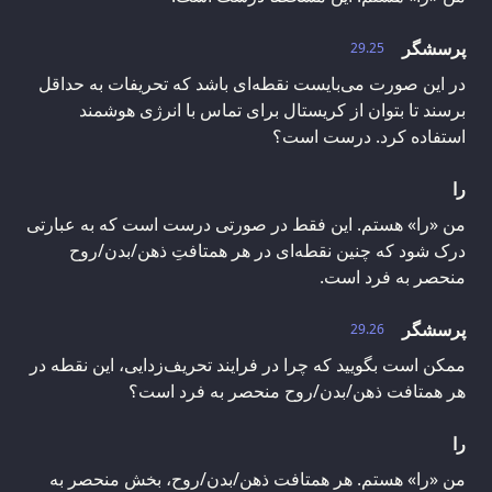
پرسشگر
29.25
در این صورت می‌بایست نقطه‌ای باشد که تحریفات به حداقل
برسند تا بتوان از کریستال برای تماس با انرژی هوشمند
استفاده کرد. درست است؟
را
من «را» هستم. این فقط در صورتی درست است که به عبارتی
درک شود که چنین نقطه‌ای در هر همتافتِ ذهن/بدن/روح
منحصر به فرد است.
پرسشگر
29.26
ممکن است بگویید که چرا در فرایند تحریف‌زدایی‌، این نقطه در
هر همتافت ذهن/بدن/روح منحصر به فرد است؟
را
من «را» هستم. هر همتافت ذهن/بدن/روح، بخش منحصر به