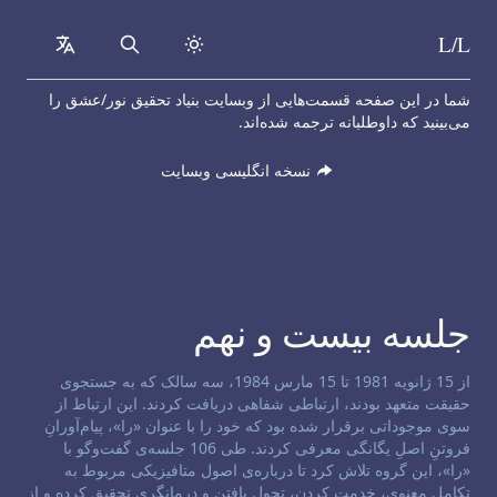
L/L
collapsed
Search
Skip to content
شما در این صفحه قسمت‌هایی از وبسایت بنیاد تحقیق نور/عشق را
می‌بینید که داوطلبانه ترجمه شده‌اند.
نسخه انگلیسی وبسایت
جلسه بیست و نهم
سلب مسئولیت کانال:
از 15 ژانویه 1981 تا 15 مارس 1984، سه سالک که به جستجوی
حقیقت متعهد بودند، ارتباطی شفاهی دریافت کردند. این ارتباط از
سوی موجوداتی برقرار شده بود که خود را با عنوان «را»، پیام‌آورانِ
فروتنِ اصلِ یگانگی معرفی کردند. طی 106 جلسه‌ی گفت‌و‌گو با
«را»، این گروه تلاش کرد تا درباره‌ی اصول متافیزیکی مربوط به
تکامل معنوی، خدمت کردن، تحول یافتن و درمانگری تحقیق کرده و از