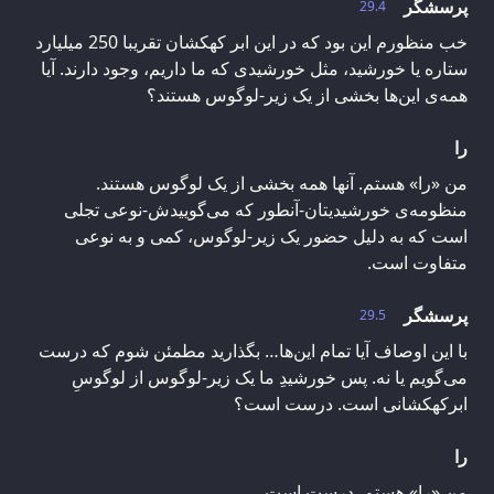
پرسشگر
29.4
خب منظورم این بود که در این ابر کهکشان تقریبا 250 میلیارد
ستاره یا خورشید، مثل خورشیدی که ما داریم، وجود دارند. آیا
همه‌ی این‌ها بخشی از یک زیر-لوگوس هستند؟
را
من «را» هستم. آنها همه بخشی از یک لوگوس‌ هستند.
منظومه‌ی خورشیدیتان-آنطور که می‌گوییدش-نوعی تجلی
است که به دلیل حضور یک زیر-لوگوس، کمی و به نوعی
متفاوت است.
پرسشگر
29.5
با این اوصاف آیا تمام این‌ها… بگذارید مطمئن شوم که درست
می‌گویم یا نه. پس خورشیدِ ما یک زیر-لوگوس از لوگوسِ
ابرکهکشانی است. درست است؟
را
من «را» هستم. درست است.