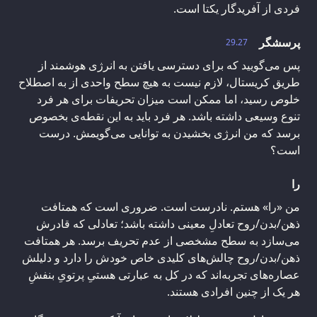
فردی از آفریدگار یکتا است.
پرسشگر
29.27
پس می‌گویید که برای دسترسی یافتن به انرژی هوشمند از
طریق کریستال، لازم نیست به هیچ سطح واحدی از به اصطلاح
خلوص رسید، اما ممکن است میزان تحریفات برای هر فرد
تنوع وسیعی داشته باشد. هر فرد باید به این نقطه‌ی بخصوص
برسد که من انرژی بخشیدن به توانایی می‌گویمش. درست
است؟
را
من «را» هستم. نادرست است. ضروری است که همتافت
ذهن/بدن/روح تعادلِ معینی داشته باشد؛ تعادلی که قادرش
می‌سازد به سطح مشخصی از عدم تحریف برسد. هر همتافت
ذهن/بدن/روح چالش‌های کلیدی خاص خودش را دارد و دلیلش
عصاره‌های تجربه‌اند که در کل به عبارتی هستیِ پرتویِ بنفشِ
هر یک از چنین افرادی هستند.