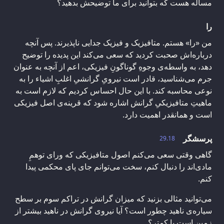
مسأله هست که بتوانید برای ما توضیحش بدهید؟
را
من «را» هستم. متافیزیک و فیزیک جدایی ناپذیرند. پس آنچه
درباره‌اش صحبت کردید که سعی می‌کند این پدیده را توضیح
دهد، به واسطه‌ی وجوهِ گوناگونِ فیزیکی، اعم از آنچه به عنوان
جرم می‌شناسید، قادر است نیرویِ گرانشیِ اغلبِ اشیاء را به
نوعی محاسبه کند. با این حال احساس کردیم که لازم است به
ماهیتِ متافیزیکیِ گرانش اشاره شود که قرینه‌ی اصل فیزیکی
است و همانقدر اهمیت دارد.
پرسشگر
29.18
گاهی وقتی سعی می‌کنم اصول متافیزیکی که ورای توهمِ
مادی‌اند را دنبال کنم، سخت می‌توانم جای پای محکمی پیدا
کنم.
می‌توانید مثالی بزنید که میزان گرانش در تراکم سوم بر سطح
سیاره‌ی ناهید چطور است؟ آیا نیروی گرانش در ناهید بیشتر از
زمین است یا کمتر؟