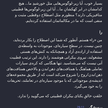
بسیار خوب. آیا زیر-لوگوس‌هایی مثل خورشیدِ ما… هیچ
کدامشان در ابر کهکشانِ ما… آیا این زیر-لوگوس‌ها قطبیتی
متافیزیکی دارند؟ منظورم مثل اصطلاح دوقطبی مثبت و
منفی است که ما در مکالماتمان استفاده کرده‎‌ایم.
را
من «را» هستم. آنطور که شما این اصطلاح را بکار برده‌اید،
چنین نیست. در سطحِ سیاره‌ای، موجودات به واسطه‌ی
استفاده از اراده‌ی آزاد و همچنانکه به کنش‌های هستی
مشغولند، نیروی بیکرانی هوشمند را دارند. این ترتیب قطبیت
آنی نیست که می‌شناسید. تنها هنگامی که کره‌ی سیارات
تعاملی هماهنگ با همتافت‌های ذهن/بدن و بالاخص همتافت‌های
ذهن/بدن/روح را شروع می‌کند است که از طریق مجموعه‌های
اندیشه‌ی موجوداتی که با موجود سیاره‌ای در تعاملند، تحریفات
را به خود می‌گیرد.
خلقتِ خالقِ یکتای بیکران قطبیتی که می‌گویید را ندارد.
پرسشگر
29.11