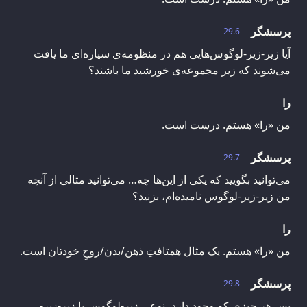
پرسشگر
29.6
آیا زیر-زیر-لوگوس‌هایی هم در منظومه‌ی سیاره‌ای ما یافت
می‌شوند که زیر مجموعه‌ی خورشید ما باشند؟
را
من «را» هستم. درست است.
پرسشگر
29.7
می‌توانید بگویید که یکی از این‌ها چه… می‌توانید مثالی از آنچه
من زیر-زیر-لوگوس نامیده‌ام، بزنید؟
را
من «را» هستم. یک مثال همتافتِ ذهن/بدن/روحِ خودتان است.
پرسشگر
29.8
پس هر چیزی که وجود دارد، نوعی زیر-لوگوس یا زیر-زیر-