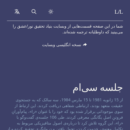
L/L
collapsed
Search
Skip to content
شما در این صفحه قسمت‌هایی از وبسایت بنیاد تحقیق نور/عشق را
می‌بینید که داوطلبانه ترجمه شده‌اند.
نسخه انگلیسی وبسایت
جلسه سی‌ام‌
سلب مسئولیت کانال:
از 15 ژانویه 1981 تا 15 مارس 1984، سه سالک که به جستجوی
حقیقت متعهد بودند، ارتباطی شفاهی دریافت کردند. این ارتباط از
سوی موجوداتی برقرار شده بود که خود را با عنوان «را»، پیام‌آورانِ
فروتنِ اصلِ یگانگی معرفی کردند. طی 106 جلسه‌ی گفت‌و‌گو با
«را»، این گروه تلاش کرد تا درباره‌ی اصول متافیزیکی مربوط به
تکامل معنوی، خدمت کردن، تحول یافتن و درمانگری تحقیق کرده و از