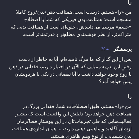
را
من «را» هستم. درست است. همتافت‌ ذهن/بدن/روح کاملا
منسجم است؛ همتافت بدنِ فیزیکی که شما با اصطلاحِ
«جسم» مرتبط می‌دانیدش، جلوه‌ای است از همتافت بدنی که
متراکم‌تر، از نظر هوشمندی مطلع‌تر و قدرتمند‌تر است.
پرسشگر
30.4
پس از این گذار که ما مرگ نامیده‌ام، آیا به خاطر از دست
رفتنِ این بدنِ شیمیایی که الآن در اختیار داریم، فقدانی در ذهن
یا روح وجود خواهد داشت یا آیا نقصانی در یکی یا هردویشان
پیش خواهد آمد؟
را
من «را» هستم. طبق اصطلاحات شما، فقدانی بزرگ در
همتافت ذهن خواهد بود؛ دلیلش این واقعیت است که بیشترِ
فعالیت‌هایی که طی تجربیات‌تان در این پیوستارِ فضا/زمان
ازشان آگاهید و ماهیتی ذهنی دارند، به همان اندازه‌ی همتافت
بدنِ شیمیایی، از نوعِ وهمِ ظاهری هستند.