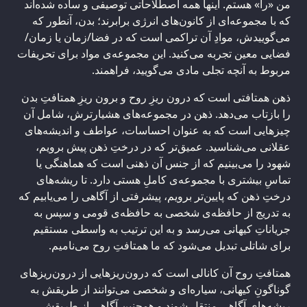
من «را» هستم. اینها همه اصطلاحاتی توصیفی و ساده شده‌اند
که با مجموعه‌ای از کانون‌های انرژی برابرند؛ بدن، آنطور که
می‌گوییدش، موادِ آن تراکمی است که در فضا/زمان یا زمان/
فضایی معین تجربه می‌کنید. این مجموعه‌ی مواد برای تحریفات
مربوط به آنچه تجلی مادی می‌گویید، فراهمند.
ذهن همتافتی است که درون ریزِ روح و برون ریزِ همتافتِ بدن
را بازتاب می‌دهد. ذهن در مجموعه‌های هشیارترش، شامل آن
چیزهایی است که به عنوان احساسات، عواطف و اندیشه‌های
عقلانی می‌شناسید. عمیق‌تر که در درختِ ذهن پیش برویم،
شهود را می‌بینیم که از جنس آن ذهنی است که هماهنگی یا
تماسِ بیشتری با مجموعه‌ی کاملِ هستی دارد. تا ریشه‌های
درختِ ذهن که پایین‌تر برویم، پیشرفتی از آگاهی را می‌یابیم که
به تدریج از حافظه‌ی شخصی به حافظه‌ی قومی و سپس به
جریاناتِ کیهانی می‌رسد و به این ترتیب به واسطی مستقیم
برای شاتلی تبدیل می‌شود که ما همتافتِ روح می‌نامیم.
همتافتِ روح آن کانالی است که درون‌ریزهایی از درون‌ریزهای
گوناگونِ کیهانی، سیاره‌ای و شخصی می‌توانند از طریقش به
ریشه‌های آگاهی منتقل شوند و همچنین آگاهی از طریقش