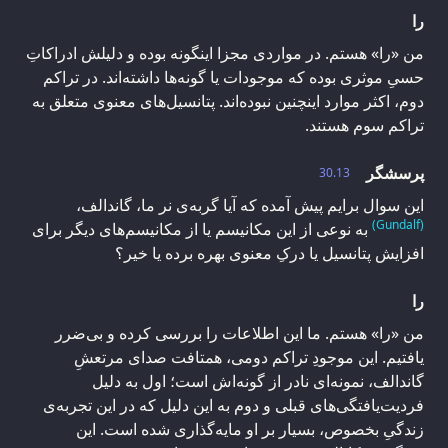
را
من «را» هستم. در مواردی مجزا اینگونه بوده و دلیلش ادراکاتِ
حسیِ موثری بوده که موجودات یا گونه‌ها داشته‌اند. در تراکم
دوم، اکثر موارد اینچنین نبوده‌اند. پتانسیل‌های معنوی متعلق به
تراکم سوم هستند.
پرسشگر
30.13
این سوال برایم پیش آمده که آیا گربه‌ی نر ما، گاندالف،
(Gundalf)
به نوعی از این مکانیسم یا از مکانیسم‌های دیگر برای
افزایش پتانسیل یا درکِ معنوی بهره برده یا خیر؟
را
من «را» هستم. ما این اطلاعات را بررسی کرده و بی‌ضرر
یافتیم. این موجودِ تراکم دومی، همتافت صدای مرتعشِ
گاندالف، نمونه‌ای نادر از گونه‌اش است؛ اول به دلیل
فردیت‌یافتگی‌های قبلی و دوم به این دلیل که در این تجربه‌ی
زندگیِ بخصوص، بسیار بر او مایه‌گذاری شده است. این