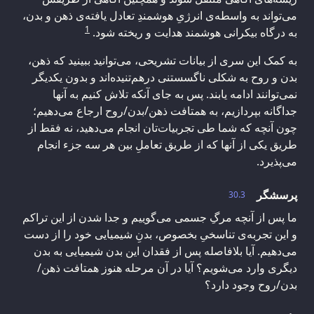
می‌تواند به واسطه‌ی انرژیِ هوشمندِ تعادل یافته‌ی ذهن و بدن،
1
به درگاه بیکرانی هوشمند هدایت و ریخته شود.
به کمک این سری از بیانات تشریحی، می‌توانید ببینید که ذهن،
بدن و روح به شکلی ناگسستنی درهم‌تنیده‌اند و بدون یکدیگر
نمی‌توانند ادامه یابند. پس به جای آنکه تلاش کنیم به آنها
جداگانه بپردازیم، به همتافت ذهن/بدن/روح ارجاع می‌دهیم؛
چون آنچه که شما طی تجربیات‌تان انجام می‌دهید، نه فقط از
طریق یکی‌ از آنها که از طریق تعاملِ بین هر سه جزء انجام
می‌پذیرد.
پرسشگر
30.3
ما پس از آنچه مرگِ جسمی می‌گوییم‌ و جدا شدن از این تراکم
و این تجربه‌ی تناسخیِ بخصوص، بدنِ شیمیایی خود را از دست
می‌دهیم. آیا بلافاصله پس از فقدان این بدن شیمیایی به بدن
دیگری وارد می‌شویم؟ آیا در آن مرحله هنوز همتافت ذهن/
بدن/روح وجود دارد؟