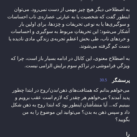
به اصطلاحی دیگر هیچ چیز مهمی از دست نمی‌رود. می‌توان
اینطور گفت که شخصیت یا به عبارتی عصاره‌ی ناب احساسات
و سوگیری‌ها یا به نوعی تحریفات و خِرَدها، برای اولین بار
آشکار می‌شود؛ این تحریفاتِ مربوط به سوگیری‌ و احساسات
و خردهای ناب، طی بخش اعظمِ تجربه‌ی زندگیِ مادی نادیده یا
دست کم گرفته می‌شوند.
به اصطلاح معنوی، این کانال در ادامه بسیار باز است، چرا که
ویژگی‌ِ فراموشی در تراکمِ سوم برایش الزامی نیست.
پرسشگر
30.5
می‌خواهم بدانم که همتافت‌های ذهن/بدن/روح در ابتدا چطور
پدید آمدند؟ می‌خواهم هر چقدر که لازم است عقب برویم و
ببینیم که… آیا منشأشان اینطور بود که ابتدا روح به ذهن شکل
داد و سپس ذهن به بدن؟ می‌توانید این موضوع را به من
بگویید؟
را