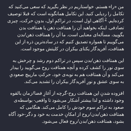
من «را» هستم. خواستاریم در نظر بگیرید که سعی می‌کنید که
تکامل را ردیابی کنید. این تکامل همانگونه است که قبلا توصیف
2
کرده‌ایم.
آگاهی اول است، در تراکمِ اول، بدونِ حرکت، چیزی
تصادفی. اینکه بخواهید آن را همتافت ذهن یا همتافت بدن
بگویید، مسأله‌ای معنایی است. ما آن را همتافت ذهن/بدن
می‌گوییم تا همواره تصدیق کنیم که در ساده‌ترین ذره از این
همتافت، آفریدگار یکتای بیکران در کلیتش موجود است.
این همتافت ذهن/بدن سپس در تراکم دوم رشد و چرخش به
سوی نور را کشف کرده و آنچه همتافت روح می‌گویید را بیدار
می‌کند و آن همتافت هم به نوبه‌ی خود، حرکتِ مارپیچ صعودیِ
به سوی عشق و نورِ آفریدگار بیکران را تشدید می‌کند.
افزوده شدنِ این همتافت روح-گرچه از آغازِ فضا/زمان بالقوه
وجود داشته و لذا بیشتر آشکار می‌شود تا واقعی- بواسطه‌ی
صعود به تراکمِ سوم خودش را کامل می‌کند. هنگامی که
همتافت ذهن/بدن/روح از امکانِ خدمت به خود و دگر-خود آگاه
بشود، همتافت ذهن/بدن/روح فعال می‌شود.