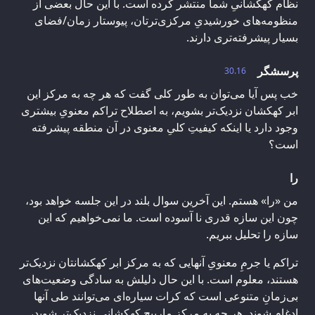
نظام کهکشانیِ شما منتشر کرده است. با این حال بعضی از
منظومه‌های خورشیدیِ مرکزی‌ترتان، پیوستار زمان/فضای
بسیار پیشرفته‌تری دارند.
پرسشگر
30.16
خب پس آیا می‌توان به طور کلی گفت که هر چه به مرکز این
ابر کهکشان نزدیک‌تر بشویم، به اصطلاح تراکم معنویِ بیشتری
وجود دارد یا اینکه کیفیتِ کلیِ معنوی در آن منطقه پیشرفته
است؟
را
من «را» هستم. این آخرین سوال بلند در این جلسه خواهد بود،
چون این سازه قدری نا آسوده است. ما نمی‌خواهیم که این
سازه را تحلیل ببریم.
تراکم یا جرمِ معنویِ آنهایی که به مرکز ابر کهکشانتان نزدیک‌تر
هستند، معلوم است. با این حال دلیلش به سادگی وضعیت‌های
بی‌زمانِ متنوعی است که کرات سیاره‌ای می‌توانند طی‌ آنها
ادغام شوند. هر چه به مرکز مارپیچ کهکشانی نزدیک‌تر شوید،