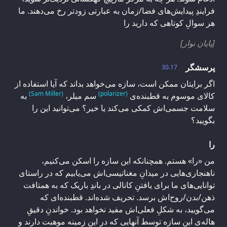
فرایندِ پیدایش‌های فضا/زمان به عبارتی زودتر رخ می‌دهند. ما
هر سوالِ کوتاهی که دارید را
[پایان نوار]
پرسشگر
30.17
اگر برایتان ممکن است، سازه می‌خواهد بداند که آیا استفاده از
(Sam Miller)
(polarizer)
کالای موسوم به قطبنده‌ی
سم میلر،
به
سلامت جسمی‌اش کمکی می‌کند یا خیر؟ می‌توانید این را
بگویید؟
را
من «را» هستم. همچنانکه این سازه را اسکن می‌کنیم،
ناهنجاری‌هایی در میدانِ مغناتیسی‌اش می‌یابیم که در راستای
توانایی‌های ما برای یافتنِ کانالی در باندِ باریک که به همتافت
ذهن/بدن/روح‌اش برسد. تحریف شده‌اند. قطبنده‌ای که
می‌گویید، به شکلِ فعلی‌اش مفید نخواهد بود. خواندنِ دقیقِ
هاله‌ی این سازه توسط آنهایی که در این زمینه موهبت دارند و