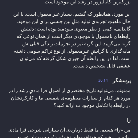
بزرگترین کاتالیزور در رشد این موجود است.
این مورد، همانطور که گفتیم، بسیار غیر معمول است. با این
حال ماهیتِ تجربه‌ی تولید مثلِ بین جنسی برای این موجود،
گاندالف، کمی از نظر معنوی سودمند بوده است؛ دلیلش
رابطه‌ای نامعمول با موجودی دیگر است از همان نوعی که
گربه می‌گویید. این گربه نیز در تجربیاتِ زندگی قبلی‌اش
مایه‌گذاری یا گرایشِ غیرمعمولی از نوع تراکم سومی داشته
است. لذا در این رابطه آن چیزی شکل‌ گرفته که می‌توان
عشقی قابل تشخیص دانست.
پرسشگر
30.14
ممنونم. می‌توانید تاریخ مختصری از اصولِ فرا مادیِ رشد را در
مورد هر کدام از سیارات منظومه‌ی شمسی ما و کارکردشان
در رابطه با تکامل موجودات ارائه کنید؟
را
من «را» هستم. ما فقط درباره‌ی آن سیاراتی شرحی فرا مادی
ارائه می‌دهیم که همتافت‌های ذهن/بدن/روح برشان تجربه